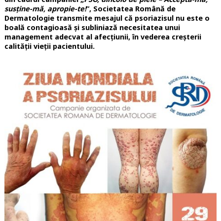
susţine-mă, apropie-te!
”, Societatea Română de
Dermatologie transmite mesajul că psoriazisul nu este o
boală contagioasă şi subliniază necesitatea unui
management adecvat al afecţiunii, în vederea creşterii
calităţii vieţii pacientului.