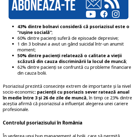
43% dintre bolnavi consideră că psoriazisul este o
”ruşine socială”
;
60% dintre pacienţi suferă de episoade depresive;
1 din 3 bolnavi a avut un gând suicidal într-un anumit
moment;
50% dintre pacienţi relatează o calitate a vieţii
scăzută din cauza discriminării la locul de muncă
;
62% dintre pacienţi se confruntă cu probleme financiare
din cauza bolii.
Psoriazisul prezintă consecințe extrem de importante şi la nivel
socio-economic
: pacienții cu psoriazis sever ratează anual
în medie între 3 şi 26 de zile de muncă
, în timp ce 23% dintre
aceștia afirmă că psoriazisul a influențat alegerea unei cariere
profesionale.
Controlul psoriazisului în România
În vederea unui bun management al bolii, care să permită