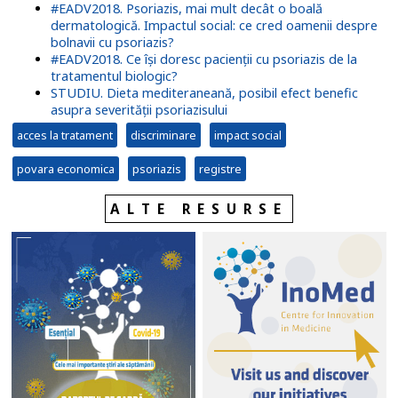
#EADV2018. Psoriazis, mai mult decât o boală
dermatologică. Impactul social: ce cred oamenii despre
bolnavii cu psoriazis?
#EADV2018. Ce își doresc pacienții cu psoriazis de la
tratamentul biologic?
STUDIU. Dieta mediteraneană, posibil efect benefic
asupra severității psoriazisului
acces la tratament
discriminare
impact social
povara economica
psoriazis
registre
ALTE RESURSE