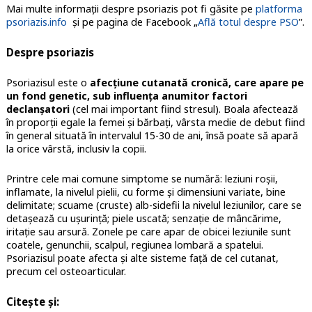
Mai multe informații despre psoriazis pot fi găsite pe
platforma
psoriazis.info
şi pe pagina de Facebook „
Află totul despre PSO
”.
Despre psoriazis
Psoriazisul este o
afecţiune cutanată cronică, care apare pe
un fond genetic, sub influenţa anumitor factori
declanşatori
(cel mai important fiind stresul). Boala afectează
în proporţii egale la femei şi bărbaţi, vârsta medie de debut fiind
în general situată în intervalul 15-30 de ani, însă poate să apară
la orice vârstă, inclusiv la copii.
Printre cele mai comune simptome se numără: leziuni roşii,
inflamate, la nivelul pielii, cu forme şi dimensiuni variate, bine
delimitate; scuame (cruste) alb-sidefii la nivelul leziunilor, care se
detaşează cu uşurinţă; piele uscată; senzaţie de mâncărime,
iritaţie sau arsură. Zonele pe care apar de obicei leziunile sunt
coatele, genunchii, scalpul, regiunea lombară a spatelui.
Psoriazisul poate afecta și alte sisteme față de cel cutanat,
precum cel osteoarticular.
Citește și: