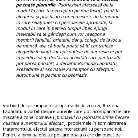
pe toate planurile
. Psoriazisul afectează de la
modul în care te percepi tu pe tine însuți, până la
alegerea și practicarea unei meserii, de la modul
în care relaționezi cu persoanele apropiate, la
modul în care îți petreci timpul liber. Ajungi
inevitabil să te gândești cum vor reacționa
membrii familiei, prietenii dar și colegii de la locul
de muncă, așa că boala poate să îți controleze
alegerile în viață, iar episoadele de depresie te pot
împiedica să îți desfășori activități care pentru alții
pot părea banale”, a declarat Rozalina Lăpădatu,
Președinte al Asociației Pacienților cu Afecțiuni
Autoimune şi pacient cu psoriazis.
Vorbind despre impactul asupra vieții de zi cu zi, Rozalina
Lăpădatu a vorbit despre durerile care pot acompania fiecare
mișcare a zonei bolnave („
bolnavul cu psoriazis simte fiecare
mișcare a membrului afectat
”), problemele în administrarea
tratamentului, efectul asupra interacțiunii cu persoane noi.
Pentru a diminua efectul pe care boala o are din punct de