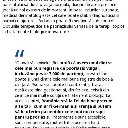
pacientului să ducă o viaţă normală, diagnosticarea precoce
joacă un rol extrem de important. În baza leziunilor cutanate,
medicul dermatolog este cel care poate stabili diagnosticul şi
numai cu ajutorul său boala poate fi menținută sub control.
Opțiunile terapeutice ale psoriazisului variază de la terapii topice
la tratamente biologice inovatoare.
”O analiză la nivelul ţării arată că
avem unul dintre
cele mai bun registre de psoriazis vulgar,
incluzând peste 7.000 de pacienţi
, acesta fiind
poate şi unul dintre cele mai bune registre de boală
din ţară. Psoriazisul poate fi controlat şi tratat
dacă este bine gestionat şi, din fericire, există din
ce în ce mai multe soluţii de tratament biologic. La
acest capitol,
România stă la fel de bine precum
alte ţări, cum ar fi Germania şi Franţa şi putem
să le oferim pacienţilor cele mai noi terapii
pentru psoriazis
. Tratamentele sunt accesibile,
sunt compensate, multe dintre acestea fiind
gratuite. Tot ceea ce trebuie să facă pacienţii este