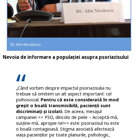
Dr. Alin Nicolescu
Nevoia de informare a populației asupra psoriazisului
„Când vorbim despre impactul psoriazisului nu
trebuie să omitem un alt aspect important: cel
psihosocial.
Pentru că este considerată în mod
greşit o boală transmisibilă, pacienţii sunt
discriminaţi şi izolati
. De aceea, mesajul
campaniei << PSO, dincolo de piele – Acceptă-mă,
susţine-mă, apropie-te!>> este: psoriazisul nu este
o boală contagioasă. Stigma asociată afectează
viaţa pacienţilor pe toate planurile, psihologic,