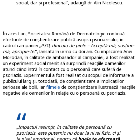
social, dar şi profesional”, adaugă dr. Alin Nicolescu.
În acest an, Societatea Română de Dermatologie continuă
eforturile de conștientizare publică asupra psoriazisului, în
cadrul campaniei
„PSO, dincolo de piele – Acceptă-mă, susţine-
mă, apropie-te!
”, lansată în urmă cu doi ani. Cu implicarea Anei
Morodan, în calitate de ambasador al campaniei, a fost realizat
un experiment social menit să surprindă reacţiile oamenilor
atunci când intră în contact cu o persoană care suferă de
psoriazis. Experimentul a fost realizat cu scopul de informare a
publicului larg şi, totodată, de conştientizare a implicaţiilor
serioase ale bolii, iar
filmele
de conștientizare ilustrează reacțiile
negative ale oamenilor în relație cu o persoană cu psoriazis.
„Impactul resimțit, în calitate de persoană cu
psoriazis, este puternic nu doar la nivel fizic, ci și
la nivel emoțional, pentru că
boala te afectează