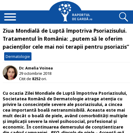
Ziua Mondială de Luptă împotriva Psoriazisului.
Tratamentul în România: „putem să le oferim
pacienţilor cele mai noi terapii pentru psoriazis”
Dermatologie
Dr. Amelia Voinea
29 octombrie 2018
Citit de
8252
ori.
Cu ocazia Zilei Mondiale de Luptă împotriva Psoriazisului,
Societatea Română de Dermatologie atrage atenția cu
privire la consecinţele severe ale psoriazisului, a cincea
cea importantă boală netransmisibilă. Aceasta este mai
mult decât o boală de piele, având comorbidităţi multiple
şi implicaţii severe la nivel psihosocial, profesional şi
economic. În continuarea demersului de conştientizare
din cadrul campaniei „
PSO, dincolo de piele – Acceptă-mă,