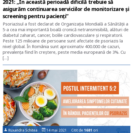
2021: „În această perioadă dificilă trebuie să
asigurăm continuarea serviciilor de monitorizare și
screening pentru pacienți”
Psoriazisul a fost declarat de Organizația Mondială a Sănătății a
5-a cea mai importantă boală cronică netransmisibilă, alături de
diabetul zaharat, cancer, bolile cardiovasculare și respiratorii.
Peste 125 milioane de persoane sunt afectate de psoriazis la
nivel global. În România sunt aproximativ 400.000 de cazuri,
prevalența fiind în creștere, peste media europeană de 3%. Cu
[…]
Ruxandra Schitea
14 mai 2021 Citit de
1681
ori