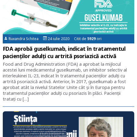
Ruxandra Schitea
24 iulie 2020 Citit de
5929
ori
FDA aprobă guselkumab, indicat în tratamentul
pacienților adulți cu artrită psoriazică activă
Food and Drug Administration (FDA) a aprobat la mijlocul
acestei luni medicamentul guselkumab, un inhibitor selectiv al
interleukinei IL-23, indicat în tratamentul pacienților adulți cu
artrită psoriazică activă. Anterior, în 2017, guselkumab a fost
aprobat atât la nivelul Statelor Unite cât și în Europa pentru
tratamentul pacienților adulți cu psoriazis în plăci. Pacienții
tratați cu […]