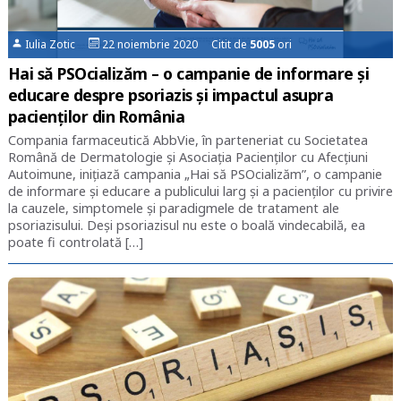
Iulia Zotic
22 noiembrie 2020 Citit de
5005
ori
Hai să PSOcializăm – o campanie de informare și
educare despre psoriazis și impactul asupra
pacienților din România
Compania farmaceutică AbbVie, în parteneriat cu Societatea
Română de Dermatologie și Asociația Pacienților cu Afecțiuni
Autoimune, inițiază campania „Hai să PSOcializăm”, o campanie
de informare și educare a publicului larg și a pacienților cu privire
la cauzele, simptomele și paradigmele de tratament ale
psoriazisului. Deși psoriazisul nu este o boală vindecabilă, ea
poate fi controlată […]