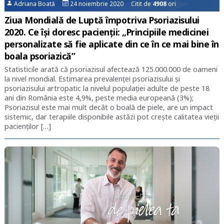
Adriana Boată
24 noiembrie 2020 Citit de
4908
ori
Ziua Mondială de Luptă împotriva Psoriazisului
2020. Ce își doresc pacienții: „Principiile medicinei
personalizate să fie aplicate din ce în ce mai bine în
boala psoriazică”
Statisticile arată că psoriazisul afectează 125.000.000 de oameni
la nivel mondial. Estimarea prevalenței psoriazisului și
psoriazisului artropatic la nivelul populației adulte de peste 18
ani din România este 4,9%, peste media europeană (3%);
Psoriazisul este mai mult decât o boală de piele, are un impact
sistemic, dar terapiile disponibile astăzi pot crește calitatea vieții
pacienților […]