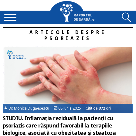
ARTICOLE DESPRE
PSORIAZIS
Dr. Monica Dugăeșescu
08 iunie 2025 Citit de
372
ori
STUDIU. Inflamaţia reziduală la pacienţii cu
psoriazis care răspund favorabil la terapiile
biologice, asociată cu obezitatea şi steatoza