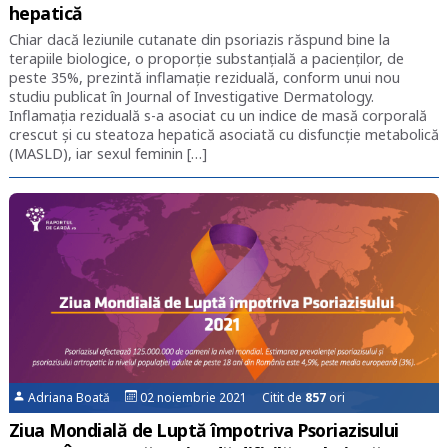
hepatică
Chiar dacă leziunile cutanate din psoriazis răspund bine la
terapiile biologice, o proporţie substanţială a pacienţilor, de
peste 35%, prezintă inflamaţie reziduală, conform unui nou
studiu publicat în Journal of Investigative Dermatology.
Inflamaţia reziduală s-a asociat cu un indice de masă corporală
crescut şi cu steatoza hepatică asociată cu disfuncție metabolică
(MASLD), iar sexul feminin […]
Adriana Boată
02 noiembrie 2021 Citit de
857
ori
Ziua Mondială de Luptă împotriva Psoriazisului