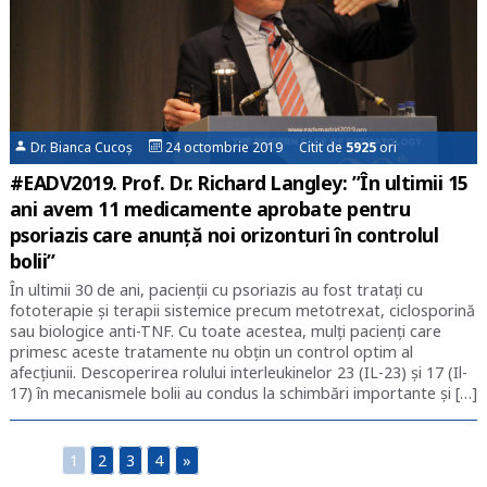
Dr. Bianca Cucoș
24 octombrie 2019 Citit de
5925
ori
#EADV2019. Prof. Dr. Richard Langley: ”În ultimii 15
ani avem 11 medicamente aprobate pentru
psoriazis care anunță noi orizonturi în controlul
bolii”
În ultimii 30 de ani, pacienții cu psoriazis au fost tratați cu
fototerapie și terapii sistemice precum metotrexat, ciclosporină
sau biologice anti-TNF. Cu toate acestea, mulți pacienți care
primesc aceste tratamente nu obțin un control optim al
afecțiunii. Descoperirea rolului interleukinelor 23 (IL-23) și 17 (Il-
17) în mecanismele bolii au condus la schimbări importante și […]
1
2
3
4
»