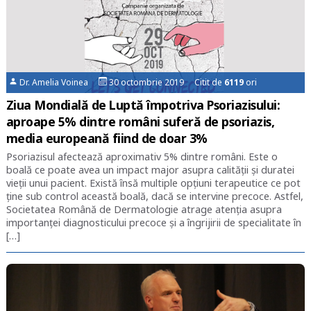
Dr. Amelia Voinea
30 octombrie 2019 Citit de
6119
ori
Ziua Mondială de Luptă împotriva Psoriazisului:
aproape 5% dintre români suferă de psoriazis,
media europeană fiind de doar 3%
Psoriazisul afectează aproximativ 5% dintre români. Este o
boală ce poate avea un impact major asupra calității și duratei
vieții unui pacient. Există însă multiple opțiuni terapeutice ce pot
ține sub control această boală, dacă se intervine precoce. Astfel,
Societatea Română de Dermatologie atrage atenția asupra
importanței diagnosticului precoce și a îngrijirii de specialitate în
[…]