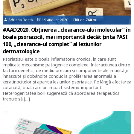
Adriana Boată
19 august 2020 Citit de
760
ori
#AAD2020. Obținerea „clearance-ului molecular” în
boala psoriazică, mai importantă decât ținta PASI
100, „clearance-ul complet” al leziunilor
dermatologice
Psoriazisul este o boală inflamatorie cronică, în care sunt
implicate mecanisme patogenice complexe. Interacțiunea dintre
factorii genetici, de mediu precum și componente ale imunității
înnăscute și dobândite conduc la proliferarea anormală a
keratinocitelor și apariția leziunilor psoriazice. Pe lângă afectarea
cutanată, boala are un impact sistemic important.
Heterogenitatea bolii sugerează că abordarea terapeutică
trebuie să […]