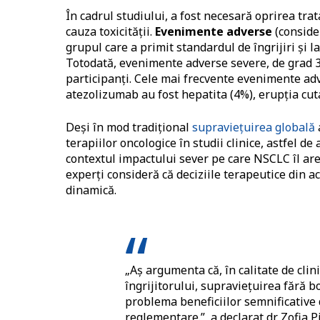
În cadrul studiului, a fost necesară oprirea tr
cauza toxicității.
Evenimente adverse
(consider
grupul care a primit standardul de îngrijiri și l
Totodată, evenimente adverse severe, de grad 3 
participanți. Cele mai frecvente evenimente adv
atezolizumab au fost hepatita (4%), erupția cut
Deși în mod tradițional
supraviețuirea globală
terapiilor oncologice în studii clinice, astfel d
contextul impactului sever pe care NSCLC îl are a
experți consideră că deciziile terapeutice din a
dinamică.
„Aș argumenta că, în calitate de clini
îngrijitorului, supraviețuirea fără b
problema beneficiilor semnificative 
reglementare.”, a declarat dr. Zofia