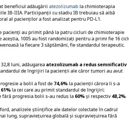
at beneficiul adăugării
atezolizumab
la chimioterapia
le IB-IIIA. Participanții cu stadiu IB trebuiau să aibă
al al pacienților a fost analizat pentru PD-L1.
e pacienți au primit până la patru cicluri de chimioterapie
aceștia, 1005 au fost randomizați pentru a primi fie 16 cicl
venoasă la fiecare 3 săptămâni, fie standardul terapeutic.
 32,8 luni, adăugarea
atezolizumab a redus semnificativ
andardul de îngrijiri la pacienții ale căror tumori au avut
progresie a bolii a fost de
74,6%
la pacienții cărora li s-a
u
61%
la cei care au primit standardul de îngrijiri;
e fără progresia bolii s-au redus la
60%
și respectiv
48,2%
.
ord, analizele științifice ale datelor colectate în cadrul
ai lung, supraviețuirea globală și supraviețuirea fără