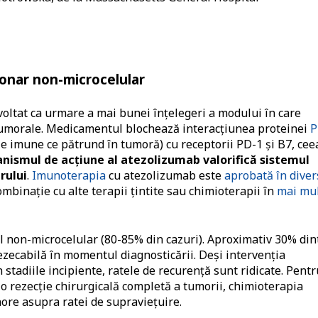
onar non-microcelular
voltat ca urmare a mai bunei înțelegeri a modului în care
 tumorale. Medicamentul blochează interacțiunea proteinei
P
e imune ce pătrund în tumoră) cu receptorii PD-1 și B7, cee
nismul de acțiune al atezolizumab valorifică sistemul
rului
.
Imunoterapia
cu atezolizumab este
aprobată în diver
ombinație cu alte terapii țintite sau chimioterapii în
mai mu
l non-microcelular (80-85% din cazuri). Aproximativ 30% din
ezecabilă în momentul diagnosticării. Deși intervenția
 stadiile incipiente, ratele de recurență sunt ridicate. Pentr
t o rezecție chirurgicală completă a tumorii, chimioterapia
ore asupra ratei de supraviețuire.