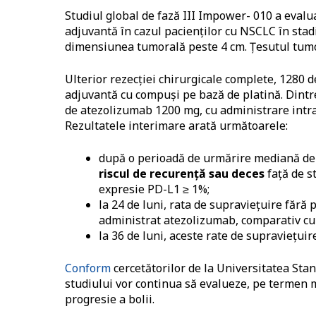
Studiul global de fază III Impower- 010 a evalu
adjuvantă în cazul pacienților cu NSCLC în stadii
dimensiunea tumorală peste 4 cm. Țesutul tumor
Ulterior rezecției chirurgicale complete, 1280 d
adjuvantă cu compuși pe bază de platină. Dintre 
de atezolizumab 1200 mg, cu administrare intra
Rezultatele interimare arată următoarele:
după o perioadă de urmărire mediană de
riscul de recurență sau deces
față de st
expresie PD-L1 ≥ 1%;
la 24 de luni, rata de supraviețuire fără 
administrat atezolizumab, comparativ c
la 36 de luni, aceste rate de supraviețuir
Conform
cercetătorilor de la Universitatea Stanf
studiului vor continua să evalueze, pe termen m
progresie a bolii.