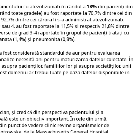
atamentului cu atezolizumab în rândul a
18%
din pacienți din
ând toate gradele) au fost raportate la 70,7% dintre cei din
a 92,7% dintre cei cărora li s-a administrat atezolizumab.
sau 4, au fost raportate la 11,5% și respectiv 21,8% dintre
erse de grad 3-4 raportate în grupul de pacienți tratați cu
anată (1,4%) și pneumonita (0,8%).
a fost considerată standardul de aur pentru evaluarea
e analize necesită ani pentru maturizarea datelor colectate. Î
supra pacienților, familiilor lor și asupra societăților, unii
cest domeniu ar trebui luate pe baza datelor disponibile în
cian, și cred că din perspectiva pacientului și a
oală este un obiectiv important. În cele din urmă,
din punct de vedere clinic revine organismelor de
 Piotrowska, de la Massachusetts General Hospital