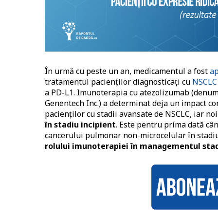
În urmă cu peste un an, medicamentul a fost
a
tratamentul pacienților diagnosticați cu
NSCLC 
a PD-L1. Imunoterapia cu atezolizumab (denum
Genentech Inc.) a determinat deja un impact co
pacienților cu stadii avansate de NSCLC, iar noi
în stadiu incipient
. Este pentru prima dată câ
cancerului pulmonar non-microcelular în stadiu
rolului imunoterapiei în managementul stad