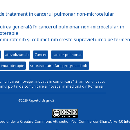
de tratament în cancerul pulmonar non-microcelular
irea generală în cancerul pulmonar non-microcelular, în
ioterapie
emurafenib și cobimetinib crește supraviețuirea pe termen
atezolizumab
Cancer
cancer pulmonar
imunoterapie
supravietuire fara progresia bolii
omunicarea inovației, inovație în comunicare”. Și am continuat cu
rimul portal de comunicare a inovației în medicină din România.
©2026 Raportul de gardă
nsed under a
Creative Commons Attribution-NonCommercial-ShareAlike 4.0 Inte