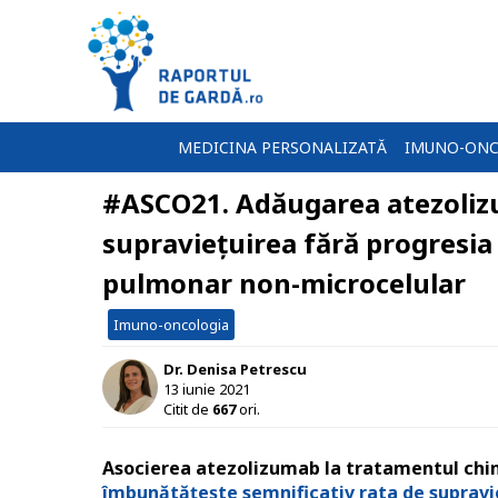
MEDICINA PERSONALIZATĂ
IMUNO-ONC
#ASCO21. Adăugarea atezolizu
supraviețuirea fără progresia b
pulmonar non-microcelular
Imuno-oncologia
Dr. Denisa Petrescu
13 iunie 2021
Citit de
667
ori.
Asocierea atezolizumab la tratamentul chi
îmbunătățește semnificativ rata de supravi