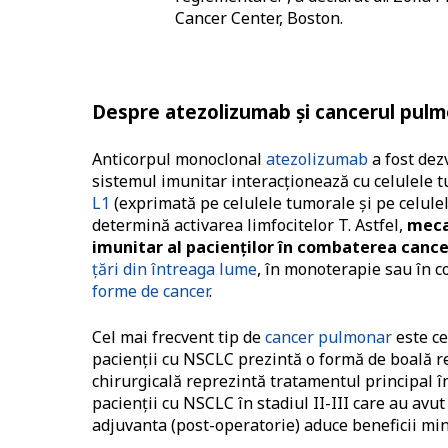
Cancer Center, Boston.
Despre atezolizumab și cancerul pulm
Anticorpul monoclonal
atezolizumab
a fost dez
sistemul imunitar interacționează cu celulele
L1
(exprimată pe celulele tumorale și pe celulel
determină activarea limfocitelor T. Astfel,
meca
imunitar al pacienților în combaterea cance
țări din întreaga lume
, în monoterapie sau în c
forme de cancer
.
Cel mai frecvent tip de
cancer pulmonar
este ce
pacienții cu NSCLC prezintă o formă de boală r
chirurgicală reprezintă tratamentul principal în
pacienții cu NSCLC în stadiul II-III care au avu
adjuvanta (post-operatorie) aduce beneficii min