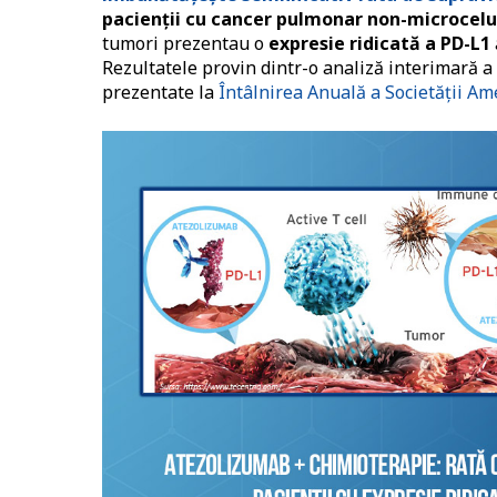
pacienții cu cancer pulmonar non-microcelu
tumori prezentau o
expresie ridicată a PD-L1
Rezultatele provin dintr-o analiză interimară a d
prezentate la
Întâlnirea Anuală a Societății Am