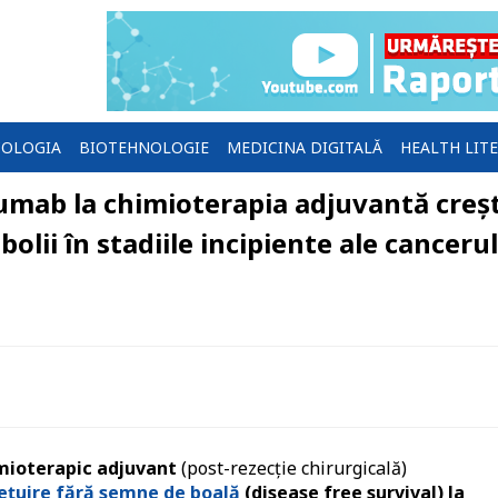
OLOGIA
BIOTEHNOLOGIE
MEDICINA DIGITALĂ
HEALTH LIT
mab la chimioterapia adjuvantă creș
olii în stadiile incipiente ale canceru
mioterapic adjuvant
(post-rezecție chirurgicală)
ețuire fără semne de boală
(disease free survival) la