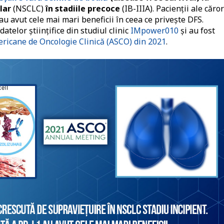
lar
(NSCLC)
în stadiile precoce
(IB-IIIA). Pacienții ale căror
au avut cele mai mari beneficii în ceea ce privește DFS.
atelor științifice din studiul clinic
IMpower010
și au fost
ericane de Oncologie Clinică (ASCO) din 2021
.