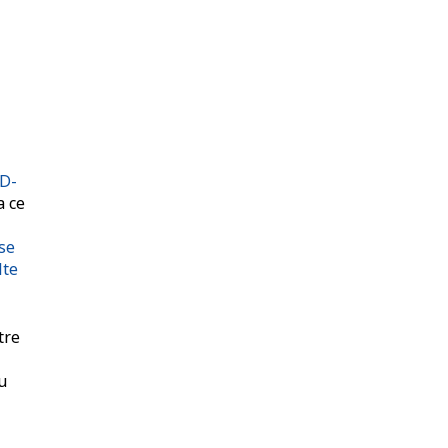
D-
a ce
se
lte
tre
u