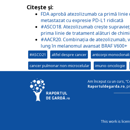
Citește și:
FDA aprobă atezolizumab ca primă linie 
metastazat cu expresie PD-L1 ridicată
#ASCO18. Atezolizumab crește supraviețu
prima linie de tratament alături de chim
#AACR20. Combinația de atezolizumab, v
lung în melanomul avansat BRAF V600+
#ASCO21
altfel despre cancer
anticorpi monoclonali
cancer pulmonar non-microcelular
imuno-oncologie
Am început cu un curs, “C
Raportuldegarda.ro
, p
This work is lice