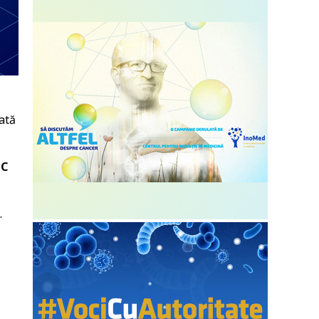
cată
LC
.