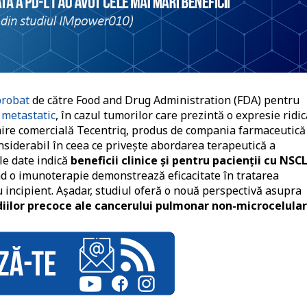
probat
de către Food and Drug Administration (FDA) pentru
metastatic
, în cazul tumorilor care prezintă o expresie ridi
ire comercială Tecentriq, produs de compania farmaceutică
nsiderabil în ceea ce privește abordarea terapeutică a
le date indică
beneficii clinice și pentru pacienții cu NSC
nd o imunoterapie demonstrează eficacitate în tratarea
 incipient. Așadar, studiul oferă o nouă perspectivă asupra
iilor precoce ale cancerului pulmonar non-microcelular