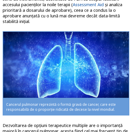
accesului pacienților la noile terapii (
Assessment Aid
și analiza
prioritară a dosarului de aprobare), ceea ce a condus la o
aprobare anunțată cu o lună mai devreme decât data-limită
stabilită inițial.
Cancerul pulmonar reprezintă o formă gravă de cancer, care este
responsabilă de o proporție ridicată de decese la nivel mondial.
Dezvoltarea de opțiuni terapeutice multiple are o importanță
majoră în cancerul pulmonar, acesta fiind cel mai frecvent tip de