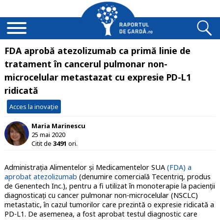
FDA aprobă atezolizumab ca primă linie de
tratament în cancerul pulmonar non-
microcelular metastazat cu expresie PD-L1
ridicată
Acces la inovație
Maria Marinescu
25 mai 2020
Citit de
3491
ori.
Administrația Alimentelor și Medicamentelor SUA
(FDA) a
aprobat atezolizumab
(denumire comercială Tecentriq, produs
de Genentech Inc.), pentru a fi utilizat în monoterapie la pacienții
diagnosticați cu cancer pulmonar non-microcelular (NSCLC)
metastatic, în cazul tumorilor care prezintă o expresie ridicată a
PD-L1. De asemenea, a fost aprobat testul diagnostic care