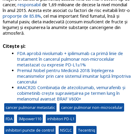
cancer,
responsabil
de 1,69 milioane de decese la nivel mondial
în anul 2015. Acesta este asociat cu factori de risc evitabili într-o
proporție de 85.8%
, cel mai important fiind fumatul, însă și
fumatul pasiv, dieta inadecvată (consum insuficient de fructe și
legume) și expunerea la anumite substanțe cancerigene din
atmosferă.
Citește și:
FDA aprobă nivolumab + ipilimumab ca primă linie de
tratament în cancerul pulmonar non-microcelular
metastazat cu expresie PD-L1≥1%
Premiul Nobel pentru Medicină 2018: înțelegerea
mecanismelor prin care sistemul imunitar luptă împotriva
cancerului
#AACR20. Combinația de atezolizumab, vemurafenib și
cobimetinib crește supraviețuirea pe termen lung în
melanomul avansat BRAF V600+
cancer pulmonar metastatic
cancer pulmonar non-microcelular
FDA
IMpower110
inhibitori PD-L1
inhibitori puncte de control
NSCLC
Tecentriq