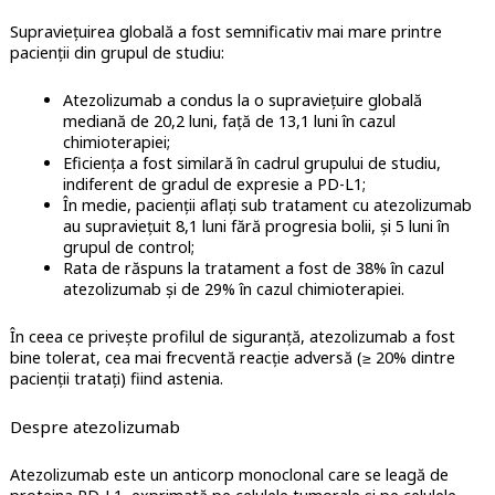
Supraviețuirea globală a fost semnificativ mai mare printre
pacienții din grupul de studiu:
Atezolizumab a condus la o supraviețuire globală
mediană de 20,2 luni, față de 13,1 luni în cazul
chimioterapiei;
Eficiența a fost similară în cadrul grupului de studiu,
indiferent de gradul de expresie a PD-L1;
În medie, pacienții aflați sub tratament cu atezolizumab
au supraviețuit 8,1 luni fără progresia bolii, și 5 luni în
grupul de control;
Rata de răspuns la tratament a fost de 38% în cazul
atezolizumab și de 29% în cazul chimioterapiei.
În ceea ce privește profilul de siguranță, atezolizumab a fost
bine tolerat, cea mai frecventă reacție adversă (≥ 20% dintre
pacienții tratați) fiind astenia.
Despre atezolizumab
Atezolizumab este un anticorp monoclonal care se leagă de