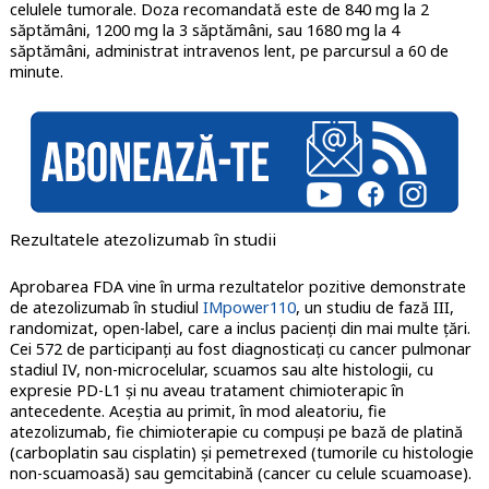
celulele tumorale. Doza recomandată este de 840 mg la 2
săptămâni, 1200 mg la 3 săptămâni, sau 1680 mg la 4
săptămâni, administrat intravenos lent, pe parcursul a 60 de
minute.
Rezultatele atezolizumab în studii
Aprobarea FDA vine în urma rezultatelor pozitive demonstrate
de atezolizumab în studiul
IMpower110
, un studiu de fază III,
randomizat, open-label, care a inclus pacienți din mai multe țări.
Cei 572 de participanți au fost diagnosticați cu cancer pulmonar
stadiul IV, non-microcelular, scuamos sau alte histologii, cu
expresie PD-L1 și nu aveau tratament chimioterapic în
antecedente. Aceștia au primit, în mod aleatoriu, fie
atezolizumab, fie chimioterapie cu compuși pe bază de platină
(carboplatin sau cisplatin) și pemetrexed (tumorile cu histologie
non-scuamoasă) sau gemcitabină (cancer cu celule scuamoase).