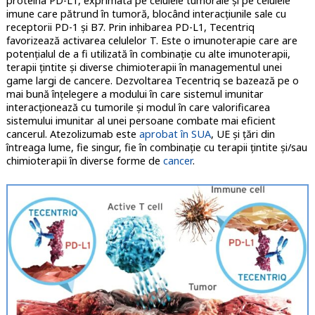
proteina PD-L1, exprimată pe celulele tumorale și pe celulele
imune care pătrund în tumoră, blocând interacțiunile sale cu
receptorii PD-1 și B7. Prin inhibarea PD-L1, Tecentriq
favorizează activarea celulelor T. Este o imunoterapie care are
potențialul de a fi utilizată în combinație cu alte imunoterapii,
terapii țintite și diverse chimioterapii în managementul unei
game largi de cancere. Dezvoltarea Tecentriq se bazează pe o
mai bună înțelegere a modului în care sistemul imunitar
interacționează cu tumorile și modul în care valorificarea
sistemului imunitar al unei persoane combate mai eficient
cancerul. Atezolizumab este
aprobat în SUA
, UE și țări din
întreaga lume, fie singur, fie în combinație cu terapii țintite și/sau
chimioterapii în diverse forme de
cancer
.