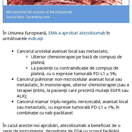
Mecanismul de acțiune al atezolizumab
Sursa foto: Tecentriq.com
În Uniunea Europeană,
EMA a aprobat atezolizumab
în
următoarele
indicații
:
Cancerul urotelial avansat local sau metastatic;
Ulterior chimioterapiei pe bază de compuși de
platină;
La pacienții cu contraindicație de compuși de
platină, cu o expresie tumorală PD-L1 ≥ 5%;
Cancerul pulmonar non-microcelular avansat local sau
metastatic, în monoterapie, ulterior chimioterapiei (sau a
terapiei țintite, la pacienții care prezintă mutații EGFR sau
ALK);
Cancerul mamar triplu negativ, nerezecabil, avansat local
sau metastatic, cu expresie tumorală PD-L1 ≥ 1%, în
combinație cu nab-paclitaxel.
În cazul acestei noi aprobări, atezolizumab a beneficiat de o
serie de instrumente, dezvoltate de FDA cu scopul facilitării