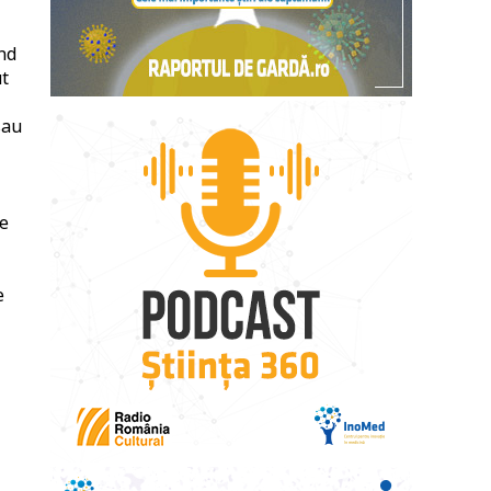
ind
ut
sau
de
e