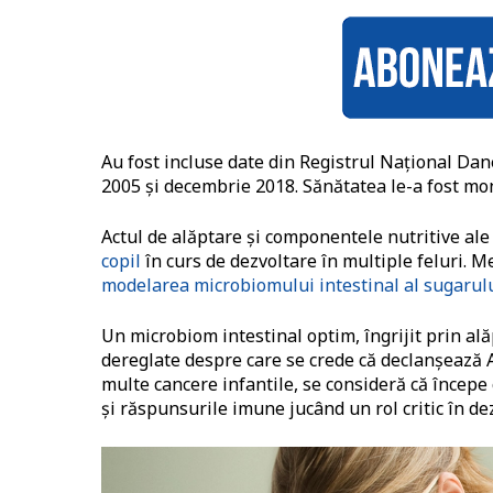
Au fost incluse date din Registrul Național Dan
2005 și decembrie 2018. Sănătatea le-a fost mon
Actul de alăptare și componentele nutritive ale
copil
în curs de dezvoltare în multiple feluri. Me
modelarea microbiomului intestinal al sugarulu
Un microbiom intestinal optim, îngrijit prin al
dereglate despre care se crede că declanșează A
multe cancere infantile, se consideră că începe 
și răspunsurile imune jucând un rol critic în de