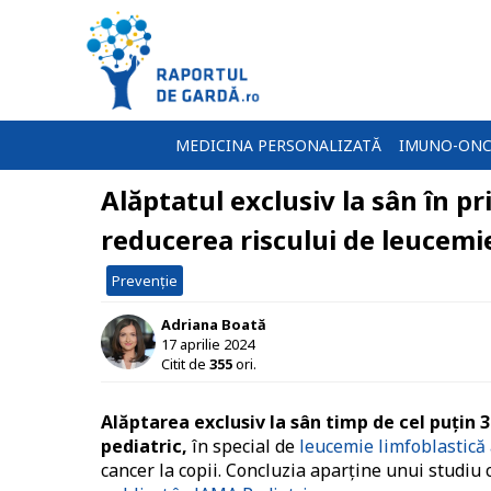
MEDICINA PERSONALIZATĂ
IMUNO-ONC
Alăptatul exclusiv la sân în pr
reducerea riscului de leucemie
Prevenție
Adriana Boată
17 aprilie 2024
Citit de
355
ori.
Alăptarea exclusiv la sân timp de cel puțin 3
pediatric,
în special de
leucemie limfoblastică 
cancer la copii. Concluzia aparține unui studiu