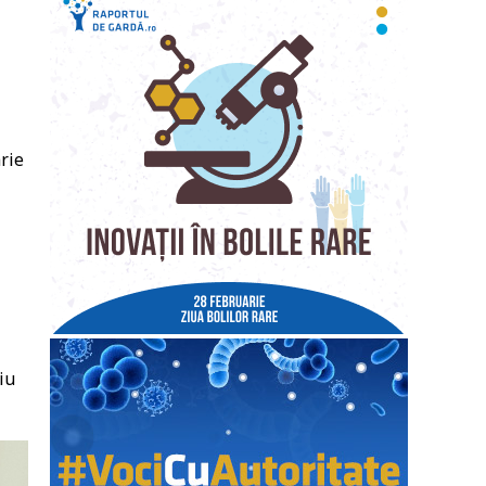
rie
iu