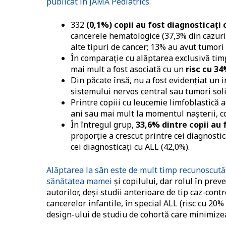
publicat în JAMA Pediatrics.
332
(0,1%) copii au fost diagnosticați c
cancerele hematologice (37,3% din cazuri,
alte tipuri de cancer; 13% au avut tumori
În comparație cu alăptarea exclusivă timp
mai mult a fost asociată cu un
risc cu 3
Din păcate însă, nu a fost evidențiat un 
sistemului nervos central sau tumori soli
Printre copiii cu leucemie limfoblastică
ani sau mai mult la momentul nașterii, c
În întregul grup,
33,6% dintre copii au f
proporție a crescut printre cei diagnostic
cei diagnosticați cu ALL (42,0%).
Alăptarea la sân este de mult timp recunoscută
sănătatea mamei
și copilului, dar rolul în pre
autorilor, deși studii anterioare de tip caz-cont
cancerelor infantile, în special ALL (risc cu 20%
design-ului de studiu de cohortă care minimizea