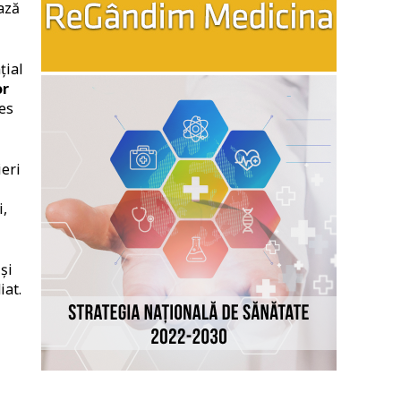
iază
țial
or
es
ieri
i,
și
iat.