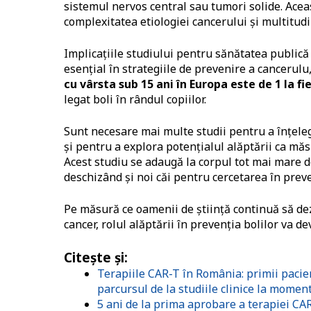
sistemul nervos central sau tumori solide. Aceas
complexitatea etiologiei cancerului și multitudin
Implicațiile studiului pentru sănătatea publică 
esențial în strategiile de prevenire a cancerulu,
cu vârsta sub 15 ani în Europa este de 1 la fi
legat boli în rândul copiilor.
Sunt necesare mai multe studii pentru a înțele
și pentru a explora potențialul alăptării ca măs
Acest studiu se adaugă la corpul tot mai mare de
deschizând și noi căi pentru cercetarea în prev
Pe măsură ce oamenii de știință continuă să dez
cancer, rolul alăptării în prevenția bolilor va 
Citește și:
Terapiile CAR-T în România: primii pacienț
parcursul de la studiile clinice la momen
5 ani de la prima aprobare a terapiei CA