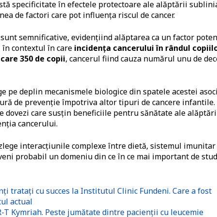
tă specificitate în efectele protectoare ale alăptării sublin
ea de factori care pot influența riscul de cancer.
sunt semnificative, evidențiind alăptarea ca un factor poten
 în contextul în care
incidența cancerului în rândul copiil
ecare 350 de copii
, cancerul fiind cauza numărul unu de dec
ge pe deplin mecanismele biologice din spatele acestei asoc
ură de prevenție împotriva altor tipuri de cancere infantile.
 dovezi care susțin beneficiile pentru sănătate ale alăptări
enția cancerului.
lege interacțiunile complexe între dietă, sistemul imunitar 
deveni probabil un domeniu din ce în ce mai important de stud
i tratați cu succes la Institutul Clinic Fundeni. Care a fost
tul actual
R-T Kymriah. Peste jumătate dintre pacienții cu leucemie