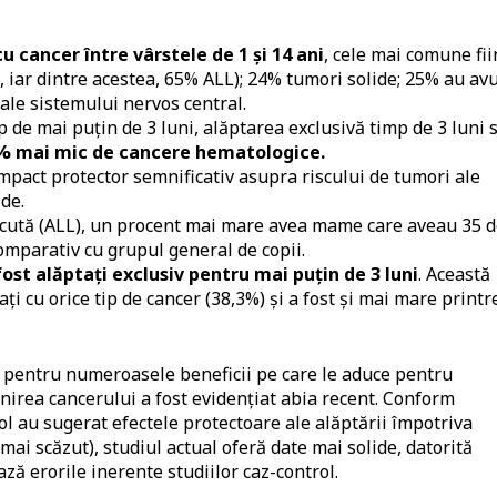
u cancer între vârstele de 1 și 14 ani
, cele mai comune fi
 iar dintre acestea, 65% ALL); 24% tumori solide; 25% au av
 ale sistemului nervos central.
 de mai puțin de 3 luni, alăptarea exclusivă timp de 3 luni 
4% mai mic de cancere hematologice.
impact protector semnificativ asupra riscului de tumori ale
de.
 acută (ALL), un procent mai mare avea mame care aveau 35 
omparativ cu grupul general de copii.
ost alăptați exclusiv pentru mai puțin de 3 luni
. Această
ați cu orice tip de cancer (38,3%) și a fost și mai mare printr
pentru numeroasele beneficii pe care le aduce pentru
venirea cancerului a fost evidențiat abia recent. Conform
rol au sugerat efectele protectoare ale alăptării împotriva
 mai scăzut), studiul actual oferă date mai solide, datorită
ză erorile inerente studiilor caz-control.