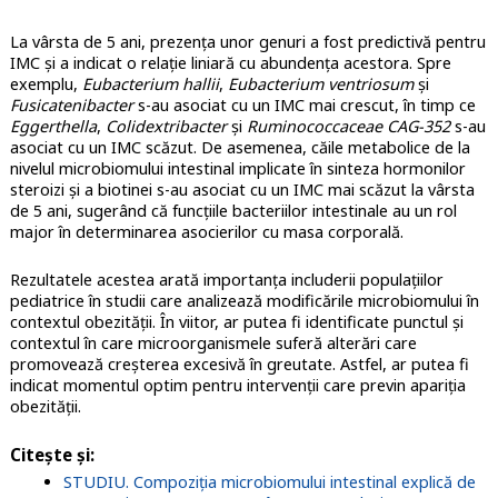
La vârsta de 5 ani, prezența unor genuri a fost predictivă pentru
IMC și a indicat o relație liniară cu abundența acestora. Spre
exemplu,
Eubacterium hallii
,
Eubacterium ventriosum
și
Fusicatenibacter
s-au asociat cu un IMC mai crescut, în timp ce
Eggerthella
,
Colidextribacter
și
Ruminococcaceae
CAG-352
s-au
asociat cu un IMC scăzut. De asemenea, căile metabolice de la
nivelul microbiomului intestinal implicate în sinteza hormonilor
steroizi și a biotinei s-au asociat cu un IMC mai scăzut la vârsta
de 5 ani, sugerând că funcțiile bacteriilor intestinale au un rol
major în determinarea asocierilor cu masa corporală.
Rezultatele acestea arată importanța includerii populațiilor
pediatrice în studii care analizează modificările microbiomului în
contextul obezității. În viitor, ar putea fi identificate punctul și
contextul în care microorganismele suferă alterări care
promovează creșterea excesivă în greutate. Astfel, ar putea fi
indicat momentul optim pentru intervenții care previn apariția
obezității.
Citește și
:
STUDIU. Compoziția microbiomului intestinal explică de