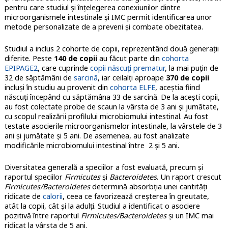
pentru care studiul și înțelegerea conexiunilor dintre
microorganismele intestinale și IMC permit identificarea unor
metode personalizate de a preveni și combate obezitatea.
Studiul a inclus 2 cohorte de copii, reprezentând două generații
diferite. Peste
140 de copii
au făcut parte din
cohorta
EPIPAGE2
, care cuprinde
copii născuți prematur
, la mai puțin de
32 de săptămâni de
sarcină
, iar ceilalți aproape
370 de copii
incluși în studiu au provenit din
cohorta ELFE
, aceștia fiind
născuți începând cu săptămâna 33 de sarcină. De la acești copii,
au fost colectate probe de scaun la vârsta de 3 ani și jumătate,
cu scopul realizării profilului microbiomului intestinal. Au fost
testate asocierile microorganismelor intestinale, la vârstele de 3
ani și jumătate și 5 ani. De asemenea, au fost analizate
modificările microbiomului intestinal între 2 și 5 ani.
Diversitatea generală a speciilor a fost evaluată, precum și
raportul speciilor
Firmicutes
și
Bacteroidetes
. Un raport crescut
Firmicutes/Bacteroidetes
determină absorbția unei cantități
ridicate de
calorii
, ceea ce favorizează creșterea în greutate,
atât la copii, cât și la adulți. Studiul a identificat o asociere
pozitivă între raportul
Firmicutes/Bacteroidetes
și un IMC mai
ridicat la vârsta de 5 ani.