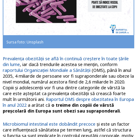
Sursa foto: Unsplash
Prevalenţa obezităţii se află în continuă creştere în toate ţările
din lume
, iar dacă trendurile acestea se mențin, conform
raportului Organizaţiei Mondiale a Sănătăţii
(OMS), până în anul
2035, 4 miliarde de persoane vor fi supraponderale sau obeze la
nivel mondial, numărul acestora fiind de 2,6 miliarde în 2020.
Copiii şi adolescenţii vor fi una dintre categoriile de vârstă la
care este aşteptat ca prevalenţa obezităţii să crească foarte
mult în următorii ani.
Raportul OMS despre obezitatea în Europa
în anul 2022
a arătat că
o treime din copiii de vârstă
preșcolară din Europa sunt obezi sau supraponderali
.
Microbiomul intestinal este dobândit precoce
și este un factor
care influențează sănătatea pe termen lung, astfel că structura
și funcția sa sunt implicate în controlul greutății corporale, motiv