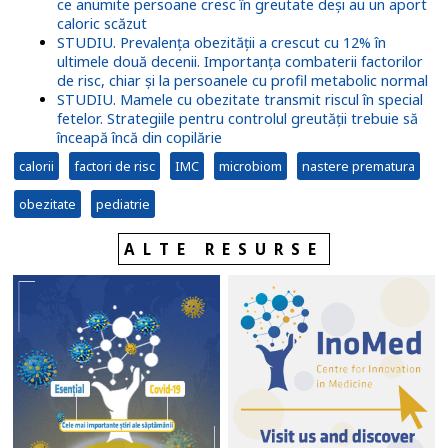
ce anumite persoane cresc în greutate deși au un aport
caloric scăzut
STUDIU. Prevalența obezității a crescut cu 12% în
ultimele două decenii. Importanța combaterii factorilor
de risc, chiar și la persoanele cu profil metabolic normal
STUDIU. Mamele cu obezitate transmit riscul în special
fetelor. Strategiile pentru controlul greutății trebuie să
înceapă încă din copilărie
calorii
factori de risc
IMC
microbiom
nastere prematura
obezitate
pediatrie
ALTE RESURSE