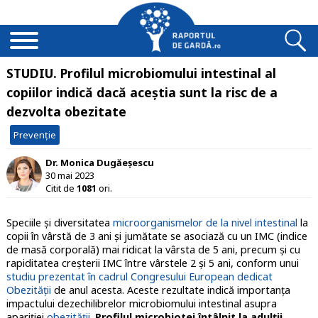
STUDIU. Profilul microbiomului intestinal al
copiilor indică dacă aceștia sunt la risc de a
dezvolta obezitate
Prevenție
Dr. Monica Dugăeșescu
30 mai 2023
Citit de
1081
ori.
Speciile și diversitatea
microorganismelor de la nivel intestinal
la
copii în vârstă de 3 ani și jumătate se asociază cu un IMC (indice
de masă corporală) mai ridicat la vârsta de 5 ani, precum și cu
rapiditatea creșterii IMC între vârstele 2 și 5 ani, conform unui
studiu prezentat în cadrul Congresului European dedicat
Obezității
de anul acesta. Aceste rezultate indică importanța
impactului dezechilibrelor microbiomului intestinal asupra
apariției
obezității
.
Profilul microbiotei întâlnit la adulții