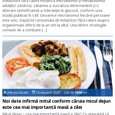
Îndulcitorii fără calorii modifică microbiomul și metabolomul
adulţilor sănătoși, zaharina şi sucraloza determinând şi o
alterare semnificativă a toleranţei la glucoză, conform unui
studiu publicat în Cell. Deoarece microbiomul fiecărei persoane
este unic, impactul consumului de îndulcitori fără calorii asupra
organismului diferă de la un om la altul. Una dintre strategiile
comune de a combate […]
Adriana Boată
16 ianuarie 2020 Citit de
5006
ori
Noi date infirmă mitul conform căruia micul dejun
este cea mai importantă masă a zilei
Micul dejun – cea mai importantă masă a zilei? Cu siguranță că