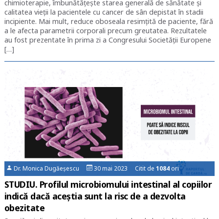
chimioterapie, îmbunătățește starea generală de sănătate și
calitatea vieții la pacientele cu cancer de sân depistat în stadii
incipiente. Mai mult, reduce oboseala resimțită de paciente, fără
a le afecta parametrii corporali precum greutatea. Rezultatele
au fost prezentate în prima zi a Congresului Societății Europene
[…]
Dr. Monica Dugăeșescu
30 mai 2023 Citit de
1084
ori
STUDIU. Profilul microbiomului intestinal al copiilor
indică dacă aceștia sunt la risc de a dezvolta
obezitate