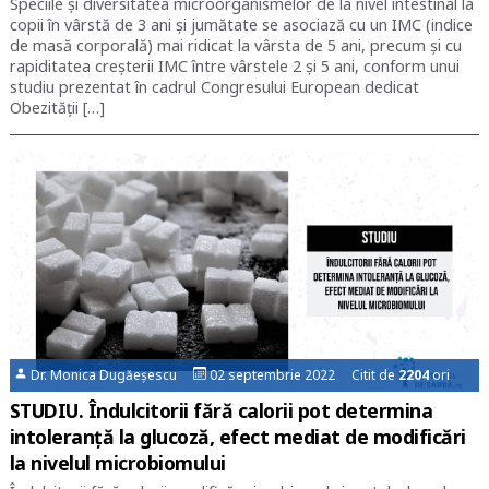
Speciile și diversitatea microorganismelor de la nivel intestinal la
copii în vârstă de 3 ani și jumătate se asociază cu un IMC (indice
de masă corporală) mai ridicat la vârsta de 5 ani, precum și cu
rapiditatea creșterii IMC între vârstele 2 și 5 ani, conform unui
studiu prezentat în cadrul Congresului European dedicat
Obezității […]
Dr. Monica Dugăeșescu
02 septembrie 2022 Citit de
2204
ori
STUDIU. Îndulcitorii fără calorii pot determina
intoleranță la glucoză, efect mediat de modificări
la nivelul microbiomului