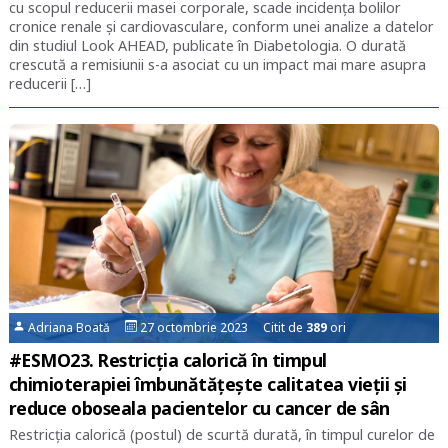
cu scopul reducerii masei corporale, scade incidența bolilor
cronice renale și cardiovasculare, conform unei analize a datelor
din studiul Look AHEAD, publicate în Diabetologia. O durată
crescută a remisiunii s-a asociat cu un impact mai mare asupra
reducerii […]
Adriana Boată
27 octombrie 2023 Citit de
389
ori
#ESMO23. Restricția calorică în timpul
chimioterapiei îmbunătățește calitatea vieții și
reduce oboseala pacientelor cu cancer de sân
Restricția calorică (postul) de scurtă durată, în timpul curelor de