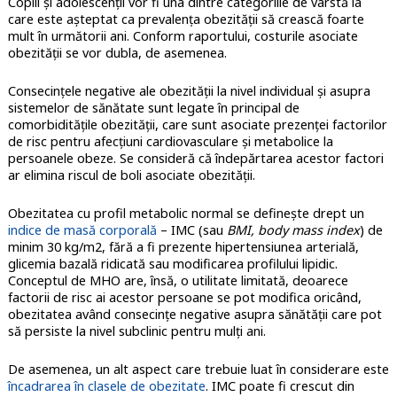
Copiii şi adolescenţii vor fi una dintre categoriile de vârstă la
care este aşteptat ca prevalenţa obezităţii să crească foarte
mult în următorii ani. Conform raportului, costurile asociate
obezităţii se vor dubla, de asemenea.
Consecinţele negative ale obezităţii la nivel individual şi asupra
sistemelor de sănătate sunt legate în principal de
comorbidităţile obezităţii, care sunt asociate prezenţei factorilor
de risc pentru afecţiuni cardiovasculare şi metabolice la
persoanele obeze. Se consideră că îndepărtarea acestor factori
ar elimina riscul de boli asociate obezităţii.
Obezitatea cu profil metabolic normal se definește drept un
indice de masă corporală
– IMC (sau
BMI, body mass index
) de
minim 30 kg/m2, fără a fi prezente hipertensiunea arterială,
glicemia bazală ridicată sau modificarea profilului lipidic.
Conceptul de MHO are, însă, o utilitate limitată, deoarece
factorii de risc ai acestor persoane se pot modifica oricând,
obezitatea având consecințe negative asupra sănătății care pot
să persiste la nivel subclinic pentru mulți ani.
De asemenea, un alt aspect care trebuie luat în considerare este
încadrarea în clasele de obezitate
. IMC poate fi crescut din