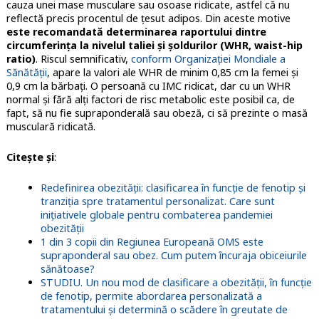
cauza unei mase musculare sau osoase ridicate, astfel că nu
reflectă precis procentul de țesut adipos. Din aceste motive
este recomandată determinarea raportului dintre
circumferința la nivelul taliei și șoldurilor (WHR, waist-hip
ratio)
. Riscul semnificativ,
conform Organizației Mondiale a
Sănătății
, apare la valori ale WHR de minim 0,85 cm la femei și
0,9 cm la bărbați. O persoană cu IMC ridicat, dar cu un WHR
normal și fără alți factori de risc metabolic este posibil ca, de
fapt, să nu fie supraponderală sau obeză, ci să prezinte o masă
musculară ridicată.
Citeşte şi
:
Redefinirea obezității: clasificarea în funcție de fenotip și
tranziția spre tratamentul personalizat. Care sunt
inițiativele globale pentru combaterea pandemiei
obezității
1 din 3 copii din Regiunea Europeană OMS este
supraponderal sau obez. Cum putem încuraja obiceiurile
sănătoase?
STUDIU. Un nou mod de clasificare a obezității, în funcție
de fenotip, permite abordarea personalizată a
tratamentului și determină o scădere în greutate de