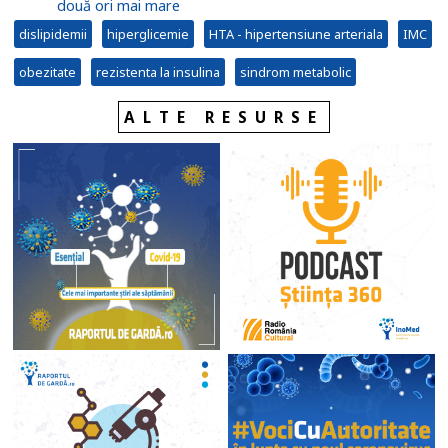
două ori mai mare
dislipidemii
hiperglicemie
HTA - hipertensiune arteriala
IMC
obezitate
rezistenta la insulina
sindrom metabolic
ALTE RESURSE