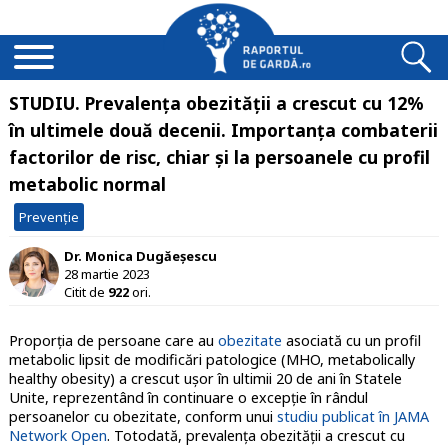
STUDIU. Prevalența obezității a crescut cu 12%
în ultimele două decenii. Importanța combaterii
factorilor de risc, chiar și la persoanele cu profil
metabolic normal
Prevenție
Dr. Monica Dugăeșescu
28 martie 2023
Citit de
922
ori.
Proporţia de persoane care au
obezitate
asociată cu un profil
metabolic lipsit de modificări patologice (MHO, metabolically
healthy obesity) a crescut uşor în ultimii 20 de ani în Statele
Unite, reprezentând în continuare o excepţie în rândul
persoanelor cu obezitate, conform unui
studiu publicat în JAMA
Network Open
. Totodată, prevalenţa obezităţii a crescut cu