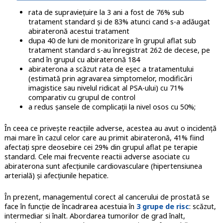
rata de supraviețuire la 3 ani a fost de 76% sub
tratament standard și de 83% atunci cand s-a adăugat
abirateronă acestui tratament
dupa 40 de luni de monitorizare în grupul aflat sub
tratament standard s-au înregistrat 262 de decese, pe
cand în grupul cu abirateronă 184
abiraterona a scăzut rata de eșec a tratamentului
(estimată prin agravarea simptomelor, modificări
imagistice sau nivelul ridicat al PSA-ului) cu 71%
comparativ cu grupul de control
a redus șansele de complicații la nivel osos cu 50%;
În ceea ce privește reacțiile adverse, acestea au avut o incidență
mai mare în cazul celor care au primit abirateronă, 41% fiind
afectați spre deosebire cei 29% din grupul aflat pe terapie
standard. Cele mai frecvente reactii adverse asociate cu
abiraterona sunt afecțiunile cardiovasculare (hipertensiunea
arterială) și afecțiunile hepatice.
În prezent, managementul corect al cancerului de prostată se
face în funcție de încadrarea acestuia în
3 grupe de risc
: scăzut,
intermediar si înalt. Abordarea tumorilor de grad înalt,