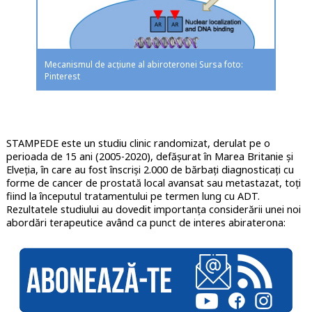
Mecanismul de acțiune al abiroteronei Sursa foto:
Pinterest
STAMPEDE este un studiu clinic randomizat, derulat pe o
perioada de 15 ani (2005-2020), defășurat în Marea Britanie și
Elveția, în care au fost înscriși 2.000 de bărbați diagnosticați cu
forme de cancer de prostată local avansat sau metastazat, toți
fiind la începutul tratamentului pe termen lung cu ADT.
Rezultatele studiului au dovedit importanța considerării unei noi
abordări terapeutice având ca punct de interes abiraterona: