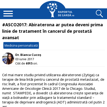
#ASCO2017: Abiraterona ar putea deveni prima
linie de tratament în cancerul de prostată
avansat
Medicina personalizată
Dr. Bianca Cucoș
03 iunie 2017
Citit de
6915
ori.
Cel mai mare studiu privind utilizarea abirateronei (Zytiga) ca
terapie de linia întâi pentru cancerul de prostată metastazat, de
risc înalt, a fost prezentat în cadrul Congresului Asociației
Americane de Oncologie Clinică 2017 de la Chicago. Studiul,
numit STAMPEDE, a dovedit că abiraterona crește speranța de
viață a bolnavilor prin adăugare la tratamentul standard –
terapia de deprivare androgenică (ADT) administrată cel putin 2
ani.