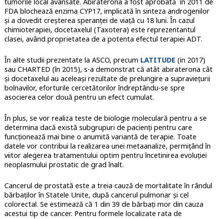
tumorile local avansate. Abiraterona a fost aprobată în 2011 de
FDA
blochează enzima CYP17
, implicată în sinteza androgenilor
și a dovedit creșterea speranței de viață cu 18 luni. În cazul
chimioterapiei, docetaxelul (Taxotera) este reprezentantul
clasei, având proprietatea de a potenta efectul terapiei ADT.
În alte studii prezentate la ASCO, precum
LATITUDE
(in 2017)
sau CHARTED (în 2015), s-a demonstrat că atât abiraterona cât
și docetaxelul au aceleași rezultate de prelungire a supraviețurii
bolnavilor, eforturile cercetătorilor îndreptându-se spre
asocierea celor două pentru un efect cumulat.
În plus, se vor realiza teste de biologie moleculară pentru a se
determina dacă există subgrupuri de pacienți pentru care
funcționează mai bine o anumită variantă de terapie. Toate
datele vor contribui la realizarea unei metaanalize, permițând în
viitor alegerea tratamentului optim pentru încetinirea evoluției
neoplasmului prostatic de grad înalt.
Cancerul de prostată este a treia cauză de mortalitate în rândul
bărbaților în Statele Unite, după cancerul pulmonar și cel
colorectal. Se estimează că 1 din 39 de bărbați mor din cauza
acestui tip de cancer. Pentru formele localizate rata de