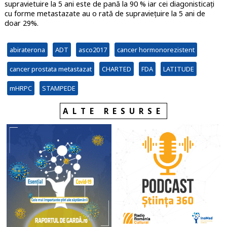
supravietuire la 5 ani este de pană la 90 % iar cei diagonisticați
cu forme metastazate au o rată de supraviețuire la 5 ani de
doar 29%.
abiraterona
ADT
asco2017
cancer hormonorezistent
cancer prostata metastazat
CHARTED
FDA
LATITUDE
mHRPC
STAMPEDE
ALTE RESURSE