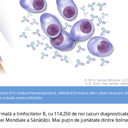
citelor B in măduva hematopoietică, inhibând formarea altor celule necesare di
scăzută contra infectiilor.
ală a limfocitelor B, cu 114,250 de noi cazuri diagnosticat
ei Mondiale a Sănătății. Mai puțin de jumătate dintre bolna