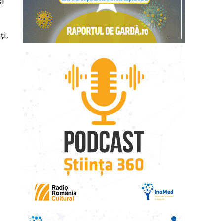
și
ți,