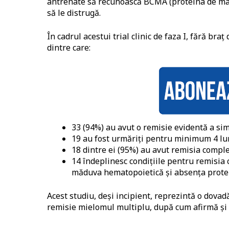
antrenate să recunoască BCMA (proteina de matu
să le distrugă.
În cadrul acestui trial clinic de faza I, fără bra
dintre care:
33 (94%) au avut o remisie evidentă a si
19 au fost urmăriți pentru minimum 4 lun
18 dintre ei (95%) au avut remisia complet
14 îndeplinesc condițiile pentru remisia 
măduva hematopoietică și absența protei
Acest studiu, deși incipient, reprezintă o dova
remisie mielomul multiplu, după cum afirmă și 