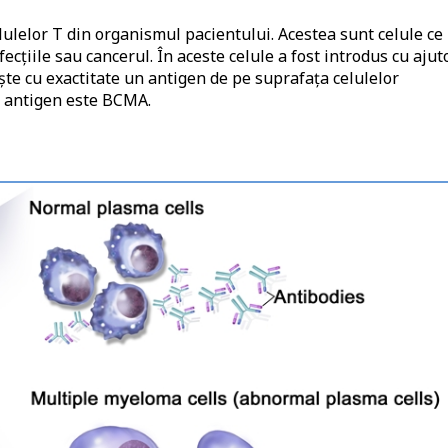
lulelor T din organismul pacientului. Acestea sunt celule ce
ecțiile sau cancerul. În aceste celule a fost introdus cu ajut
ște cu exactitate un antigen de pe suprafața celulelor
t antigen este BCMA.