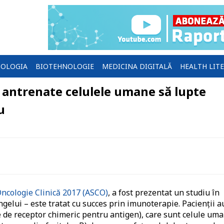
OLOGIA
BIOTEHNOLOGIE
MEDICINA DIGITALĂ
HEALTH LIT
antrenate celulele umane să lupte
u
Oncologie Clinică 2017 (ASCO)
, a fost prezentat un studiu în
ngelui – este tratat cu succes prin imunoterapie. Pacienții a
e de receptor chimeric pentru antigen), care sunt celule um