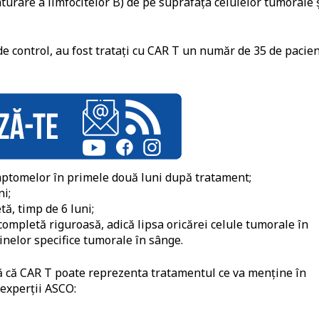
rare a limfocitelor B) de pe suprafața celulelor tumorale 
ț de control, au fost tratați cu CAR T un număr de 35 de pacien
mptomelor în primele două luni după tratament;
i;
ă, timp de 6 luni;
completă riguroasă, adică lipsa oricărei celule tumorale în
nelor specifice tumorale în sânge.
dă că CAR T poate reprezenta tratamentul ce va menține în
experții ASCO: