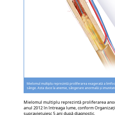
Mielomul multiplu reprezintă proliferarea exagerată a limfo
sânge. Asta duce la anemie, sângerare anormală și imunitate 
Mielomul multiplu reprezintă proliferarea anorm
anul 2012 în întreaga lume, conform Organizați
supraviețuiesc 5 ani după diagnostic.