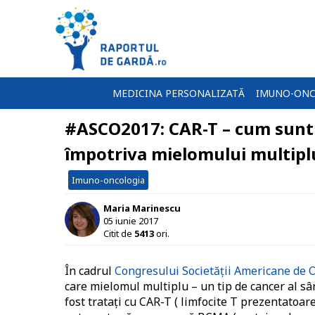
MEDICINA PERSONALIZATĂ
IMUNO-ONC
#ASCO2017: CAR-T – cum sunt 
împotriva mielomului multipl
Imuno-oncologia
Maria Marinescu
05 iunie 2017
Citit de
5413
ori.
În cadrul
Congresului Societăţii Americane de 
care mielomul multiplu – un tip de cancer al sâ
fost tratați cu CAR-T
( limfocite T prezentatoar