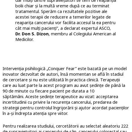
dar mulți dintre supraviețuitori se tem de reapariția
bolii chiar și la multă vreme după ce au terminat
tratamentul. Sperăm ca rezultatele pozitive ale
acestei terapii de reducere a temerilor legate de
reaparița cancerului vor facilita accesul la ea pentru
cât mai mulți pacienți”, a declarat expertul ASCO,
Dr. Don S. Dizon
, membru al Colegiului American al
Medicilor.
Intervenția psihilogică „Conquer Fear” este bazată pe un model
inovator dezvoltat de autori, însă momentan se află în stadiul
de cercetare și nu este utilizată în practica clinică. Terapeuții
care au luat parte la acest program au avut ședințe de până la
90 de minute cu fiecare pacient pe durata a 10
săptămâni. Aceste ședințe terapeutice au vizat: acceptarea
incertitudinii cu privire la recurența cancerului, predarea de
strategii pentru controlul îngrijorării și ajutor acordat pacienților
în a-și îndrepta atenția spre viitor.
Pentru realizarea studiului, cercetătorii au selectat aleatoriu 222
de supraviețuitori ai cancerului de sân, cancerului colorectal sau