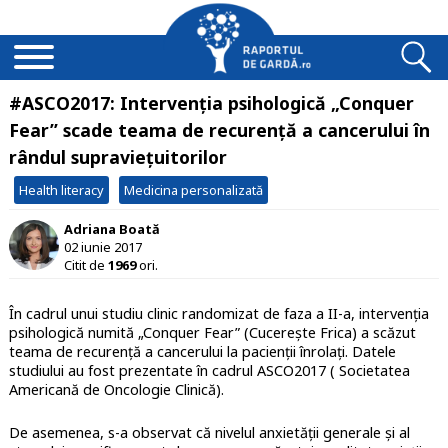
#ASCO2017: Intervenția psihologică „Conquer
Fear” scade teama de recurență a cancerului în
rândul supraviețuitorilor
Health literacy
Medicina personalizată
Adriana Boată
02 iunie 2017
Citit de
1969
ori.
În cadrul unui studiu clinic randomizat de faza a II-a, intervenția
psihologică numită „Conquer Fear” (Cucerește Frica) a scăzut
teama de recurență a cancerului la pacienții înrolați. Datele
studiului au fost prezentate în cadrul ASCO2017 ( Societatea
Americană de Oncologie Clinică).
De asemenea, s-a observat că nivelul anxietății generale și al