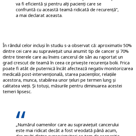
va fi eficientă și pentru alți pacienți care se
confruntă cu această teamă ridicată de recurență”,
a mai declarat aceasta.
În rândul celor incluși în studiu s-a observat că: aproximativ 50%
dintre cei care au supraviețuit unui anumit tip de cancer și 70%
dintre tinerele care au învins cancerul de sân au raportat un
grad crescut de teamă în ceea ce privește recurența bolii. Frica
poate fi atât de puternică încât afectează negativ monitorizarea
medicală post-intervențională, starea pacienților, relațiile
acestora, munca, stabilirea unor țeluri pe termen lung și
calitatea vieții. Și totuși, măsurile pentru diminuarea acestei
temeri lipsesc.
„Numărul oamenilor care au supraviețuit cancerului
este mai ridicat decât a fost vreodată până acum,