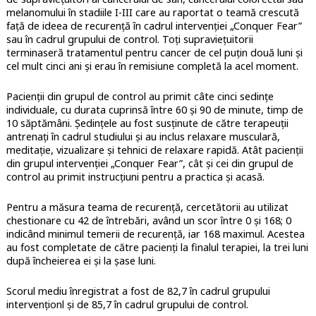
melanomului
în stadiile I-III care au raportat o teamă crescută
față de ideea de recurență în cadrul intervenției „Conquer Fear”
sau în cadrul grupului de control. Toți supraviețuitorii
terminaseră tratamentul pentru cancer de cel puțin două luni și
cel mult cinci ani și erau în remisiune completă la acel moment.
Pacienții din grupul de control au primit câte cinci sedințe
individuale, cu durata cuprinsă între 60 și 90 de minute, timp de
10 săptămâni. Ședințele au fost susținute de către terapeuții
antrenați în cadrul studiului și au inclus relaxare musculară,
meditație, vizualizare și tehnici de relaxare rapidă. Atât pacienții
din grupul intervenției „Conquer Fear”, cât și cei din grupul de
control au primit instrucțiuni pentru a practica și acasă.
Pentru a măsura teama de recurență, cercetătorii au utilizat
chestionare cu 42 de întrebări, având un scor între 0 și 168; 0
indicând minimul temerii de recurență, iar 168 maximul. Acestea
au fost completate de către pacienți la finalul terapiei, la trei luni
după încheierea ei și la șase luni.
Scorul mediu înregistrat a fost de 82,7 în cadrul grupului
intervenționl și de 85,7 în cadrul grupului de control.