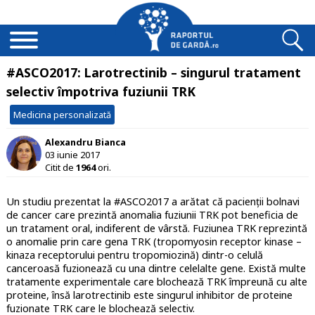
#ASCO2017: Larotrectinib – singurul tratament
selectiv împotriva fuziunii TRK
Medicina personalizată
Alexandru Bianca
03 iunie 2017
Citit de
1964
ori.
Un studiu prezentat la #ASCO2017 a arătat că pacienții bolnavi
de cancer care prezintă anomalia fuziunii TRK pot beneficia de
un tratament oral, indiferent de vârstă. Fuziunea TRK reprezintă
o anomalie prin care gena TRK (tropomyosin receptor kinase –
kinaza receptorului pentru tropomiozină) dintr-o celulă
canceroasă fuzionează cu una dintre celelalte gene. Există multe
tratamente experimentale care blochează TRK împreună cu alte
proteine, însă larotrectinib este singurul inhibitor de proteine
fuzionate TRK care le blochează selectiv.