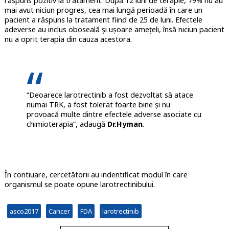
răspuns pozitiv la tratament. După 12 luni de terapie, 79% nu au
mai avut niciun progres, cea mai lungă perioadă în care un
pacient a răspuns la tratament fiind de 25 de luni. Efectele
adeverse au inclus oboseală și ușoare amețeli, însă niciun pacient
nu a oprit terapia din cauza acestora.
“Deoarece larotrectinib a fost dezvoltat să atace
numai TRK, a fost tolerat foarte bine și nu
provoacă multe dintre efectele adverse asociate cu
chimioterapia”, adaugă
Dr.Hyman
.
În contiuare, cercetătorii au indentificat modul în care
organismul se poate opune larotrectinibului.
asco2017
Cancer
FDA
larotrectinib