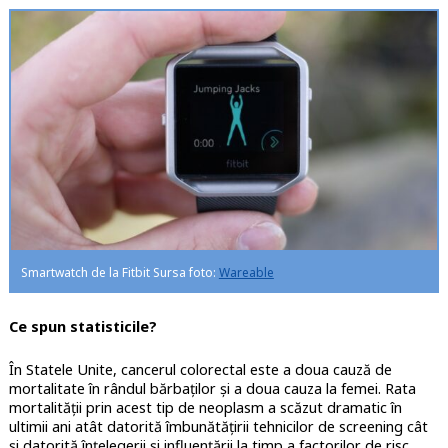
Smartwatch de la Fitbit Sursa foto:
Wareable
Ce spun statisticile?
În Statele Unite, cancerul colorectal este a doua cauză de
mortalitate în rândul bărbaților și a doua cauza la femei. Rata
mortalității prin acest tip de neoplasm a scăzut dramatic în
ultimii ani atât datorită îmbunătățirii tehnicilor de screening cât
și datorită înțelegerii și influențării la timp a factorilor de risc.