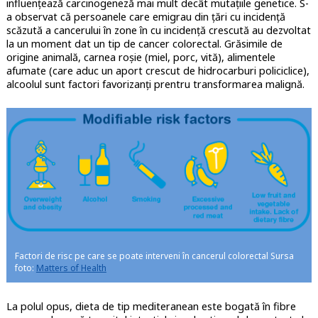
influențează carcinogeneză mai mult decât mutațiile genetice. S-
a observat că persoanele care emigrau din țări cu incidență
scăzută a cancerului în zone în cu incidență crescută au dezvoltat
la un moment dat un tip de cancer colorectal. Grăsimile de
origine animală, carnea roșie (miel, porc, vită), alimentele
afumate (care aduc un aport crescut de hidrocarburi policiclice),
alcoolul sunt factori favorizanți prentru transformarea malignă.
Factori de risc pe care se poate interveni în cancerul colorectal Sursa
foto:
Matters of Health
La polul opus, dieta de tip mediteranean este bogată în fibre