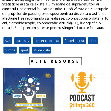
Statisticile arată că există 1,3 milioane de supraviețuitori ai
cancerului colorectal în Statele Unite. După vârsta de 50 grupele
de grupelor de pacienți predispuși pentrua dezvolta o astfel de
afecțiune li se recomandă să realizeze: colonoscopia o data la 10
ani, sigmoidoscopie, colonografie virtuală(CT), irigografie o
data la 5 ani precum și teste pentru sângerări oculte în scaun.
ACS
asco2017
cancer colorectal
factori de risc
Fitbit
nutritie
sport
stil de viata
ALTE RESURSE