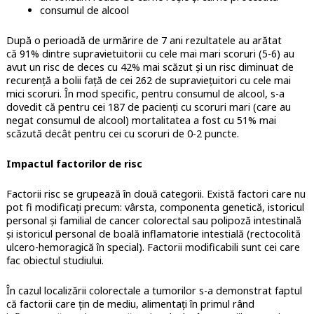
consumul de alcool
După o perioadă de urmărire de 7 ani rezultatele au arătat
că
91% dintre supravietuitorii cu cele mai mari scoruri (5-6) au
avut un risc de deces cu 42% mai scăzut și un risc diminuat de
recurență a bolii față de cei 262 de supraviețuitori cu cele mai
mici scoruri. În mod specific, pentru consumul de alcool, s-a
dovedit că pentru cei 187 de pacienți cu scoruri mari (care au
negat consumul de alcool) mortalitatea a fost cu 51% mai
scăzută decât pentru cei cu scoruri de 0-2 puncte.
Impactul factorilor de risc
Factorii risc se grupează în două categorii. Există factori care nu
pot fi modificați precum: vârsta, componenta genetică, istoricul
personal și familial de cancer colorectal sau polipoză intestinală
și istoricul personal de boală inflamatorie intestială (rectocolită
ulcero-hemoragică în special). Factorii modificabili sunt cei care
fac obiectul studiului.
În cazul localizării colorectale a tumorilor s-a demonstrat faptul
că factorii care țin de mediu, alimentați în primul rând