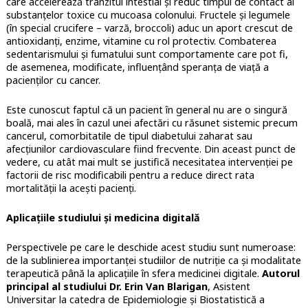
care accelerează tranzitul intestial și reduc timpul de contact al
substanțelor toxice cu mucoasa colonului. Fructele și legumele
(în special crucifere – varză, broccoli) aduc un aport crescut de
antioxidanți, enzime, vitamine cu rol protectiv. Combaterea
sedentarismului și fumatului sunt comportamente care pot fi,
de asemenea, modificate, influențând speranța de viață a
pacienților cu cancer.
Este cunoscut faptul că un pacient în general nu are o singură
boală, mai ales în cazul unei afectări cu răsunet sistemic precum
cancerul, comorbitatile de tipul diabetului zaharat sau
afecțiunilor cardiovasculare fiind frecvente. Din aceast punct de
vedere, cu atât mai mult se justifică necesitatea intervenției pe
factorii de risc modificabili pentru a reduce direct rata
mortalității la acești pacienți.
Aplicațiile studiului și medicina digitală
Perspectivele pe care le deschide acest studiu sunt numeroase:
de la sublinierea importanței studiilor de nutriție ca și modalitate
terapeutică până la aplicațiile în sfera medicinei digitale.
Autorul
principal al studiului Dr. Erin Van Blarigan
, Asistent
Universitar la catedra de Epidemiologie și Biostatistică a