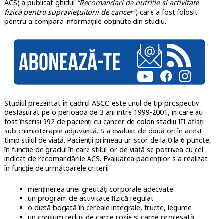
ACS) a publicat ghidul
“Recomandari de nutriție și activitate
fizică pentru supraviețuitorii de cancer”
, care a fost folosit
pentru a compara informațiile obținute din studiu.
Studiul prezentat în cadrul ASCO este unul de tip prospectiv
desfășurat pe o perioadă de 3 ani între 1999-2001, în care au
fost înscriși 992 de pacienți cu cancer de colon stadiu III aflați
sub chimioterapie adjuvantă. S-a evaluat de două ori în acest
timp stilul de viață. Pacienții primeau un scor de la 0 la 6 puncte,
în funcție de gradul în care stilul lor de viață se potrivea cu cel
indicat de recomandările ACS. Evaluarea pacienților s-a realizat
în funcție de următoarele criterii:
menținerea unei greutăți corporale adecvate
un program de activitate fizică regulat
o dietă bogată în cereale integrale, fructe, legume
un consum redus de carne roșie și carne procesată