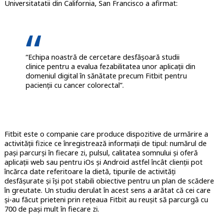
Universitatatii din California, San Francisco a afirmat:
“Echipa noastră de cercetare desfășoară studii
clinice pentru a evalua fezabilitatea unor aplicații din
domeniul digital în sănătate precum Fitbit pentru
pacienții cu cancer colorectal”.
Fitbit este o companie care produce dispozitive de urmărire a
activității fizice ce înregistrează informații de tipul: numărul de
pași parcurși în fiecare zi, pulsul, calitatea somnului și oferă
aplicații web sau pentru iOs și Android astfel încât clienții pot
încărca date referitoare la dietă, tipurile de activități
desfășurate și își pot stabili obiective pentru un plan de scădere
în greutate. Un studiu derulat în acest sens a arătat că cei care
și-au făcut prieteni prin rețeaua Fitbit au reușit să parcurgă cu
700 de pași mult în fiecare zi.