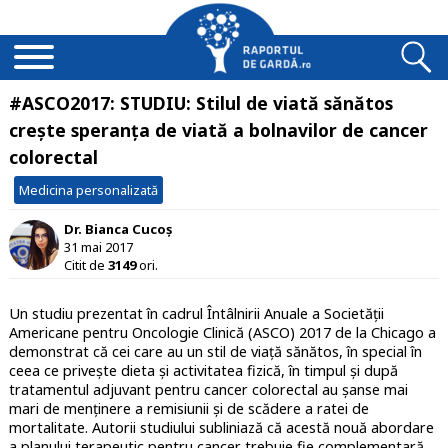
#ASCO2017: STUDIU: Stilul de viată sănătos
crește speranța de viată a bolnavilor de cancer
colorectal
Medicina personalizată
Dr. Bianca Cucoș
31 mai 2017
Citit de
3149
ori.
Un studiu prezentat în cadrul Întâlnirii Anuale a Societății
Americane pentru Oncologie Clinică (ASCO) 2017 de la Chicago a
demonstrat că cei care au un stil de viață sănătos, în special în
ceea ce privește dieta și activitatea fizică, în timpul și după
tratamentul adjuvant pentru cancer colorectal au șanse mai
mari de menținere a remisiunii și de scădere a ratei de
mortalitate. Autorii studiului subliniază că acestă nouă abordare
a planului terapeutic pentru cancer trebuie fie complementară