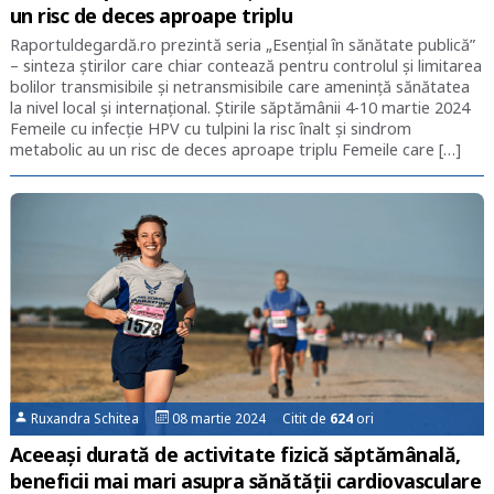
un risc de deces aproape triplu
Raportuldegardă.ro prezintă seria „Esențial în sănătate publică”
– sinteza știrilor care chiar contează pentru controlul și limitarea
bolilor transmisibile și netransmisibile care amenință sănătatea
la nivel local și internațional. Știrile săptămânii 4-10 martie 2024
Femeile cu infecție HPV cu tulpini la risc înalt și sindrom
metabolic au un risc de deces aproape triplu Femeile care […]
Ruxandra Schitea
08 martie 2024 Citit de
624
ori
Aceeași durată de activitate fizică săptămânală,
beneficii mai mari asupra sănătății cardiovasculare