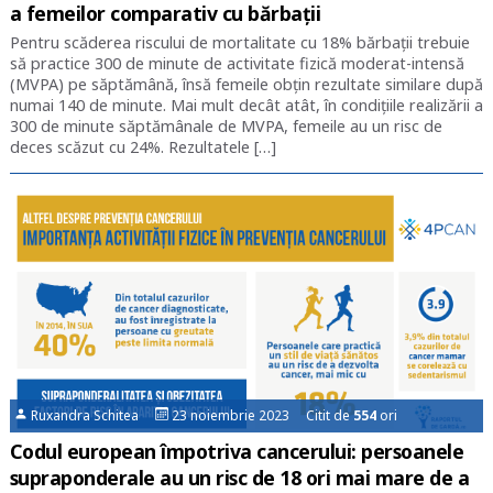
a femeilor comparativ cu bărbații
Pentru scăderea riscului de mortalitate cu 18% bărbații trebuie
să practice 300 de minute de activitate fizică moderat-intensă
(MVPA) pe săptămână, însă femeile obțin rezultate similare după
numai 140 de minute. Mai mult decât atât, în condițiile realizării a
300 de minute săptămânale de MVPA, femeile au un risc de
deces scăzut cu 24%. Rezultatele […]
Ruxandra Schitea
23 noiembrie 2023 Citit de
554
ori
Codul european împotriva cancerului: persoanele
supraponderale au un risc de 18 ori mai mare de a