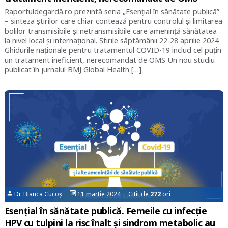
Raportuldegardă.ro prezintă seria „Esențial în sănătate publică”
– sinteza știrilor care chiar contează pentru controlul și limitarea
bolilor transmisibile și netransmisibile care amenință sănătatea
la nivel local și internațional. Știrile săptămânii 22-28 aprilie 2024
Ghidurile naționale pentru tratamentul COVID-19 includ cel puțin
un tratament ineficient, nerecomandat de OMS Un nou studiu
publicat în jurnalul BMJ Global Health […]
Dr. Bianca Cucoș
11 martie 2024 Citit de
272
ori
Esențial în sănătate publică. Femeile cu infecție
HPV cu tulpini la risc înalt și sindrom metabolic au