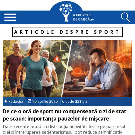
ARTICOLE DESPRE SPORT
Redacția
10 aprilie 2026 Citit de
258
ori
De ce o oră de sport nu compensează o zi de stat
pe scaun: importanța pauzelor de mișcare
Date recente arată că distribuția activității fizice pe parcursul
zilei și întreruperea sedentarismului pot reduce semnificativ