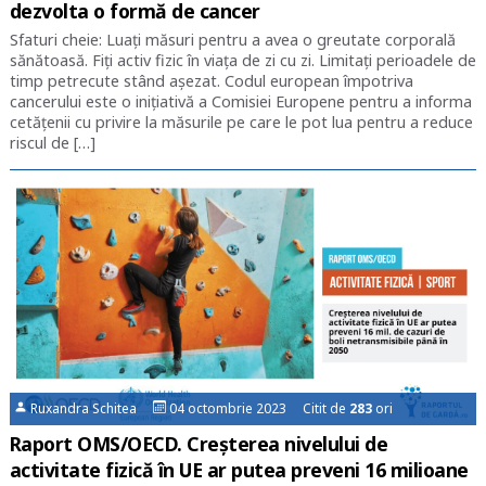
dezvolta o formă de cancer
Sfaturi cheie: Luați măsuri pentru a avea o greutate corporală
sănătoasă. Fiţi activ fizic în viața de zi cu zi. Limitați perioadele de
timp petrecute stând așezat. Codul european împotriva
cancerului este o inițiativă a Comisiei Europene pentru a informa
cetățenii cu privire la măsurile pe care le pot lua pentru a reduce
riscul de […]
Ruxandra Schitea
04 octombrie 2023 Citit de
283
ori
Raport OMS/OECD. Creșterea nivelului de
activitate fizică în UE ar putea preveni 16 milioane