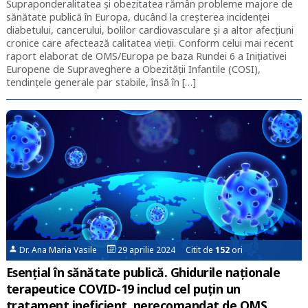
Supraponderalitatea și obezitatea rămân probleme majore de
sănătate publică în Europa, ducând la creșterea incidenței
diabetului, cancerului, bolilor cardiovasculare și a altor afecțiuni
cronice care afectează calitatea vieții. Conform celui mai recent
raport elaborat de OMS/Europa pe baza Rundei 6 a Inițiativei
Europene de Supraveghere a Obezității Infantile (COSI),
tendințele generale par stabile, însă în […]
Dr. Ana Maria Vasile
29 aprilie 2024 Citit de
152
ori
Esențial în sănătate publică. Ghidurile naționale
terapeutice COVID-19 includ cel puțin un
tratament ineficient, nerecomandat de OMS