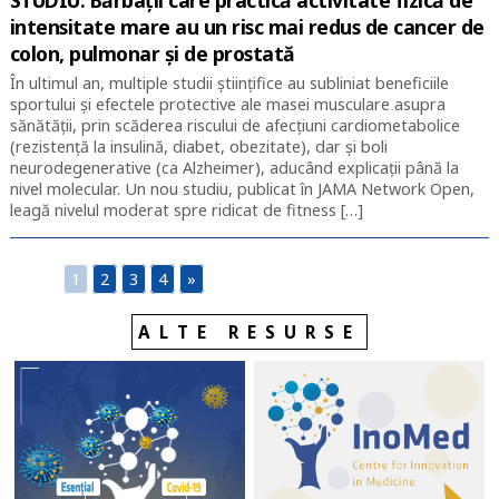
STUDIU. Bărbații care practică activitate fizică de
intensitate mare au un risc mai redus de cancer de
colon, pulmonar și de prostată
În ultimul an, multiple studii științifice au subliniat beneficiile
sportului și efectele protective ale masei musculare asupra
sănătății, prin scăderea riscului de afecțiuni cardiometabolice
(rezistență la insulină, diabet, obezitate), dar și boli
neurodegenerative (ca Alzheimer), aducând explicații până la
nivel molecular. Un nou studiu, publicat în JAMA Network Open,
leagă nivelul moderat spre ridicat de fitness […]
1
2
3
4
»
ALTE RESURSE