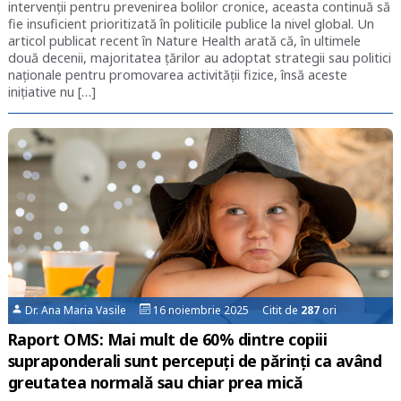
intervenții pentru prevenirea bolilor cronice, aceasta continuă să
fie insuficient prioritizată în politicile publice la nivel global. Un
articol publicat recent în Nature Health arată că, în ultimele
două decenii, majoritatea țărilor au adoptat strategii sau politici
naționale pentru promovarea activității fizice, însă aceste
inițiative nu […]
Dr. Ana Maria Vasile
16 noiembrie 2025 Citit de
287
ori
Raport OMS: Mai mult de 60% dintre copiii
supraponderali sunt percepuți de părinți ca având
greutatea normală sau chiar prea mică