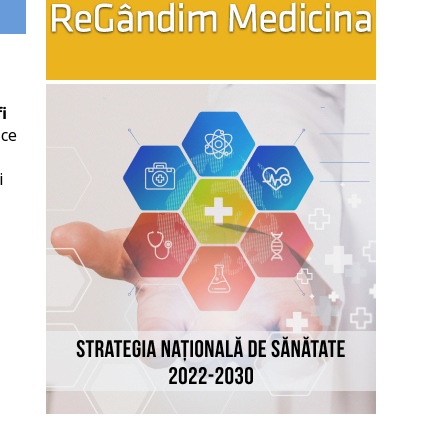
i
ice
i