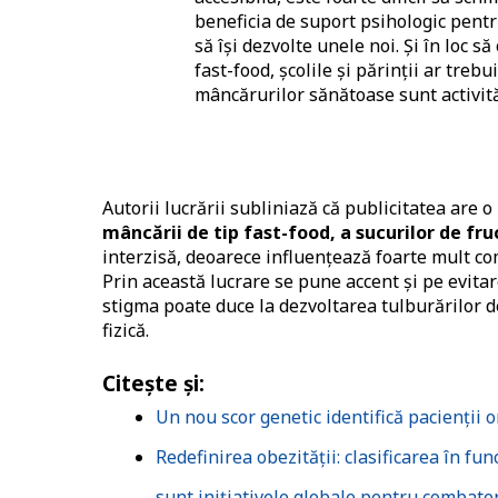
beneficia de suport psihologic pentr
să își dezvolte unele noi. Și în loc s
fast-food, școlile și părinții ar trebu
mâncărurilor sănătoase sunt activităț
Autorii lucrării subliniază că publicitatea are o 
mâncării de tip fast-food, a sucurilor de fru
interzisă, deoarece influențează foarte mult co
Prin această lucrare se pune accent și pe evita
stigma poate duce la dezvoltarea tulburărilor de
fizică.
Citește și:
Un nou scor genetic identifică pacienţii o
Redefinirea obezității: clasificarea în fu
sunt inițiativele globale pentru combate