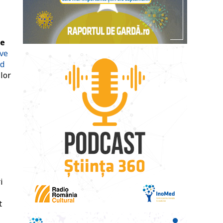
te
ive
od
lor
i
t