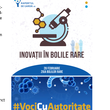
c-
d-
me
um
nct