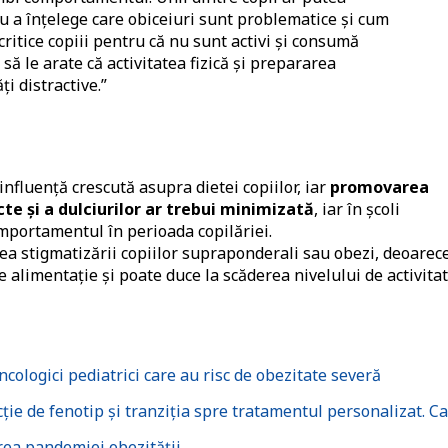
u a înțelege care obiceiuri sunt problematice și cum
ă critice copiii pentru că nu sunt activi și consumă
i să le arate că activitatea fizică și prepararea
i distractive.”
influență crescută asupra dietei copiilor, iar
promovarea
cte și a dulciurilor ar trebui minimizată
, iar în școli
mportamentul în perioada copilăriei.
rea stigmatizării copiilor supraponderali sau obezi, deoarec
 alimentație și poate duce la scăderea nivelului de activita
ncologici pediatrici care au risc de obezitate severă
ncție de fenotip și tranziția spre tratamentul personalizat. C
rea pandemiei obezității