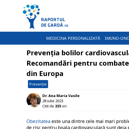
MEDICINA PERSONALIZATĂ
IMUNO-ONC
Prevenția bolilor cardiovascul
Recomandări pentru combaterea
din Europa
Prevenție
Dr. Ana Maria Vasile
28 iulie 2023
Citit de
335
ori.
Obezitatea
este una dintre cele mai mari proble
de risc pentru boala cardiovasculară sunt deja p