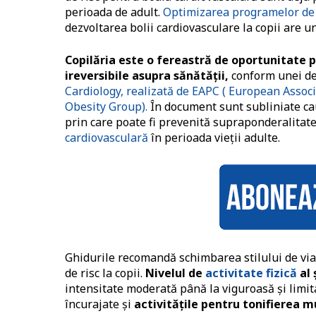
perioada de adult.
Optimizarea programelor de
dezvoltarea bolii cardiovasculare la copii are un
Copilăria este o fereastră de oportunitate
ireversibile asupra sănătății,
conform unei dec
Cardiology, realizată de EAPC ( European Assoc
Obesity Group).
În document sunt subliniate cauz
prin care poate fi prevenită supraponderalitatea
cardiovasculară
în perioada vieții adulte.
Ghidurile recomandă schimbarea stilului de viață
de risc la copii.
Nivelul de
activitate fizică
al 
intensitate moderată până la viguroasă și limit
încurajate și
activitățile pentru tonifierea 