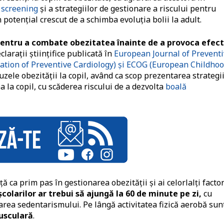
 screening
și a strategiilor de gestionare a riscului pentru
 potențial crescut de a schimba evoluția bolii la adult.
 pentru a combate obezitatea înainte de a provoca efec
larații științifice publicată în
European Journal of Prevent
iation of Preventive Cardiology) și ECOG (European Childho
ele obezității la copil, având ca scop prezentarea strategii
 la copil, cu scăderea riscului de a dezvolta
boală
 ca prim pas în gestionarea obezității și ai celorlalți factor
școlarilor ar trebui să ajungă la 60 de minute pe zi,
cu
area sedentarismului. Pe lângă activitatea fizică aerobă sun
musculară
.