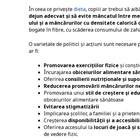
În ceea ce privește
dieta
, copiii ar trebui să ai
dejun adecvat și să evite mâncatul între mes
ului și a mâncărurilor cu densitate calorică
bogate în fibre, cu scăderea consumului de za
O varietate de politici și acțiuni sunt necesare
ar fi:
Promovarea exercițiilor fizice
și conști
Încurajarea
obiceiurilor alimentare s
Oferirea
consilierii nutriționale și sup
Reducerea promovării mâncărurilor 
Promovarea unui
stil de creștere și ed
obiceiurilor alimentare sănătoase
Evitarea stigmatizării
Implicarea școlilor, a familiei și a prieten
Creșterea
disponibilității și a accesib
Oferirea accesului la
locuri de joacă și 
de vedere fizic.