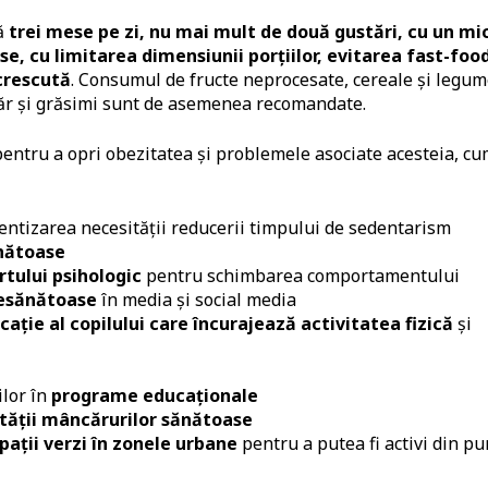
bă
trei mese pe zi, nu mai mult de două gustări, cu un mi
e, cu limitarea dimensiunii porțiilor, evitarea fast-foo
 crescută
. Consumul de fructe neprocesate, cereale și legu
hăr și grăsimi sunt de asemenea recomandate.
 pentru a opri obezitatea și problemele asociate acesteia, c
entizarea necesității reducerii timpului de sedentarism
ănătoase
ortului psihologic
pentru schimbarea comportamentului
nesănătoase
în media și social media
ucație al copilului care încurajează activitatea fizică
și
ilor în
programe educaționale
ilității mâncărurilor sănătoase
spații verzi în zonele urbane
pentru a putea fi activi din pu