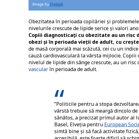
Image by
Freepik
Obezitatea în perioada copilăriei și problemele 
nivelurile crescute de lipide serice și valori an
Copiii diagnosticați cu obezitate au un risc 
obezi și în perioada vieții de adult,
cu crește
de masă corporală mai scăzută, cei cu un indice
cauză cardiovasculară la vârsta mijlocie. Copiii
nivelul de lipide din sânge crescute, au un risc
vascular
în perioada de adult.
”Politicile pentru a stopa dezvoltare
vârstă trebuie să meargă dincolo de 
sănătos, a precizat primul autor al 
Basel, Elveția pentru
European Socie
simtă bine și să facă activitate fizic
accesibilă, este foarte dificil să sc