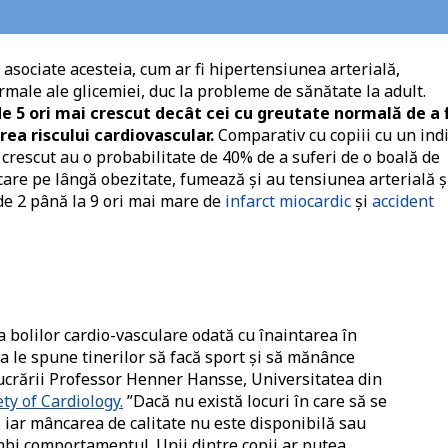
asociate acesteia, cum ar fi hipertensiunea arterială,
ormale ale glicemiei, duc la probleme de sănătate la adult.
de 5 ori mai crescut decât cei cu greutate normală de a f
rea riscului cardiovascular.
Comparativ cu copiii cu un ind
 crescut au o probabilitate de 40% de a suferi de o boală de
 care pe lângă obezitate, fumează și au tensiunea arterială ș
 de 2 până la 9 ori mai mare de
infarct miocardic
și
accident
a bolilor cardio-vasculare odată cu înaintarea în
a le spune tinerilor să facă sport și să mănânce
lucrării Professor Henner Hansse, Universitatea din
ty of Cardiology.
”Dacă nu există locuri în care să se
ă, iar mâncarea de calitate nu este disponibilă sau
himbi comportamentul. Unii dintre copii ar putea