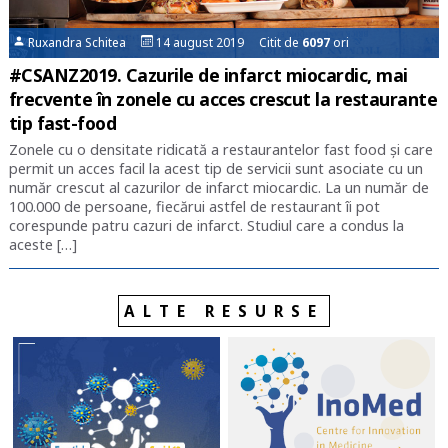
Ruxandra Schitea
14 august 2019 Citit de
6097
ori
#CSANZ2019. Cazurile de infarct miocardic, mai
frecvente în zonele cu acces crescut la restaurante
tip fast-food
Zonele cu o densitate ridicată a restaurantelor fast food și care
permit un acces facil la acest tip de servicii sunt asociate cu un
număr crescut al cazurilor de infarct miocardic. La un număr de
100.000 de persoane, fiecărui astfel de restaurant îi pot
corespunde patru cazuri de infarct. Studiul care a condus la
aceste […]
ALTE RESURSE