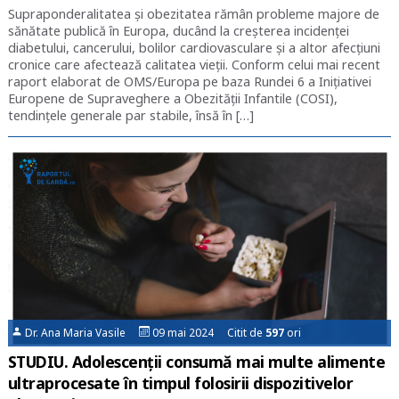
Supraponderalitatea și obezitatea rămân probleme majore de
sănătate publică în Europa, ducând la creșterea incidenței
diabetului, cancerului, bolilor cardiovasculare și a altor afecțiuni
cronice care afectează calitatea vieții. Conform celui mai recent
raport elaborat de OMS/Europa pe baza Rundei 6 a Inițiativei
Europene de Supraveghere a Obezității Infantile (COSI),
tendințele generale par stabile, însă în […]
Dr. Ana Maria Vasile
09 mai 2024 Citit de
597
ori
STUDIU. Adolescenții consumă mai multe alimente
ultraprocesate în timpul folosirii dispozitivelor