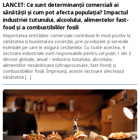
LANCET: Ce sunt determinanții comerciali ai
sănătății și cum pot afecta populația? Impactul
industriei tutunului, alcoolului, alimentelor fast-
food și a combustibililor fosili
Majoritatea entităților comerciale contribuie în mod pozitiv la
sănătatea și bunăstarea societății, prin produsele și serviciile
esențiale pe care le asigură cetățenilor. Cu toate acestea, 4
sectoare industriale sunt responsabile pentru cel puțin 1 din 3
decese globale, anual – industria tutunului, alcoolului,
alimentelor nesănătoase (ultraprocesate, fast-food) și
combustibililor fosili. Împreună, aceste sectoare afectează
sănătatea […]