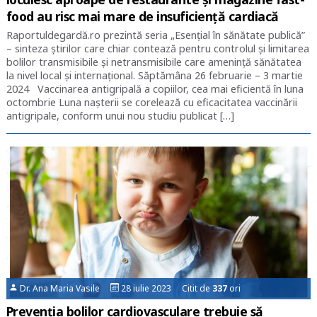
food au risc mai mare de insuficiență cardiacă
Raportuldegardă.ro prezintă seria „Esențial în sănătate publică”
– sinteza știrilor care chiar contează pentru controlul și limitarea
bolilor transmisibile și netransmisibile care amenință sănătatea
la nivel local și internațional. Săptămâna 26 februarie – 3 martie
2024 Vaccinarea antigripală a copiilor, cea mai eficientă în luna
octombrie Luna naşterii se corelează cu eficacitatea vaccinării
antigripale, conform unui nou studiu publicat […]
Dr. Ana Maria Vasile
28 iulie 2023 Citit de
337
ori
Prevenția bolilor cardiovasculare trebuie să