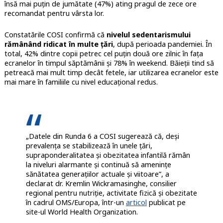
însă mai puțin de jumătate (47%) ating pragul de zece ore
recomandat pentru vârsta lor.
Constatările COSI confirmă că
nivelul sedentarismului
rămânând ridicat în multe țări
, după perioada pandemiei. În
total, 42% dintre copii petrec cel puțin două ore zilnic în fața
ecranelor în timpul săptămânii și 78% în weekend. Băieții tind să
petreacă mai mult timp decât fetele, iar utilizarea ecranelor este
mai mare în familiile cu nivel educațional redus.
„Datele din Runda 6 a COSI sugerează că, deși
prevalența se stabilizează în unele țări,
supraponderalitatea și obezitatea infantilă rămân
la niveluri alarmante și continuă să amenințe
sănătatea generațiilor actuale și viitoare”, a
declarat dr. Kremlin Wickramasinghe, consilier
regional pentru nutriție, activitate fizică și obezitate
în cadrul OMS/Europa, într-un
articol
publicat pe
site-ul World Health Organization.