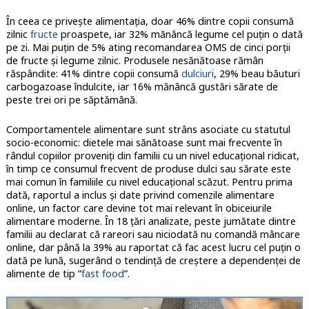
În ceea ce privește alimentația, doar 46% dintre copii consumă
zilnic
fructe
proaspete, iar 32% mănâncă legume cel puțin o dată
pe zi. Mai puțin de 5% ating recomandarea OMS de cinci porții
de fructe și legume zilnic. Produsele nesănătoase rămân
răspândite: 41% dintre copii consumă
dulciuri
, 29% beau băuturi
carbogazoase îndulcite, iar 16% mănâncă gustări sărate de
peste trei ori pe săptămână.
Comportamentele alimentare sunt strâns asociate cu statutul
socio-economic: dietele mai sănătoase sunt mai frecvente în
rândul copiilor proveniți din familii cu un nivel educațional ridicat,
în timp ce consumul frecvent de produse dulci sau sărate este
mai comun în familiile cu nivel educațional scăzut. Pentru prima
dată, raportul a inclus și date privind comenzile alimentare
online, un factor care devine tot mai relevant în obiceiurile
alimentare moderne. În 18 țări analizate, peste jumătate dintre
familii au declarat că rareori sau niciodată nu comandă mâncare
online, dar până la 39% au raportat că fac acest lucru cel puțin o
dată pe lună, sugerând o tendință de creștere a dependenței de
alimente de tip ”
fast food
”.