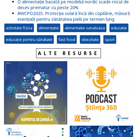
O alimentație bazată pe modelul nordic scade riscul de
deces prematur cu peste 20%
#WCPD2025. Protecția solară încă din copilărie, măsură
esențială pentru sănătatea pielii pe termen lung
activitate fizica
alimentatie
alimentatie sanatoasa
educatie
educație pentru sănătate
fast food
obezitate
sport
ALTE RESURSE