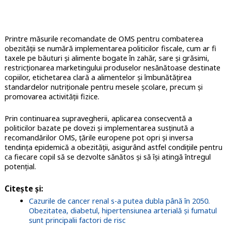
Printre măsurile recomandate de OMS pentru combaterea
obezității se numără implementarea politicilor fiscale, cum ar fi
taxele pe băuturi și alimente bogate în zahăr, sare și grăsimi,
restricționarea marketingului produselor nesănătoase destinate
copiilor, etichetarea clară a alimentelor și îmbunătățirea
standardelor nutriționale pentru mesele școlare, precum și
promovarea activității fizice.
Prin continuarea supravegherii, aplicarea consecventă a
politicilor bazate pe dovezi și implementarea susținută a
recomandărilor OMS, țările europene pot opri și inversa
tendința epidemică a obezității, asigurând astfel condițiile pentru
ca fiecare copil să se dezvolte sănătos și să își atingă întregul
potențial.
Citește și:
Cazurile de cancer renal s-a putea dubla până în 2050.
Obezitatea, diabetul, hipertensiunea arterială și fumatul
sunt principalii factori de risc