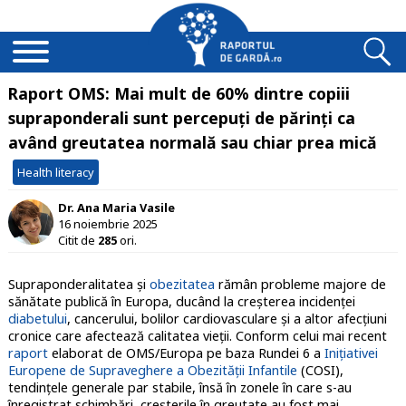
Raport OMS: Mai mult de 60% dintre copiii
supraponderali sunt percepuți de părinți ca
având greutatea normală sau chiar prea mică
Health literacy
Dr. Ana Maria Vasile
16 noiembrie 2025
Citit de
285
ori.
Supraponderalitatea și
obezitatea
rămân probleme majore de
sănătate publică în Europa, ducând la creșterea incidenței
diabetului
, cancerului, bolilor cardiovasculare și a altor afecțiuni
cronice care afectează calitatea vieții. Conform celui mai recent
raport
elaborat de OMS/Europa pe baza Rundei 6 a
Inițiativei
Europene de Supraveghere a Obezității Infantile
(COSI),
tendințele generale par stabile, însă în zonele în care s-au
înregistrat schimbări, creșterile în greutate au fost mai