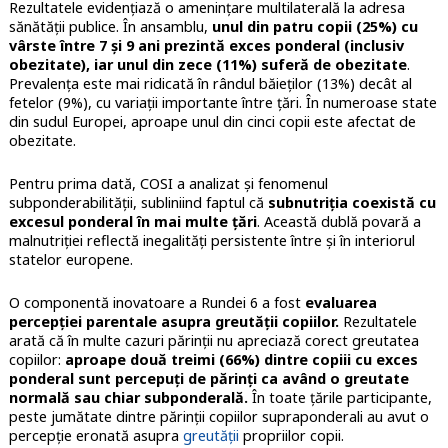
Rezultatele evidențiază o amenințare multilaterală la adresa
sănătății publice. În ansamblu,
unul din patru copii (25%) cu
vârste între 7 și 9 ani prezintă exces ponderal (inclusiv
obezitate), iar unul din zece (11%) suferă de obezitate
.
Prevalența este mai ridicată în rândul băieților (13%) decât al
fetelor (9%), cu variații importante între țări. În numeroase state
din sudul Europei, aproape unul din cinci copii este afectat de
obezitate.
Pentru prima dată, COSI a analizat și fenomenul
subponderabilității, subliniind faptul că
subnutriția coexistă cu
excesul ponderal în mai multe țări
. Această dublă povară a
malnutriției reflectă inegalități persistente între și în interiorul
statelor europene.
O componentă inovatoare a Rundei 6 a fost
evaluarea
percepției parentale asupra greutății copiilor.
Rezultatele
arată că în multe cazuri părinții nu apreciază corect greutatea
copiilor:
aproape două treimi (66%) dintre copiii cu exces
ponderal sunt percepuți de părinți ca având o greutate
normală sau chiar subponderală.
În toate țările participante,
peste jumătate dintre părinții copiilor supraponderali au avut o
percepție eronată asupra
greutății
propriilor copii.