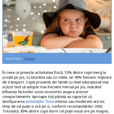
Sursa foto –
Freepik
În ceea ce privește activitatea fizică, 53% dintre copii merg la
școală pe jos, cu bicicleta sau cu rolele, iar 40% folosesc mijloace
de transport. Copiii proveniți din familii cu nivel educațional mai
scăzut tind să adopte mai frecvent mersul pe jos, indicând
influența factorilor socio-economici asupra acestor
comportamente. Aproape toți părinții au raportat că
desfășurarea
activităților fizice
intense sau moderate are loc
timp de cel puțin o oră pe zi, conform recomandărilor OMS.
Totodată, 89% dintre copii dorm cel puțin nouă ore pe noapte,