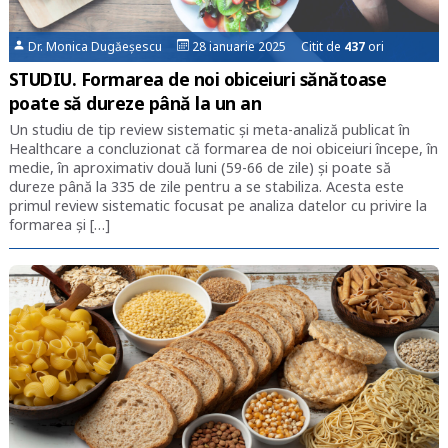
Dr. Monica Dugăeșescu
28 ianuarie 2025 Citit de
437
ori
STUDIU. Formarea de noi obiceiuri sănătoase
poate să dureze până la un an
Un studiu de tip review sistematic şi meta-analiză publicat în
Healthcare a concluzionat că formarea de noi obiceiuri începe, în
medie, în aproximativ două luni (59-66 de zile) şi poate să
dureze până la 335 de zile pentru a se stabiliza. Acesta este
primul review sistematic focusat pe analiza datelor cu privire la
formarea şi […]