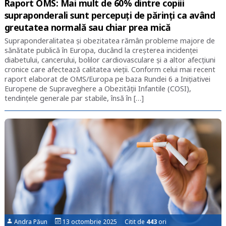
Raport OMS: Mai mult de 60% dintre copiii
supraponderali sunt percepuți de părinți ca având
greutatea normală sau chiar prea mică
Supraponderalitatea și obezitatea rămân probleme majore de
sănătate publică în Europa, ducând la creșterea incidenței
diabetului, cancerului, bolilor cardiovasculare și a altor afecțiuni
cronice care afectează calitatea vieții. Conform celui mai recent
raport elaborat de OMS/Europa pe baza Rundei 6 a Inițiativei
Europene de Supraveghere a Obezității Infantile (COSI),
tendințele generale par stabile, însă în […]
Andra Păun
13 octombrie 2025 Citit de
443
ori