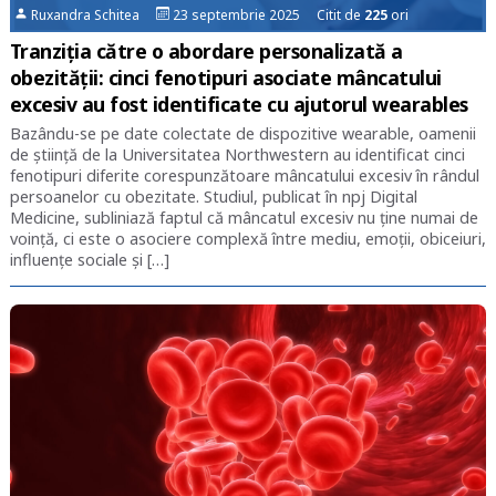
Ruxandra Schitea
23 septembrie 2025 Citit de
225
ori
Tranziția către o abordare personalizată a
obezității: cinci fenotipuri asociate mâncatului
excesiv au fost identificate cu ajutorul wearables
Bazându-se pe date colectate de dispozitive wearable, oamenii
de știință de la Universitatea Northwestern au identificat cinci
fenotipuri diferite corespunzătoare mâncatului excesiv în rândul
persoanelor cu obezitate. Studiul, publicat în npj Digital
Medicine, subliniază faptul că mâncatul excesiv nu ține numai de
voință, ci este o asociere complexă între mediu, emoții, obiceiuri,
influențe sociale și […]