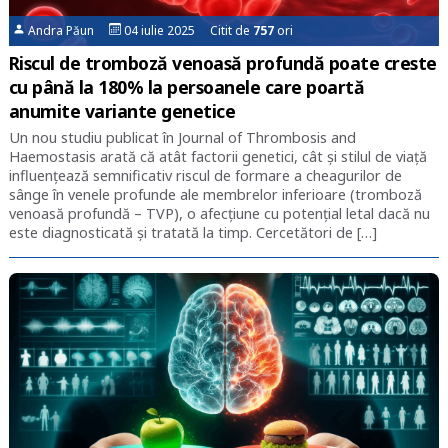
Andra Păun
04 iulie 2025 Citit de
757
ori
Riscul de tromboză venoasă profundă poate creste
cu până la 180% la persoanele care poartă
anumite variante genetice
Un nou studiu publicat în Journal of Thrombosis and
Haemostasis arată că atât factorii genetici, cât și stilul de viață
influențează semnificativ riscul de formare a cheagurilor de
sânge în venele profunde ale membrelor inferioare (tromboză
venoasă profundă – TVP), o afecțiune cu potențial letal dacă nu
este diagnosticată și tratată la timp. Cercetători de […]