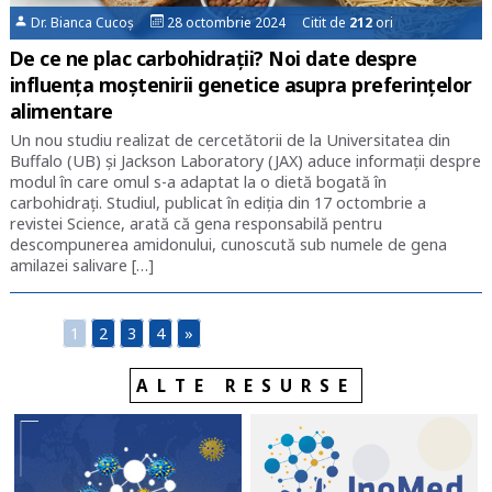
Dr. Bianca Cucoș
28 octombrie 2024 Citit de
212
ori
De ce ne plac carbohidrații? Noi date despre
influența moștenirii genetice asupra preferințelor
alimentare
Un nou studiu realizat de cercetătorii de la Universitatea din
Buffalo (UB) și Jackson Laboratory (JAX) aduce informații despre
modul în care omul s-a adaptat la o dietă bogată în
carbohidrați. Studiul, publicat în ediția din 17 octombrie a
revistei Science, arată că gena responsabilă pentru
descompunerea amidonului, cunoscută sub numele de gena
amilazei salivare […]
1
2
3
4
»
ALTE RESURSE