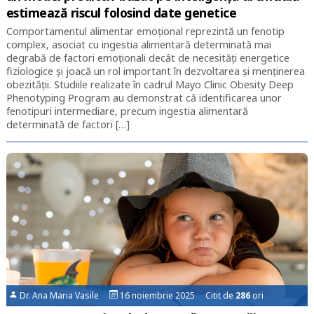
estimează riscul folosind date genetice
Comportamentul alimentar emoțional reprezintă un fenotip
complex, asociat cu ingestia alimentară determinată mai
degrabă de factori emoționali decât de necesități energetice
fiziologice și joacă un rol important în dezvoltarea și menținerea
obezității. Studiile realizate în cadrul Mayo Clinic Obesity Deep
Phenotyping Program au demonstrat că identificarea unor
fenotipuri intermediare, precum ingestia alimentară
determinată de factori […]
Dr. Ana Maria Vasile
16 noiembrie 2025 Citit de
286
ori