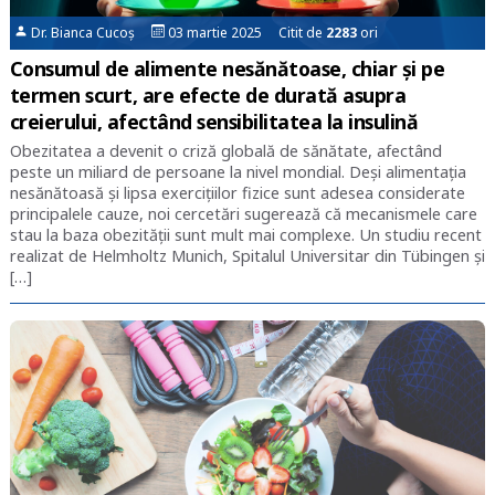
Dr. Bianca Cucoș
03 martie 2025 Citit de
2283
ori
Consumul de alimente nesănătoase, chiar și pe
termen scurt, are efecte de durată asupra
creierului, afectând sensibilitatea la insulină
Obezitatea a devenit o criză globală de sănătate, afectând
peste un miliard de persoane la nivel mondial. Deși alimentația
nesănătoasă și lipsa exercițiilor fizice sunt adesea considerate
principalele cauze, noi cercetări sugerează că mecanismele care
stau la baza obezității sunt mult mai complexe. Un studiu recent
realizat de Helmholtz Munich, Spitalul Universitar din Tübingen și
[…]