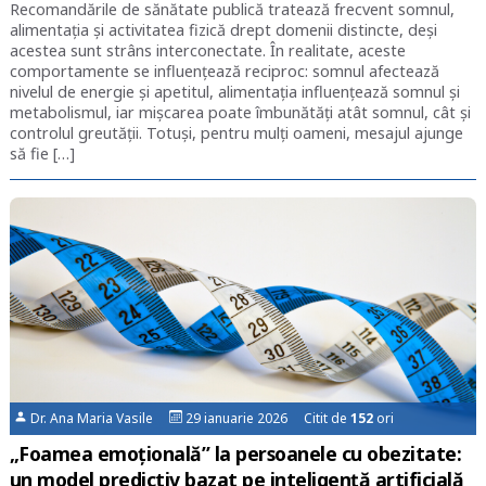
Recomandările de sănătate publică tratează frecvent somnul,
alimentația și activitatea fizică drept domenii distincte, deși
acestea sunt strâns interconectate. În realitate, aceste
comportamente se influențează reciproc: somnul afectează
nivelul de energie și apetitul, alimentația influențează somnul și
metabolismul, iar mișcarea poate îmbunătăți atât somnul, cât și
controlul greutății. Totuși, pentru mulți oameni, mesajul ajunge
să fie […]
Dr. Ana Maria Vasile
29 ianuarie 2026 Citit de
152
ori
„Foamea emoțională” la persoanele cu obezitate:
un model predictiv bazat pe inteligență artificială