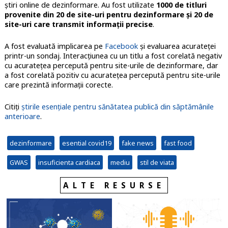
ştiri online de dezinformare. Au fost utilizate
1000 de titluri
provenite din 20 de site-uri pentru dezinformare şi 20 de
site-uri care transmit informaţii precise
.
A fost evaluată implicarea pe
Facebook
şi evaluarea acurateţei
printr-un sondaj. Interacțiunea cu un titlu a fost corelată negativ
cu acuratețea percepută pentru site-urile de dezinformare, dar
a fost corelată pozitiv cu acuratețea percepută pentru site-urile
care prezintă informaţii corecte.
Citiți
știrile esențiale pentru sănătatea publică din săptămânile
anterioare
.
dezinformare
esential covid19
fake news
fast food
GWAS
insuficienta cardiaca
mediu
stil de viata
ALTE RESURSE