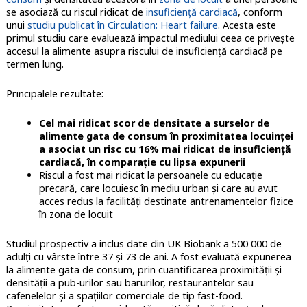
se asociază cu riscul ridicat de
insuficienţă cardiacă
, conform
unui
studiu publicat în Circulation: Heart failure
. Acesta este
primul studiu care evaluează impactul mediului ceea ce priveşte
accesul la alimente asupra riscului de insuficienţă cardiacă pe
termen lung.
Principalele rezultate:
Cel mai ridicat scor de densitate a surselor de
alimente gata de consum în proximitatea locuinţei
a asociat un risc cu 16% mai ridicat de insuficienţă
cardiacă, în comparație cu lipsa expunerii
Riscul a fost mai ridicat la persoanele cu educaţie
precară, care locuiesc în mediu urban şi care au avut
acces redus la facilităţi destinate antrenamentelor fizice
în zona de locuit
Studiul prospectiv a inclus date din UK Biobank a 500 000 de
adulţi cu vârste între 37 şi 73 de ani. A fost evaluată expunerea
la alimente gata de consum, prin cuantificarea proximităţii şi
densităţii a pub-urilor sau barurilor, restaurantelor sau
cafenelelor şi a spaţiilor comerciale de tip fast-food.