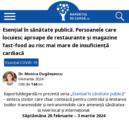
Esențial în sănătate publică. Persoanele care
locuiesc aproape de restaurante și magazine
fast-food au risc mai mare de insuficiență
cardiacă
Esențial COVID-19
Dr. Monica Dugăeșescu
04 martie 2024
Citit de
144
ori.
Raportuldegardă.ro prezintă seria „
Esențial în sănătate publică
”
– sinteza știrilor care chiar contează pentru controlul și limitarea
bolilor transmisibile și netransmisibile care amenință sănătatea
la nivel local și internațional.
Săptămâna 26 februarie – 3 martie 2024