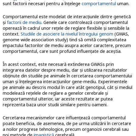
sunt factorii necesari pentru a înţelege
comportamentul
uman.
Comportamentul este modelat de interacţiunile dintre genetică
şi
factorii de mediu
. Genele care controlează comportamentul
operează în cadrul unor rețele de reglare flexibile și sensibile la
context.
Studiile de asociere la nivelul întregului genom
(GWAS,
genome wide association study) tind să omită complexitatea
impactului factorilor de mediu asupra acelor caractere, precum
comportamentul, care sunt profund influenţate de aceştia.
În acest context, este necesară extinderea GWASs prin
integrarea datelor despre mediu, dar şi utilizarea rezultatelor
obţinute din studiile pe animale în cercetarea comportamentului
uman şi înţelegerea interacţiunilor gene-mediu. Experimentele
pe animale au descris modul în care atât genotipul, cât și mediul
modelează rețelele de reglare a genelor cerebrale și
comportamentul ulterior, iar aceste rezultate ar putea
reprezenta baza unor studii similare pentru oameni.
Cercetarea mecanismelor care influenţează comportamentul
poate beneficia, de asemenea, de pe urma utilizării în cercetare
a noilor progrese tehnologice, precum organoizii cerebrali sau
noi metode de
imagistică
cerebrală.