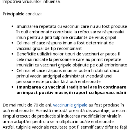
împotriva virusurilor influenza.
Principalele concluzii:
Imunizarea repetată cu vaccinuri care nu au fost produse
în ouă embrionate contribuie la refocusarea răspunsului
imun pentru a ţinti tulpinile circulante de virus gripal
Cel mai eficace răspuns imun a fost determinat de
vaccinul gripal de tip recombinant
Beneficiile utilizării noilor tipuri de vaccinuri ar putea fi
cele mai ridicate la persoanele care au primit repetate
imunizări cu vaccinuri gripale obţinute pe ouă embrionate
Cel mai eficace răspuns imun ar putea fi obţinut dacă
primul vaccin antigripal administrat vreodată unei
persoane este produs fără ouă embrionate
Imunizarea cu vaccinul tradiţional are în continuare
un impact pozitiv masiv, în raport cu lipsa vaccinării
De mai mult de 70 de ani,
vaccinurile gripale
au fost produse în
ouă embrionate. Această metodă prezintă dezavantaje, precum
timpul crescut de producţie şi inducerea modificărilor virale în
urma adaptării pentru a se multiplica în ouăle embrionate.
Astfel, tulpinile vaccinale rezultate pot fi semnificativ diferite faţă