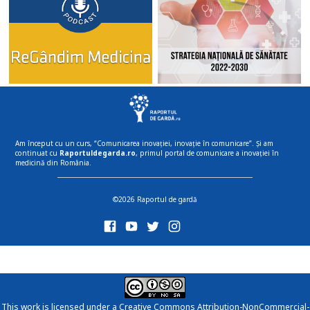
Am început cu un curs, “Comunicarea inovației, inovație în comunicare”. Și am
continuat cu
Raportuldegarda.ro
, primul portal de comunicare a inovației în
medicină din România.
©2026 Raportul de gardă
This work is licensed under a
Creative Commons Attribution-NonCommercial-