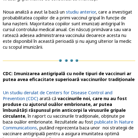
Noua analiză a avut la bază un
studiu anterior
, care a investigat
probabilitatea copiilor de a primi vaccinul gripal în funcţie de
luna naşterii. Majoritatea copiilor sunt imunizaţi antigripal în
cursul controlului medical anual. Cei născuţi primăvara sau vara
ratează adesea administrarea vaccinului deoarece acesta nu
este disponibil în această perioadă şi nu ajung ulterior la medic
cu scopul imunizării.
CDC: Imunizarea antigripală cu noile tipuri de vaccinuri ar
putea avea eficacitate superioară vaccinurilor tradiţionale
Un studiu derulat de Centers for Disease Control and
Prevention (CDC)
arată că
vaccinurile noi, care nu au fost
produse cu ajutorul ouălor embrionate, ar putea
îmbunătăţi răspunsul prin anticorpi la virusurile gripale
circulante
, în raport cu vaccinurile tradiţionale, obţinute pe
baza ouălor embrionate. Rezultatele au fost
publicate în Nature
Communications
, putând reprezenta baza unor noi strategii de
vaccinare antigripală pentru a asigura imunitatea optimă