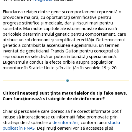
Elucidarea relației dintre gene și comportament reprezintă o
provocare majoră, cu oportunități semnificative pentru
progrese științifice și medicale, dar și riscuri mari pentru
societate. Mai multe capitole ale istoriei noastre ilustrează
pericolele determinismului genetic pentru comportament, care
atribuie un rol dominant și simplificat eredității. Determinismul
genetic a contribuit la ascensiunea eugenismului, un termen
inventat de geneticianul Francis Galton pentru conceptul că
reproducerea selectivă ar putea îmbunătăți specia umană.
Eugenismul a condus la efecte oribile asupra populațiilor
minoritare în Statele Unite și în alte țări în secolele 19 și 20.
Cititorii neatenți sunt ținta materialelor de tip fake news.
Cum funcționează strategiile de dezinformare?
Chiar şi persoanele care doresc să fie corect informate pot fi
induse să interacţioneze cu informaţii false promovate prin
strategii de răspândire a
dezinformării
, conform unui
studiu
publicat în PNAS
. Deși mulți oameni vor să acceseze şi să