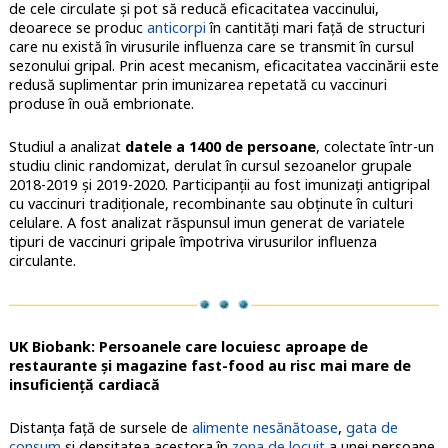
de cele circulate şi pot să reducă eficacitatea vaccinului,
deoarece se produc
anticorpi
în cantităţi mari faţă de structuri
care nu există în virusurile influenza care se transmit în cursul
sezonului gripal. Prin acest mecanism, eficacitatea vaccinării este
redusă suplimentar prin imunizarea repetată cu vaccinuri
produse în ouă embrionate.
Studiul a analizat
datele a 1400 de persoane
, colectate într-un
studiu clinic randomizat, derulat în cursul sezoanelor grupale
2018-2019 şi 2019-2020. Participanţii au fost imunizaţi antigripal
cu vaccinuri tradiţionale, recombinante sau obţinute în culturi
celulare. A fost analizat răspunsul imun generat de variatele
tipuri de vaccinuri gripale împotriva virusurilor influenza
circulante.
UK Biobank: Persoanele care locuiesc aproape de
restaurante și magazine fast-food au risc mai mare de
insuficiență cardiacă
Distanţa faţă de sursele de
alimente nesănătoase
,
gata de
consum
şi densitatea acestora în
zona de locuit
a unei persoane