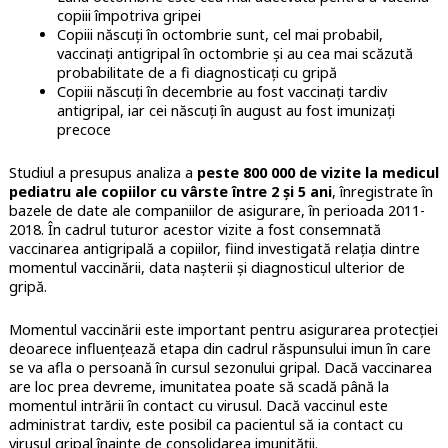
copiii împotriva gripei
Copiii născuţi în octombrie sunt, cel mai probabil,
vaccinaţi antigripal în octombrie şi au cea mai scăzută
probabilitate de a fi diagnosticaţi cu gripă
Copiii născuţi în decembrie au fost vaccinaţi tardiv
antigripal, iar cei născuţi în august au fost imunizaţi
precoce
Studiul a presupus analiza a
peste 800 000 de vizite la medicul
pediatru ale copiilor cu vârste între 2 şi 5 ani
, înregistrate în
bazele de date ale companiilor de asigurare, în perioada 2011-
2018. În cadrul tuturor acestor vizite a fost consemnată
vaccinarea antigripală a copiilor, fiind investigată relaţia dintre
momentul vaccinării, data naşterii şi diagnosticul ulterior de
gripă.
Momentul vaccinării este important pentru asigurarea protecţiei
deoarece influenţează etapa din cadrul răspunsului imun în care
se va afla o persoană în cursul sezonului gripal. Dacă vaccinarea
are loc prea devreme, imunitatea poate să scadă până la
momentul intrării în contact cu virusul. Dacă vaccinul este
administrat tardiv, este posibil ca pacientul să ia contact cu
virusul gripal înainte de consolidarea imunităţii.