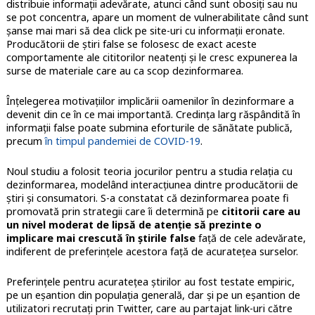
distribuie informaţii adevărate, atunci când sunt obosiți sau nu
se pot concentra, apare un moment de vulnerabilitate când sunt
șanse mai mari să dea click pe site-uri cu informații eronate.
Producătorii de știri false se folosesc de exact aceste
comportamente ale cititorilor neatenți și le cresc expunerea la
surse de materiale care au ca scop dezinformarea.
Înțelegerea motivaţiilor implicării oamenilor în dezinformare a
devenit din ce în ce mai importantă. Credința larg răspândită în
informații false poate submina eforturile de sănătate publică,
precum
în timpul pandemiei de COVID-19
.
Noul studiu a folosit teoria jocurilor pentru a studia relația cu
dezinformarea, modelând interacțiunea dintre producătorii de
știri și consumatori. S-a constatat că dezinformarea poate fi
promovată prin strategii care îi determină pe
cititorii care au
un nivel moderat de lipsă de atenţie să prezinte o
implicare mai crescută în ştirile false
faţă de cele adevărate,
indiferent de preferinţele acestora faţă de acurateţea surselor.
Preferinţele pentru acurateţea ştirilor au fost testate empiric,
pe un eşantion din populaţia generală, dar şi pe un eşantion de
utilizatori recrutaţi prin Twitter, care au partajat link-uri către