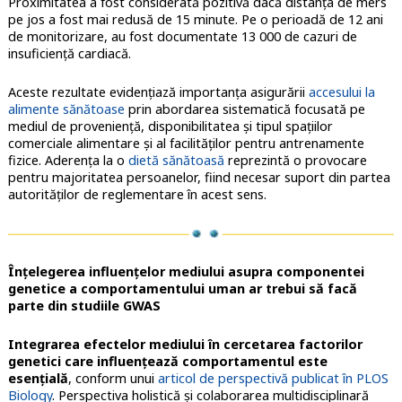
Proximitatea a fost considerată pozitivă dacă distanţa de mers
pe jos a fost mai redusă de 15 minute. Pe o perioadă de 12 ani
de monitorizare, au fost documentate 13 000 de cazuri de
insuficienţă cardiacă.
Aceste rezultate evidenţiază importanţa asigurării
accesului la
alimente sănătoase
prin abordarea sistematică focusată pe
mediul de provenienţă, disponibilitatea şi tipul spaţiilor
comerciale alimentare şi al facilităţilor pentru antrenamente
fizice. Aderenţa la o
dietă sănătoasă
reprezintă o provocare
pentru majoritatea persoanelor, fiind necesar suport din partea
autorităţilor de reglementare în acest sens.
Înţelegerea influenţelor mediului asupra componentei
genetice a comportamentului uman ar trebui să facă
parte din studiile GWAS
Integrarea efectelor mediului în cercetarea factorilor
genetici care influenţează comportamentul este
esenţială
, conform unui
articol de perspectivă publicat în PLOS
Biology
. Perspectiva holistică şi colaborarea multidisciplinară