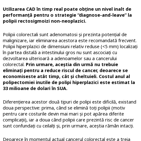
Utilizarea CAD în timp real poate obține un nivel inalt de
performanță pentru o strategie “diagnose-and-leave” la
polipii rectosigmoizi non-neoplazici.
Polipii colorectali sunt adenomatosi și prezinta potențial de
malignizare, iar eliminarea acestora este recomandată frecvent.
Polipii hiperplazici de dimensiuni relativ reduse (<5 mm) localizați
în partea distală a intestinului gros nu sunt ascociați cu
dezvoltarea ulterioară a adenoamelor sau a cancerului
colorectal.
Prin urmare, aceștia din urmă nu trebuie
eliminați pentru a reduce riscul de cancer, deoarece se
economiseste atât timp, cât și cheltuieli. Costul anul al
polipectomiei inutile de polipi hiperplazici este estimat la
33 milioane de dolari în SUA.
Diferențierea acestor două tipuri de polipi este dificilă, existand
doua perspective: prima, când se elimină toți polipii (motiv
pentru care costurile devin mai mari și pot apărea diferite
complicații), iar a doua când polipii care prezintă risc de cancer
sunt confundați cu ceilalți și, prin urmare, aceștia rămân intacți.
Deoarece în momentul actual cancerul colorectal este a treia