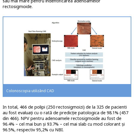
sau mai mare pentru indentificarea adenoamelor
rectosigmoide.
Colonoscopia utilizând CAD
In total, 466 de polipi (250 rectosigmoizi) de la 325 de pacienti
au fost evaluați cu o rată de predicție patologica de 98.1% (457
din 466). NPV pentru adenoamele rectosigmoide au fost de
96.4% – cel mai bun și 93.7% – cel mai slab cu mod colorant și
96.5%, respectiv 95,2% cu NBI.