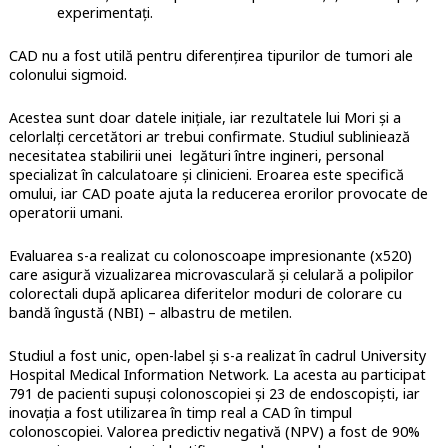
experimentați.
CAD nu a fost utilă pentru diferențirea tipurilor de tumori ale
colonului sigmoid.
Acestea sunt doar datele inițiale, iar rezultatele lui Mori și a
celorlalți cercetători ar trebui confirmate. Studiul subliniează
necesitatea stabilirii unei legături între ingineri, personal
specializat în calculatoare și clinicieni. Eroarea este specifică
omului, iar CAD poate ajuta la reducerea erorilor provocate de
operatorii umani.
Evaluarea s-a realizat cu colonoscoape impresionante (x520)
care asigură vizualizarea microvasculară și celulară a polipilor
colorectali după aplicarea diferitelor moduri de colorare cu
bandă îngustă (NBI) – albastru de metilen.
Studiul a fost unic, open-label și s-a realizat în cadrul University
Hospital Medical Information Network. La acesta au participat
791 de pacienti supuși colonoscopiei și 23 de endoscopiști, iar
inovația a fost utilizarea în timp real a CAD în timpul
colonoscopiei. Valorea predictiv negativă (NPV) a fost de 90%