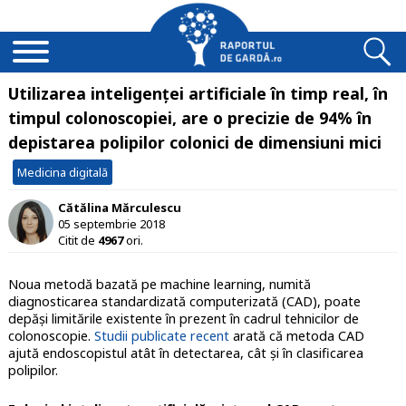
Utilizarea inteligenței artificiale în timp real, în
timpul colonoscopiei, are o precizie de 94% în
depistarea polipilor colonici de dimensiuni mici
Medicina digitală
Cătălina Mărculescu
05 septembrie 2018
Citit de
4967
ori.
Noua metodă bazată pe machine learning, numită
diagnosticarea standardizată computerizată (CAD), poate
depăși limitările existente în prezent în cadrul tehnicilor de
colonoscopie.
Studii publicate recent
arată că metoda CAD
ajută endoscopistul atât în detectarea, cât și în clasificarea
polipilor.