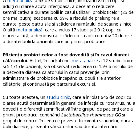
O
meta-analiză
a 63 de studii clinice, incluzând 8.014 copii și
adulți cu diaree acută infecțioasă, a decelat o reducere
semnificativă a duratei bolii în cazul utilizării probioticelor (25 de
ore mai puțin), scăderea cu 59% a riscului de prelungire a
duratei peste patru zile și scăderea numărului de scaune zilnice.
O altă
meta-analiză
, care a inclus 17 studii și 2.012 copii cu
diaree acută, a demonstrat scăderea cu aproximativ 20 de ore
a duratei bolii la pacienții care au primit probiotice.
Eficiența probioticelor a fost dovedită și în cazul diareei
călătorului.
Astfel, în cadrul unei
meta-analize
a 12 studii clinice
și 5.171 de pacienți, s-a observat reducerea cu 15% a riscului de
a dezvolta diareea călătorului în cazul prevenției prin
administrare de probiotice începând cu două zile anterior
călătoriei și continuată pe parcursul excursiei.
Cu toate acestea, un
studiu clinic
, care a înrolat 646 de copii cu
diaree acută determinată în general de infecția cu rotavirus, nu a
dovedit o diferență semnificativă între grupul de pacienți care a
primit probioticul conținând
Lactobacillus rhamnosus GG
și
grupul de control în ceea ce privește frecvența scaunelor, durata
bolii diareice, prezența vărsăturilor sau durata internării.