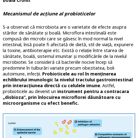
boala Crohn
.
Mecanismul de acțiune al probioticelor
S-a observat că microbiota are o varietate de efecte asupra
stărilor de sănătate și boală. Microflora intestinală este
compusă din microbi care se găsesc în mod normal la nivel
intestinal, însă poate fi afectată de dietă, stil de viață, expunere
la toxine, antibioterapie etc. Există o relație între starea de
sănătate, boală, sistemul imunitar și modificările de la nivelul
microbiotei. Se consideră că bacteriile nocive încep să
predomine în tulburări variate precum obezitatea, boli
autoimune, infecții.
Probioticele au rol în menținerea
echilibrului imunologic la nivelul tractului gastrointestinal
prin interacțiunea directă cu celulele imune
. Astfel,
probioticele au devenit un
instrument pentru a contracara
„disbioza”, prin înlocuirea microflorei dăunătoare cu
microorganisme cu efect benefic.