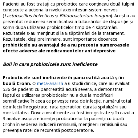
Pacienții au fost tratați cu probiotice care conțineau două tulpini
cunoscute a acționa la nivelul axei intestin-sistem nervos
(
Lactobacillus helveticus
și
Bifidobacterium longum
). Aceștia au
prezentat reducerea semnificativă a tulburărilor de dispoziție și
somn după utilizarea probioticelor timp de 4 săptămâni.
Rezultatele s-au menținut și la 8 săptămâni de la tratament.
Rezultatele, deși preliminare, sunt importante deoarece
probioticele au avantajul de a nu prezenta numeroasele
efecte adverse ale medicamentelor antidepresive
.
Boli în care probioticele sunt ineficiente
Probioticele sunt ineficiente în pancreatită acută și în
boală Crohn.
O
meta-analiză
a 6 studii clinice, care au evaluat
536 de pacienți cu pancreatită acută severă, a demonstrat
faptul că utilizarea probioticelor nu a dus la modificări
semnificative în ceea ce privește rata de infecție, numărul total
de infecții înregistrate, rata operațiilor, durata spitalizării sau
mortalitatea. Dovezi insuficiente au fost înregistrate și în cazul a
3 analize asupra eficienței probioticelor la pacienții cu boală
Crohn în vederea inducerii remisiunii, menținerii remisiunii sau
prevenția ratei de recurență postoperatorie.