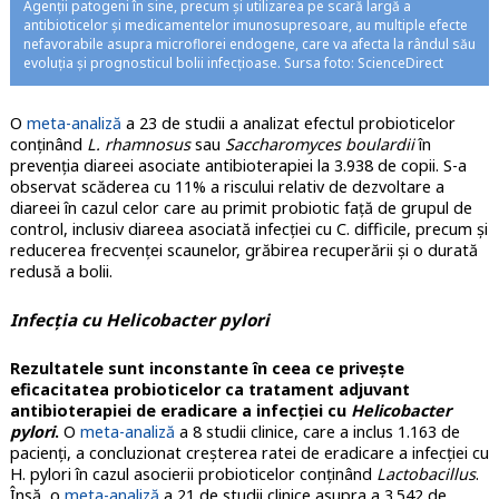
Agenții patogeni în sine, precum și utilizarea pe scară largă a
antibioticelor și medicamentelor imunosupresoare, au multiple efecte
nefavorabile asupra microflorei endogene, care va afecta la rândul său
evoluția și prognosticul bolii infecțioase. Sursa foto: ScienceDirect
O
meta-analiză
a 23 de studii a analizat efectul probioticelor
conținând
L. rhamnosus
sau
Saccharomyces boulardii
în
prevenția diareei asociate antibioterapiei la 3.938 de copii. S-a
observat scăderea cu 11% a riscului relativ de dezvoltare a
diareei în cazul celor care au primit probiotic față de grupul de
control, inclusiv diareea asociată infecției cu C. difficile, precum și
reducerea frecvenței scaunelor, grăbirea recuperării și o durată
redusă a bolii.
Infecția cu Helicobacter pylori
Rezultatele sunt inconstante în ceea ce privește
eficacitatea probioticelor ca tratament adjuvant
antibioterapiei de eradicare a infecției cu
Helicobacter
pylori
.
O
meta-analiză
a 8 studii clinice, care a inclus 1.163 de
pacienți, a concluzionat creșterea ratei de eradicare a infecției cu
H. pylori în cazul asocierii probioticelor conținând
Lactobacillus
.
Însă, o
meta-analiză
a 21 de studii clinice asupra a 3.542 de