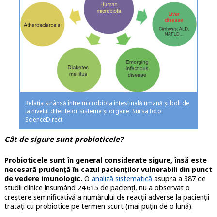
Relația strânsă între microbiota intestinală umană și boli de
la nivelul diferitelor sisteme și organe. Sursa foto:
ScienceDirect
Cât de sigure sunt probioticele?
Probioticele sunt în general considerate sigure, însă este
necesară prudență în cazul pacienților vulnerabili din punct
de vedere imunologic.
O
analiză sistematică
asupra a 387 de
studii clinice însumând 24.615 de pacienți, nu a observat o
creștere semnificativă a numărului de reacții adverse la pacienții
tratați cu probiotice pe termen scurt (mai puțin de o lună).