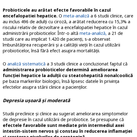
Probioticele au arătat efecte favorabile în cazul
encefalopatiei hepatice.
O
meta-analiză
a 6 studii clinice, care
au inclus 496 de adulți cu ciroză, a arătat reducerea cu 15,3% a
riscului relativ de dezvoltare a encefalopatiei hepatice în cazul
administrării probioticelor. Într-o altă
meta-analiză,
a 21 de
studii care au implicat 1.420 de pacienți, s-a observat
îmbunătățirea recuperării și a calității vieții în cazul utilizării
probioticelor, însă fără efect asupra mortalității.
O
analiză sistematică
a 3 studii clinice a concluzionat faptul că
administrarea probioticelor determină ameliorarea
funcției hepatice la adulții cu steatohepatită nonalcoolică
pe baza markerilor biologici, însă lipsesc datele în privința
efectelor asupra stării clinice a pacienților.
Depresia ușoară și moderată
Studii preclinice și clinice au sugerat ameliorarea simptomelor
de depresie în cazul utilizării de probiotice. Se presupune că
efectele favorabile sunt mediate prin intermediul axei
intestin-sistem nervos și constau în reducerea inflamației
și creșterea nivelurilor de serotonină
.