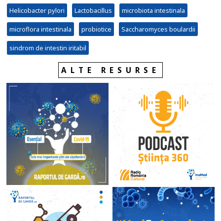
Helicobacter pylori
Lactobacillus
microbiota intestinala
microflora intestinala
probiotice
Saccharomyces boulardii
sindrom de intestin iritabil
ALTE RESURSE