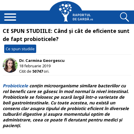
CE SPUN STUDIILE: Când și cât de eficiente sunt
de fapt probioticele?
Ce spun studiile
Dr. Carmina Georgescu
18 februarie 2019
Citit de
50747
ori.
Probioticele
conțin microorganisme similare bacteriilor cu
rol benefic care se găsesc în mod normal la nivel intestinal.
Probioticele se folosesc pe scară largă într-o varietate de
boli gastrointestinale. Cu toate acestea, nu există un
consens clar asupra tipului de probiotic eficient în diversele
tulburări digestive și asupra momentului optim de
administrare, ceea ce poate fi derutant pentru medici și
pacienți.