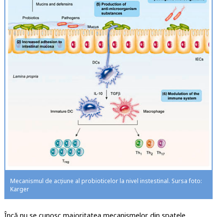
Mecanismul de acțiune al probioticelor la nivel instestinal. Sursa foto:
Karger
Încă nu se cunosc majoritatea mecanismelor din spatele