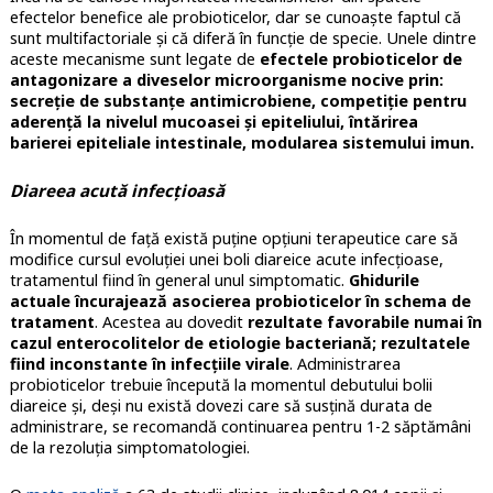
efectelor benefice ale probioticelor, dar se cunoaște faptul că
sunt multifactoriale și că diferă în funcție de specie. Unele dintre
aceste mecanisme sunt legate de
efectele probioticelor de
antagonizare a diveselor microorganisme nocive prin:
secreție de substanțe antimicrobiene, competiție pentru
aderență la nivelul mucoasei și epiteliului, întărirea
barierei epiteliale intestinale, modularea sistemului imun.
Diareea acută infecțioasă
În momentul de față există puține opțiuni terapeutice care să
modifice cursul evoluției unei boli diareice acute infecțioase,
tratamentul fiind în general unul simptomatic.
Ghidurile
actuale încurajează asocierea probioticelor în schema de
tratament
. Acestea au dovedit
rezultate favorabile numai în
cazul enterocolitelor de etiologie bacteriană; rezultatele
fiind inconstante în infecțiile virale
. Administrarea
probioticelor trebuie începută la momentul debutului bolii
diareice și, deși nu există dovezi care să susțină durata de
administrare, se recomandă continuarea pentru 1-2 săptămâni
de la rezoluția simptomatologiei.