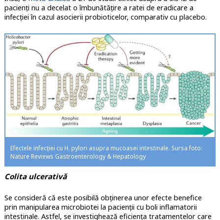
pacienți nu a decelat o îmbunătățire a ratei de eradicare a
infecției în cazul asocierii probioticelor, comparativ cu placebo.
Efectele infecției cu H. pylori asupra mucoasei intestinale. Sursa foto:
Nature Reviews Gastroenterology & Hepatology
Colita ulcerativă
Se consideră că este posibilă obținerea unor efecte benefice
prin manipularea microbiotei la pacienții cu boli inflamatorii
intestinale. Astfel, se investighează eficiența tratamentelor care