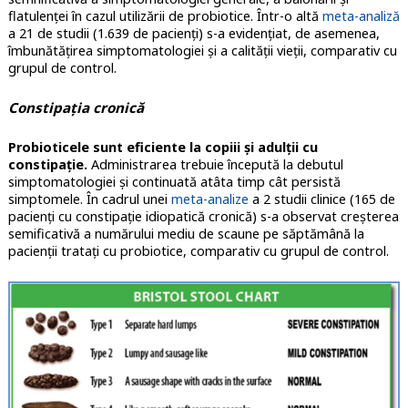
flatulenței în cazul utilizării de probiotice. Într-o altă
meta-analiză
a 21 de studii (1.639 de pacienți) s-a evidențiat, de asemenea,
îmbunătățirea simptomatologiei și a calității vieții, comparativ cu
grupul de control.
Constipația cronică
Probioticele sunt eficiente la copiii și adulții cu
constipație.
Administrarea trebuie începută la debutul
simptomatologiei și continuată atâta timp cât persistă
simptomele. În cadrul unei
meta-analize
a 2 studii clinice (165 de
pacienți cu constipație idiopatică cronică) s-a observat creșterea
semificativă a numărului mediu de scaune pe săptămână la
pacienții tratați cu probiotice, comparativ cu grupul de control.