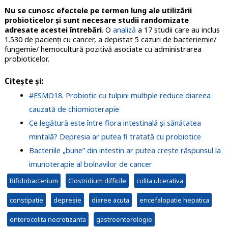
Nu se cunosc efectele pe termen lung ale utilizării
probioticelor și sunt necesare studii randomizate
adresate acestei întrebări
. O
analiză
a 17 studii care au inclus
1.530 de pacienți cu cancer, a depistat 5 cazuri de bacteriemie/
fungemie/ hemocultură pozitivă asociate cu administrarea
probioticelor.
Citește și:
#ESMO18. Probiotic cu tulpini multiple reduce diareea
cauzată de chiomioterapie
Ce legătură este între flora intestinală și sănătatea
mintală? Depresia ar putea fi tratată cu probiotice
Bacteriile „bune” din intestin ar putea crește răspunsul la
imunoterapie al bolnavilor de cancer
Bifidobacterium
Clostridium difficile
colita ulcerativa
constipatie
depresie
diaree acuta
encefalopatie hepatica
enterocolita necrotizanta
gastroenterologie