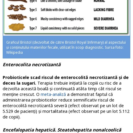
Graficul Bristol (dezvoltat de către Bristol Royal Infirmary) al aspectului
și conținutului materiilor fecale, utilizat în scop diagnostic. Sursa foto:
Wikipedia
Enterocolita necrotizantă
Probioticele scad riscul de enterocolită necrotizantă și de
deces la sugari.
Terapia trebuie inițiată la copiii cu risc de a
dezvolta această boală și continuată atâta timp cât riscul se
menține crescut. O
meta-analiză
a demonstrat faptul că
administrarea probioticelor reduce semnificativ riscul de
enterocolită necrotizantă severă (efect observat pe un lot de
5.529 de pacienți) și mortalitatea (efect observat pe un lot 5.112
de copii).
Encefalopatia hepatică. Steatohepatita nonalcoolică