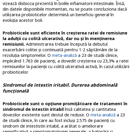
vizează disbioza prezentă în bolile inflamatorii intestinale. Însă,
din datele disponibile momentan, nu se poate concluziona dacă
utilizarea probioticelor determină un beneficiu general în
evoluția acestor boli.
Probioticele sunt eficiente în creșterea ratei de remisiune
la adulții cu colită ulcerativă, dar nu și în menținerea
remisiunii.
Administrarea trebuie începută la debutul
exacerbării colitei și continuată pentru 1-2 săptămâni de la
rezoluția simptomelor. O
meta-analiză
a 23 de studii clinice,
implicând 1.763 de pacienți, a dovedit creșterea cu 23,3% a ratei
remisiunilor la pacienții cu colită ulcerativă activă, în cazul utilizării
probioticelor.
Sindromul de intestin iritabil. Durerea abdominală
funcțională
Probioticele sunt o opțiune promițătoare de tratament în
sindromul de intestin iritabil
însă calitatea și cantitatea
dovezilor existente sunt destul de reduse. O
meta-analiză
a 23
de studii clinice, în care au fost incluși 2.575 de pacienți cu
sindrom de intestistin iritabil, a arătat o ameliorare
semnificativă a simptomatologiei generale, a balonării și