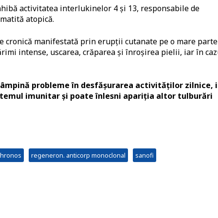
ibă activitatea interlukinelor 4 și 13, responsabile de
matită atopică.
e cronică manifestată prin erupții cutanate pe o mare parte
imi intense, uscarea, crăparea și înroșirea pielii, iar în caz
âmpină probleme în desfășurarea activităților zilnice, i
temul imunitar și poate înlesni apariția altor tulburări
 chronos
regeneron. anticorp monoclonal
sanofi