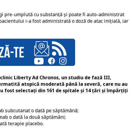
i pre-umplută cu substanță și poate fi auto-administrat
cientului i-a fost administrată o doză de atac inițială, iar
linic Liberty Ad Chronos, un studiu de fază III,
 dermatită atopică moderată până la severă, care nu au
fost selectați din 161 de spitale și 14 țări și împărțiți
ab subcutanat o dată pe săptămână;
mab o dată la două săptămâni;
rată terapie placebo.