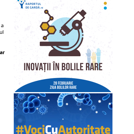
 a
ul
ar