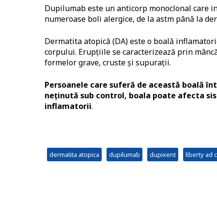
Dupilumab este un anticorp monoclonal care inh
numeroase boli alergice, de la astm până la der
Dermatita atopică (DA) este o boală inflamatori
corpului. Erupțiile se caracterizează prin mâncăr
formelor grave, cruste și supurații.
Persoanele care suferă de această boală înt
neținută sub control, boala poate afecta sis
inflamatorii
.
dermatita atopica
dupilumab
dupixent
liberty ad