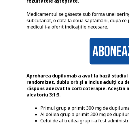
rezultatele așteptate.
Medicamentul se găsește sub forma unei sering
subcutanat, o dată la două săptămâni, după ce pa
medicul i-a oferit indicațiile necesare.
Aprobarea dupilumab a avut la bază studiul c
randomizat, dublu orb și a inclus adulți cu
răspuns adecvat la corticoterapie. Aceștia au 
aleatoriu 3:1:3.
Primul grup a primit 300 mg de dupilum
Al doilea grup a primit 300 mg de dupilu
Celui de al treilea grup i-a fost administ