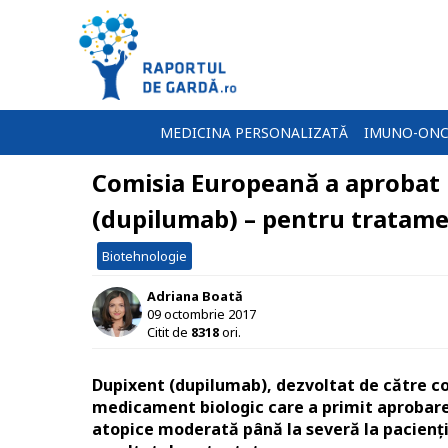
MEDICINA PERSONALIZATĂ
IMUNO-ONC
Comisia Europeană a aprobat 
(dupilumab) – pentru tratame
Biotehnologie
Adriana Boată
09 octombrie 2017
Citit de
8318
ori.
Dupixent (dupilumab), dezvoltat de către c
medicament biologic care a primit aprobar
atopice moderată până la severă la pacienții