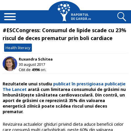
#ESCCongress: Consumul de lipide scade cu 23%
riscul de deces prematur prin boli cardiace
Health literacy
Ruxandra Schitea
30 august 2017
Citit de
4996
ori.
Rezultatele unui studiu
publicat în prestigioasa publicație
The Lancet
arată cum limitarea consumului de grăsimi nu
îmbunătățește sănătatea cardiovasculară. Din contră, un
aport de grăsimi ce reprezintă 35% din valoarea
energetică zilnică poate scădea riscul unui deces
prematur.
Revizuirea actualelor ghiduri privind dieta aduce beneficii celor
care consumă mulți carbohidrați, peste 60% din valoarea