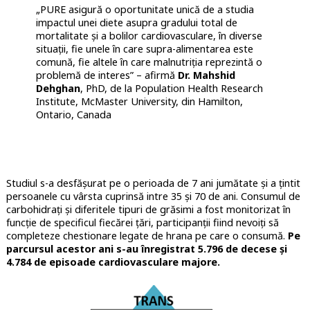
„PURE asigură o oportunitate unică de a studia
impactul unei diete asupra gradului total de
mortalitate și a bolilor cardiovasculare, în diverse
situații, fie unele în care supra-alimentarea este
comună, fie altele în care malnutriția reprezintă o
problemă de interes” – afirmă
Dr. Mahshid
Dehghan
, PhD, de la Population Health Research
Institute, McMaster University, din Hamilton,
Ontario, Canada
Studiul s-a desfășurat pe o perioada de 7 ani jumătate și a țintit
persoanele cu vârsta cuprinsă intre 35 și 70 de ani. Consumul de
carbohidrați și diferitele tipuri de grăsimi a fost monitorizat în
funcție de specificul fiecărei țări, participanții fiind nevoiți să
completeze chestionare legate de hrana pe care o consumă.
Pe
parcursul acestor ani s-au înregistrat 5.796 de decese și
4.784 de episoade cardiovasculare majore.