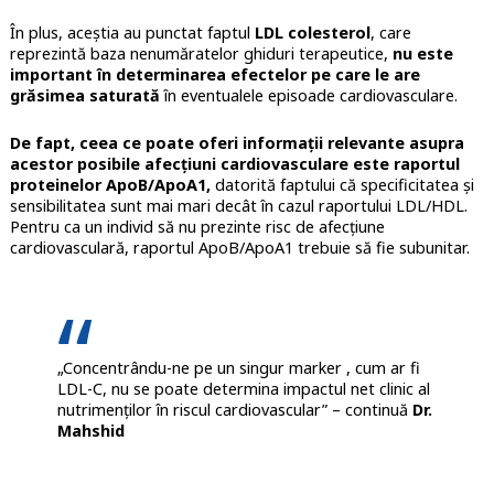
În plus, aceștia au punctat faptul
LDL colesterol
, care
reprezintă baza nenumăratelor ghiduri terapeutice,
nu este
important în determinarea efectelor pe care le are
grăsimea saturată
în eventualele episoade cardiovasculare.
De fapt, ceea ce poate oferi informații relevante asupra
acestor posibile afecțiuni cardiovasculare este raportul
proteinelor ApoB/ApoA1,
datorită faptului că specificitatea și
sensibilitatea sunt mai mari decât în cazul raportului LDL/HDL.
Pentru ca un individ să nu prezinte risc de afecțiune
cardiovasculară, raportul ApoB/ApoA1 trebuie să fie subunitar.
„Concentrându-ne pe un singur marker , cum ar fi
LDL-C, nu se poate determina impactul net clinic al
nutrimenților în riscul cardiovascular” – continuă
Dr.
Mahshid