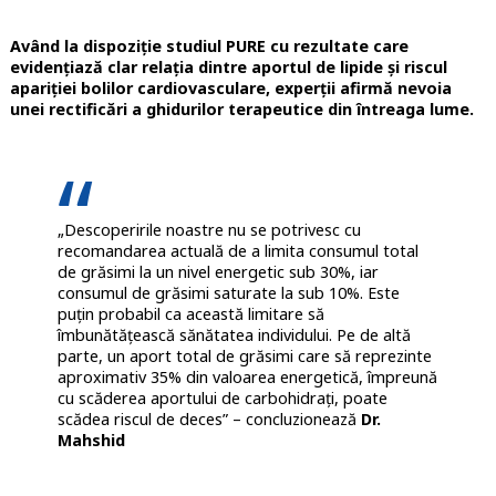
Având la dispoziție studiul PURE cu rezultate care
evidențiază clar relația dintre aportul de lipide și riscul
apariției bolilor cardiovasculare, experții afirmă nevoia
unei rectificări a ghidurilor terapeutice din întreaga lume.
„Descoperirile noastre nu se potrivesc cu
recomandarea actuală de a limita consumul total
de grăsimi la un nivel energetic sub 30%, iar
consumul de grăsimi saturate la sub 10%. Este
puțin probabil ca această limitare să
îmbunătățească sănătatea individului. Pe de altă
parte, un aport total de grăsimi care să reprezinte
aproximativ 35% din valoarea energetică, împreună
cu scăderea aportului de carbohidrați, poate
scădea riscul de deces” – concluzionează
Dr.
Mahshid