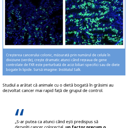
Creșterea cancerului colonic, măsurată prin numărul de celule în
diviziune (verde), crește dramatic atunci când rețeaua de gene
controlate de FXR este perturbată de acizi biliari specifici sau de diete
bogate în lipide. Sursă imagine: Institutul Salk.
Studiul a arătat că animale cu o dietă bogată în grăsimi au
dezvoltat cancer mai rapid față de grupul de control.
„S-ar putea ca atunci când ești predispus să
dezvolți cancer colorectal,
un factor precum o