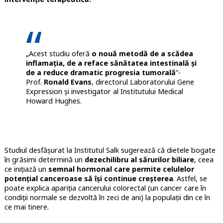
„Acest studiu oferă
o nouă metodă de a scădea
inflamația, de a reface sănătatea intestinală și
de a reduce dramatic progresia tumorală
”-
Prof.
Ronald Evans
, directorul Laboratorului Gene
Expression și investigator al Institutului Medical
Howard Hughes.
Studiul desfășurat la Institutul Salk sugerează că dietele bogate
în grăsimi determină un
dezechilibru al sărurilor biliare
, ceea
ce inițiază un
semnal hormonal care permite celulelor
potențial canceroase să își continue creșterea
. Astfel, se
poate explica apariția cancerului colorectal (un cancer care în
condiții normale se dezvoltă în zeci de ani) la populații din ce în
ce mai tinere.