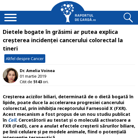
Dietele bogate în grăsimi ar putea explica
creșterea incidenței cancerului colorectal la
tineri
Altfel despre Cancer
Dr. Amelia Voinea
01 martie 2019
Citit de
5143
ori.
Creșterea acizilor biliari, determinată de o dietă bogată în
lipide, poate duce la accelerarea progresiei cancerului
colorectal, prin inhibiția receptorului Farnesoid X (FXR).
Acest mecanism a fost propus de un nou studiu publicat
în
Cell
.
Cercetătorii au testat și o moleculă activatoare a
FXR (FexD), care a anulat efectele creșterii sărurilor biliare,
pe linii celulare și pe modele animale, fiind o potențială
intervenție terapeutică.