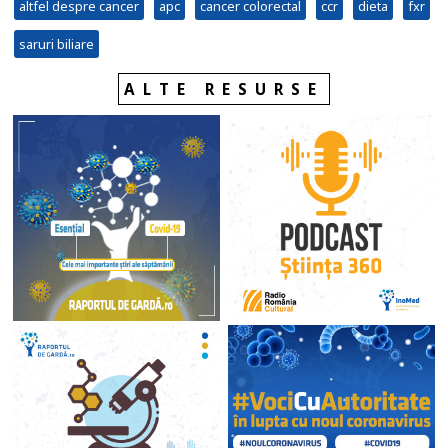
altfel despre cancer
apc
cancer colorectal
ccr
dieta
fxr
saruri biliare
ALTE RESURSE