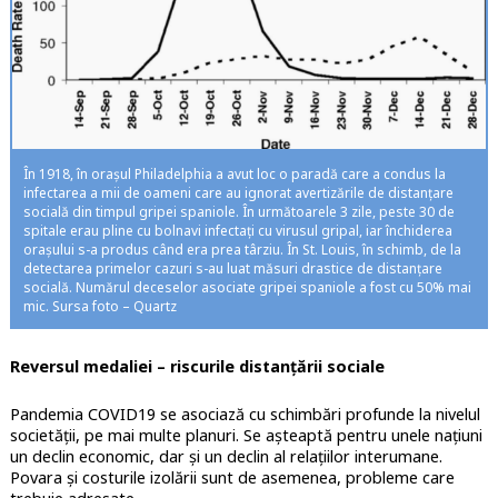
În 1918, în orașul Philadelphia a avut loc o paradă care a condus la
infectarea a mii de oameni care au ignorat avertizările de distanțare
socială din timpul gripei spaniole. În următoarele 3 zile, peste 30 de
spitale erau pline cu bolnavi infectați cu virusul gripal, iar închiderea
orașului s-a produs când era prea târziu. În St. Louis, în schimb, de la
detectarea primelor cazuri s-au luat măsuri drastice de distanțare
socială. Numărul deceselor asociate gripei spaniole a fost cu 50% mai
mic. Sursa foto – Quartz
Reversul medaliei – riscurile distanțării sociale
Pandemia COVID19 se asociază cu schimbări profunde la nivelul
societății, pe mai multe planuri. Se așteaptă pentru unele națiuni
un declin economic, dar și un declin al relațiilor interumane.
Povara și costurile izolării sunt de asemenea, probleme care