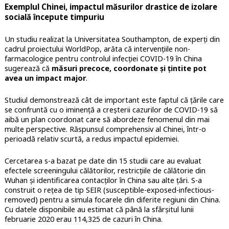
Exemplul Chinei, impactul măsurilor drastice de izolare
socială începute timpuriu
Un studiu realizat la Universitatea Southampton, de experți din
cadrul proiectului WorldPop, arăta că intervențiile non-
farmacologice pentru controlul infecției COVID-19 în China
sugerează că
măsuri precoce, coordonate și țintite pot
avea un impact major
.
Studiul demonstrează cât de important este faptul că țările care
se confruntă cu o iminență a creșterii cazurilor de COVID-19 să
aibă un plan coordonat care să abordeze fenomenul din mai
multe perspective. Răspunsul comprehensiv al Chinei, într-o
perioadă relativ scurtă, a redus impactul epidemiei.
Cercetarea s-a bazat pe date din 15 studii care au evaluat
efectele screeningului călătorilor, restricțiile de călătorie din
Wuhan și identificarea contacților în China sau alte țări. S-a
construit o rețea de tip SEIR (susceptible-exposed-infectious-
removed) pentru a simula focarele din diferite regiuni din China.
Cu datele disponibile au estimat că până la sfârșitul lunii
februarie 2020 erau 114,325 de cazuri în China.