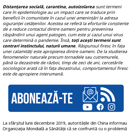
Distanțarea socială, carantina, autoizolarea
sunt termeni
care în epidemiologie au un impact care se traduce prin
beneficii în comunitate în cazul unei amenințări la adresa
siguranței cetățenilor. Acestea se referă la eforturile conștiente
de a reduce contactul dintre oameni pentru prevenirea
răspândirii unui agent patogen, cum este și cazul unui virus
care determină o pandemie.
Însă,
toți acești termeni sunt
contrari instinctului, naturii umane
. Răspunsul firesc în fața
unei calamități este apropierea dintre oameni. De la studierea
fenomenelor naturale precum tornadele sau cutremurele,
până la dezastrele de război, timp de zeci de ani, cercetările
sociologice arată că în fața dezastrului, comportamentul firesc
este de apropiere interumană.
La sfârșitul lunii decembrie 2019, autoritățile din China informau
Organizația Mondială a Sănătății că se confruntă cu o problemă