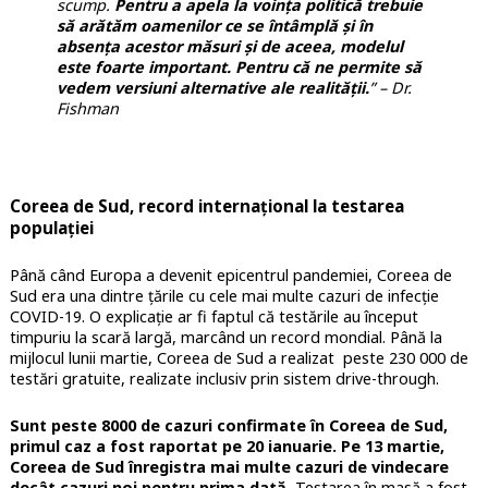
scump.
Pentru a apela la voința politică trebuie
să arătăm oamenilor ce se întâmplă și în
absența acestor măsuri și de aceea, modelul
este foarte important. Pentru că ne permite să
vedem versiuni alternative ale realității.
” – Dr.
Fishman
Coreea de Sud, record internațional la testarea
populației
Până când Europa a devenit epicentrul pandemiei, Coreea de
Sud era una dintre țările cu cele mai multe cazuri de infecție
COVID-19. O explicație ar fi faptul că testările au început
timpuriu la scară largă, marcând un record mondial. Până la
mijlocul lunii martie, Coreea de Sud a realizat peste 230 000 de
testări gratuite, realizate inclusiv prin sistem drive-through.
Sunt peste 8000 de cazuri confirmate în Coreea de Sud,
primul caz a fost raportat pe 20 ianuarie. Pe 13 martie,
Coreea de Sud înregistra mai multe cazuri de vindecare
decât cazuri noi pentru prima dată.
Testarea în masă a fost