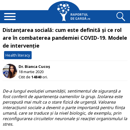
Distanțarea socială: cum este definită și ce rol
are în combaterea pandemiei COVID-19. Modele
de intervenție
Health literacy
Dr. Bianca Cucoș
18 martie 2020
Citit de
14840
ori.
De-a lungul evoluției umanității, sentimentul de siguranță a
fost conferit de apartenența oamenilor la grup. Izolarea este
percepută mai mult ca o stare fizică de urgență. Valoarea
interacțiunii sociale a devenit o parte importantă pentru ființa
umană, care se traduce și la nivel biologic, de exemplu, prin
reconfigurarea circuitelor neuronale și reacției organismului la
stres.