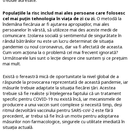
trebuie adresate.
Populațiile la risc includ mai ales persoane care folosesc
cel mai puțin tehnologia în viața de zi cu zi.
O metodă la
îndemâna fiecăruia ar fi ajutarea apropiaților, mai ales
persoanelor în vârstă, să utilizeze mai des aceste medii de
comunicare. Izolarea socială și sentimentul de singurătate în
rândul bătrânilor nu este un lucru determinat de situația
pandemiei cu noul coronavirus, dar va fi afectată de aceasta.
Cum vom acționa la o problemă cel mai frecvent ignorată?
Următoarele luni sunt o lecție despre cine suntem și ce prețuim
mai mult.
Există o fereastră mică de oportunitate la nivel global de a
răspunde la provocarea reprezentată de această pandemie, iar
măsurile trebuie adaptate la situația fiecărei țări. Acestea
trebuie să fie realiste și înțelegerea faptului că un tratament
specific pentru COVID-19 nu există încă, iar mecanismele de
producere a unui vaccin sunt complexe și necesită timp, deși
ritmul dezvoltării vaccinului pentru SARS-coV-2 este fără
precedent, ar trebui să fie încă un motiv pentru adoptarea
măsurilor non-farmacologice, singurele cu utilitate imediată în
situația actuală.