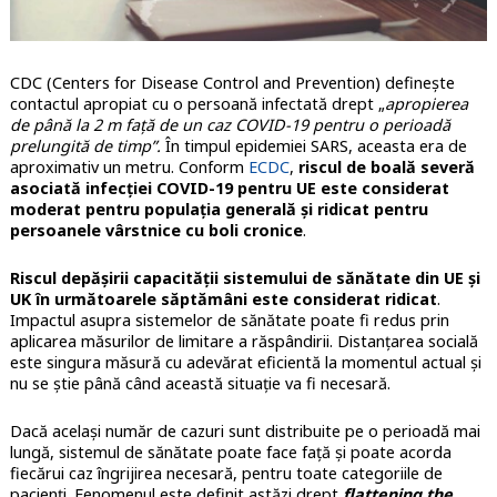
CDC (Centers for Disease Control and Prevention) definește
contactul apropiat cu o persoană infectată drept „
apropierea
de până la 2 m față de un caz COVID-19 pentru o perioadă
prelungită de timp”.
În timpul epidemiei SARS, aceasta era de
aproximativ un metru. Conform
ECDC
,
riscul de boală severă
asociată infecției COVID-19 pentru UE este considerat
moderat pentru populația generală și ridicat pentru
persoanele vârstnice cu boli cronice
.
Riscul depășirii capacității sistemului de sănătate din UE și
UK în următoarele săptămâni este considerat ridicat
.
Impactul asupra sistemelor de sănătate poate fi redus prin
aplicarea măsurilor de limitare a răspândirii. Distanțarea socială
este singura măsură cu adevărat eficientă la momentul actual și
nu se știe până când această situație va fi necesară.
Dacă același număr de cazuri sunt distribuite pe o perioadă mai
lungă, sistemul de sănătate poate face față și poate acorda
fiecărui caz îngrijirea necesară, pentru toate categoriile de
pacienți. Fenomenul este definit astăzi drept
flattening the