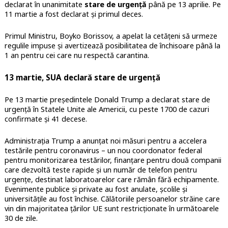
declarat în unanimitate
stare de urgență
până pe 13 aprilie. Pe
11 martie a fost declarat și primul deces.
Primul Ministru, Boyko Borissov, a apelat la cetățeni să urmeze
regulile impuse și avertizează posibilitatea de închisoare până la
1 an pentru cei care nu respectă carantina.
13 martie, SUA declară stare de urgență
Pe 13 martie președintele Donald Trump a declarat stare de
urgență în Statele Unite ale Americii, cu peste 1700 de cazuri
confirmate și 41 decese.
Administrația Trump a anunțat noi măsuri pentru a accelera
testările pentru coronavirus – un nou coordonator federal
pentru monitorizarea testărilor, finanțare pentru două companii
care dezvoltă teste rapide și un număr de telefon pentru
urgențe, destinat laboratoarelor care rămân fără echipamente.
Evenimente publice și private au fost anulate, școlile și
universitățile au fost închise. Călătoriile persoanelor străine care
vin din majoritatea țărilor UE sunt restricționate în următoarele
30 de zile.