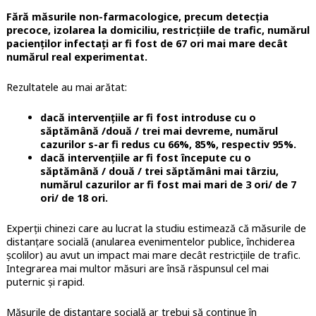
Fără măsurile non-farmacologice, precum detecția
precoce, izolarea la domiciliu, restricțiile de trafic, numărul
pacienților infectați ar fi fost de 67 ori mai mare decât
numărul real experimentat.
Rezultatele au mai arătat:
dacă intervențiile ar fi fost introduse cu o
săptămână /două / trei mai devreme, numărul
cazurilor s-ar fi redus cu 66%, 85%, respectiv 95%.
dacă intervențiile ar fi fost începute cu o
săptămână / două / trei săptămâni mai târziu,
numărul cazurilor ar fi fost mai mari de 3 ori/ de 7
ori/ de 18 ori.
Experții chinezi care au lucrat la studiu estimează că măsurile de
distanțare socială (anularea evenimentelor publice, închiderea
școlilor) au avut un impact mai mare decât restricțiile de trafic.
Integrarea mai multor măsuri are însă răspunsul cel mai
puternic și rapid.
Măsurile de distanțare socială ar trebui să continue în