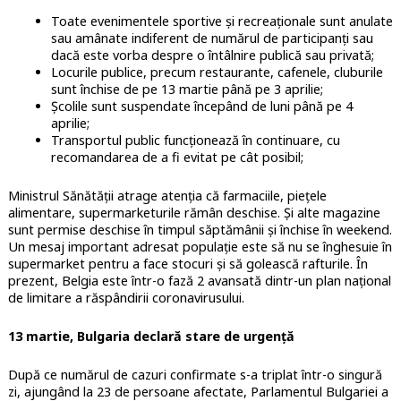
Toate evenimentele sportive și recreaționale sunt anulate
sau amânate indiferent de numărul de participanți sau
dacă este vorba despre o întâlnire publică sau privată;
Locurile publice, precum restaurante, cafenele, cluburile
sunt închise de pe 13 martie până pe 3 aprilie;
Școlile sunt suspendate începând de luni până pe 4
aprilie;
Transportul public funcționează în continuare, cu
recomandarea de a fi evitat pe cât posibil;
Ministrul Sănătății atrage atenția că farmaciile, piețele
alimentare, supermarketurile rămân deschise. Și alte magazine
sunt permise deschise în timpul săptămânii și închise în weekend.
Un mesaj important adresat populație este să nu se înghesuie în
supermarket pentru a face stocuri și să golească rafturile. În
prezent, Belgia este într-o fază 2 avansată dintr-un plan național
de limitare a răspândirii coronavirusului.
13 martie, Bulgaria declară stare de urgență
După ce numărul de cazuri confirmate s-a triplat într-o singură
zi, ajungând la 23 de persoane afectate, Parlamentul Bulgariei a