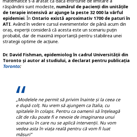
matematice s-a arătat că dacă eforturile de limitare a
răspândirii sunt modeste,
numărul de pacienți din unitățile
de terapie intensivă ar ajunge la peste 32 000 la vârful
epidemiei
. În
Ontario există aproximativ 1700 de paturi în
ATI
. Având în vedere cursul evenimentelor de până acum din
oraș, experții consideră că acesta este un scenariu puțin
probabil, dar de maximă importanță pentru stabilirea unei
strategii optime de acțiune.
Dr. David Fishman, epidemiolog în cadrul Universității din
Toronto și autor al studiului, a declarat pentru publicația
Toronto
:
„Modelele ne permit să privim înainte și la ceea ce
e după colț. Nu vrem să ajungem ca Italia, cu
spitalele în colaps. Pentru ca oamenii să înțeleagă
cât de rău poate fi e nevoie de imaginarea unui
scenariu în care nu se aplică intervenții. Nu vom
vedea asta în viața reală pentru că vom fi luat
măsuri”