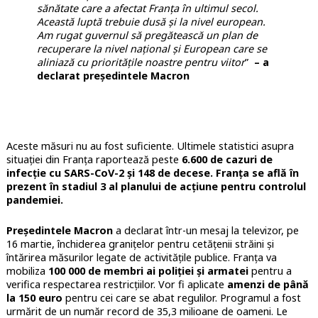
sănătate care a afectat Franța în ultimul secol.
Această luptă trebuie dusă și la nivel european.
Am rugat guvernul să pregătească un plan de
recuperare la nivel național și European care se
aliniază cu prioritățile noastre pentru viitor
”
– a
declarat președintele Macron
Aceste măsuri nu au fost suficiente. Ultimele statistici asupra
situației din Franța raportează peste
6.600 de cazuri de
infecție cu SARS-CoV-2 și 148 de decese. Franța se află în
prezent în stadiul 3 al planului de acțiune pentru controlul
pandemiei.
Președintele Macron
a declarat într-un mesaj la televizor, pe
16 martie, închiderea granițelor pentru cetățenii străini și
întărirea măsurilor legate de activitățile publice. Franța va
mobiliza
100 000 de membri ai poliției și armatei
pentru a
verifica respectarea restricțiilor. Vor fi aplicate
amenzi de până
la 150 euro
pentru cei care se abat regulilor. Programul a fost
urmărit de un număr record de 35,3 milioane de oameni. Le