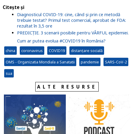
Citește și
Diagnosticul COVID-19: cine, când și prin ce metodă
trebuie testat? Primul test comercial, aprobat de FDA:
rezultat în 3,5 ore
PREDICȚIE. 3 scenarii posibile pentru VÂRFUL epidemiei.
Cum ar putea evolua #COVID19 în România?
china
coronavirus
COVID19
distanțare socială
OMS - Organizatia Mondiala a Sanatatii
pandemie
SARS-CoV-2
sua
ALTE RESURSE