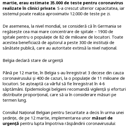
martie, erau estimate 35.000 de teste pentru coronavirus
realizate în clinici private
. S-a crescut ulterior capacitatea, iar
sistemul poate realiza aproximativ 12.000 de teste pe zi.
De asemenea, la nivel mondial, se consideră că în Germania se
regăsește cea mai mare concentrare de spitale – 1900 de
spitale pentru o populație de 82 de milioane de locuitori. Toate
acestea beneficiază de ajutorul a peste 300 de instituții de
sănătate publică, care au autoritate extinsă la nivel național.
Belgia declară stare de urgență
Până pe 12 martie, în Belgia s-au înregistrat 3 decese din cauza
coronavirusului și 400 de cazuri, la o populație de 11 milioane de
locuitori. Se așteaptă ca vârful să fie înregistrat în 4-6
săptămâni. Epidemiologii belgieni recomandă vigilență și eforturi
distribuite proporțional, care să ia în considerare măsuri pe
termen lung.
Consiliul Național Belgian pentru Securitate a decis în urma unei
ședințe, de pe 12 martie, implementarea unor
măsuri de
urgență
pentru lupta împotriva răspândirii coronavirusului: