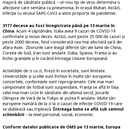
majoră de sănătate publică – un nou tip de virus determina o
afecțiune care semăna cu pneumonia, în orașul Wuhan. Astăzi,
infecția cu virusul SARS-CoV2 a atins proporții de pandemie.
3177 decese au fost înregistrate până pe 13 martie în
China
. Acum 4 săptămâni, Italia avea 9 cazuri de COVID-19
confirmate și niciun deces. Astăzi, sunt peste 25 000 de cazuri și
peste 2000 decese, fiind considerată cea mai afectată țară din
afara Asiei. Zborurile care leagă diferite țări ale lumii de China,
Coreea de Sud, Iran sunt anulate. Italia, Spania, Franța și-au
închis granițele și în curând întreaga Uniune Europeană.
Activitățile de zi cu zi, firești în societate, sunt limitate.
Universitățile și școlile sunt închise în multe țări europene;
concertele, conferințele sunt reprogramate. Cele mai mari
campionate de fotbal sunt suspendate, Franța se află în fața
celei mai mari crize în sănătate din ultimul secol, Jocurile
Olimpice de Vară de la Tokyo ar putea fi anulate. Multe țări
europene numără de la zi la zi cazuri de infecție COVID-19 care
se dublează sau triplează.
Întreaga lume se află sub semnul
schimbării
– la nivel personal, social, economic.
Conform datelor publicate de OMS pe 13 martie, Europa