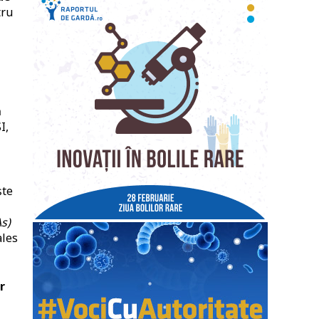
tru
ă
I,
ște
As)
ales
r