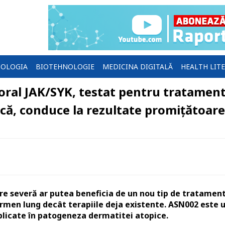
OLOGIA
BIOTEHNOLOGIE
MEDICINA DIGITALĂ
HEALTH LIT
oral JAK/SYK, testat pentru tratamen
ică, conduce la rezultate promițătoare
re severă ar putea beneficia de un nou tip de tratamen
termen lung decât terapiile deja existente. ASN002 este 
implicate în patogeneza dermatitei atopice.