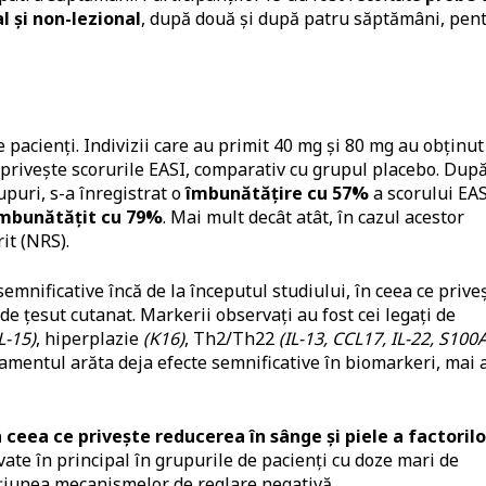
l și non-lezional
, după două și după patru săptămâni, pen
 pacienți. Indivizii care au primit 40 mg și 80 mg au obținut
e privește scorurile EASI, comparativ cu grupul placebo. Dup
puri, s-a înregistrat o
îmbunătățire cu 57%
a scorului EAS
mbunătățit cu 79%
. Mai mult decât atât, în cazul acestor
it (NRS).
semnificative încă de la începutul studiului, în ceea ce prive
 de țesut cutanat. Markerii observați au fost cei legați de
L-15)
, hiperplazie
(K16)
, Th2/Th22
(IL-13, CCL17, IL-22, S100
atamentul arăta deja efecte semnificative în biomarkeri, mai 
ceea ce privește reducerea în sânge și piele a factorilo
vate în principal în grupurile de pacienți cu doze mari de
țiunea mecanismelor de reglare negativă.