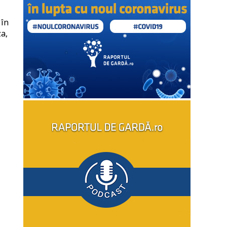
 în
za,