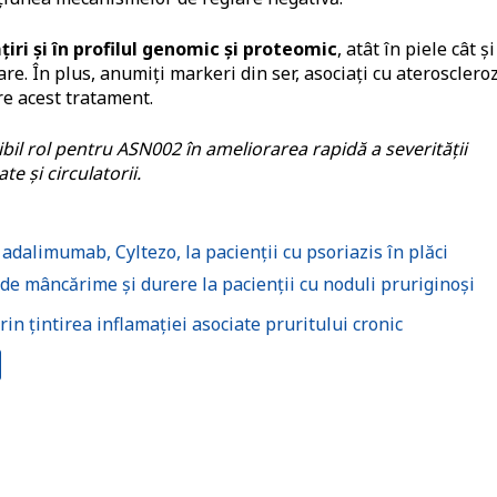
iri și în profilul genomic și proteomic
, atât în piele cât și
e. În plus, anumiți markeri din ser, asociați cu aterosclero
re acest tratament.
il rol pentru ASN002 în ameliorarea rapidă a severității
e și circulatorii.
dalimumab, Cyltezo, la pacienții cu psoriazis în plăci
e mâncărime și durere la pacienții cu noduli pruriginoși
n țintirea inflamației asociate pruritului cronic