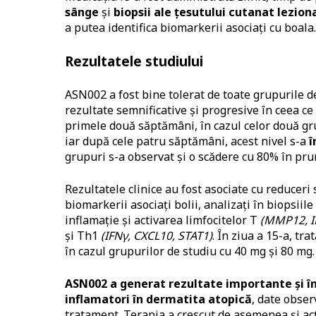
sânge
și
biopsii ale țesutului cutanat leziona
a putea identifica biomarkerii asociați cu boala.
Rezultatele studiului
ASN002 a fost bine tolerat de toate grupurile de
rezultate semnificative și progresive în ceea c
primele două săptămâni, în cazul celor două gru
iar după cele patru săptămâni, acest nivel s-a
î
grupuri s-a observat și o scădere cu 80% în prur
Rezultatele clinice au fost asociate cu reduceri 
biomarkerii asociați bolii, analizați în biopsiile
inflamație și activarea limfocitelor T
(MMP12, I
și Th1
(IFNγ, CXCL10, STAT1)
. În ziua a 15-a, tr
în cazul grupurilor de studiu cu 40 mg și 80 mg.
ASN002 a generat rezultate importante și în 
inflamatori în dermatita atopică
, date obser
tratament. Terapia a crescut de asemenea și ac