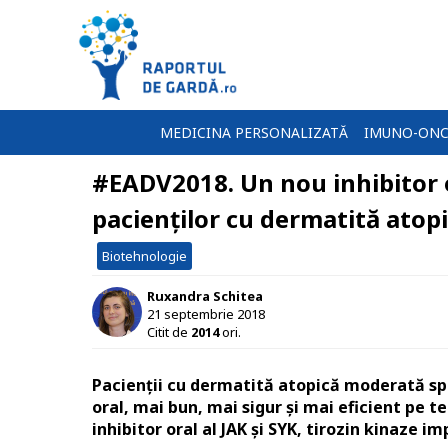
MEDICINA PERSONALIZATĂ
IMUNO-ONC
#EADV2018. Un nou inhibitor 
pacienților cu dermatită atop
Biotehnologie
Ruxandra Schitea
21 septembrie 2018
Citit de
2014
ori.
Pacienții cu dermatită atopică moderată sp
oral, mai bun, mai sigur și mai eficient pe 
inhibitor oral al JAK și SYK, tirozin kinaze 