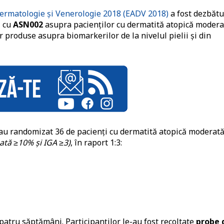
ermatologie și Venerologie 2018 (EADV 2018)
a fost dezbătu
i cu
ASN002
asupra pacienților cu dermatită atopică modera
r produse asupra biomarkerilor de la nivelul pielii și din
ă au randomizat 36 de pacienți cu dermatită atopică moderat
ată ≥10% și IGA ≥3)
, în raport 1:3:
 patru săptămâni. Participanților le-au fost recoltate
probe 