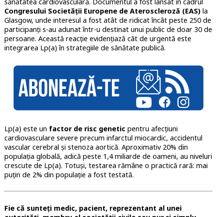
sănătatea cardiovasculară. Documentul a fost lansat în cadrul
Congresului Societății Europene de Ateroscleroză (EAS)
la
Glasgow, unde interesul a fost atât de ridicat încât peste 250 de
participanți s-au adunat într-u destinat unui public de doar 30 de
persoane. Această reacție evidențiază cât de urgentă este
integrarea Lp(a) în strategiile de sănătate publică.
Lp(a) este un
factor de risc genetic
pentru afecțiuni
cardiovasculare severe precum infarctul miocardic, accidentul
vascular cerebral și stenoza aortică. Aproximativ 20% din
populația globală, adică peste 1,4 miliarde de oameni, au niveluri
crescute de Lp(a). Totuși, testarea rămâne o practică rară: mai
puțin de 2% din populație a fost testată.
Fie că sunteți medic, pacient, reprezentant al unei