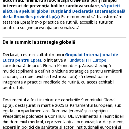
autorități, membru al societății civile sau pur și simplu
interesat de prevenția bolilor cardiovasculare,
vă puteți
alătura apelului global susținând Declarația Internațională
de la Bruxelles privind Lp(a)
Este momentul să transformăm
testarea Lp(a) într-o practică de rutină, accesibilă tuturor,
pentru a susține prevenția personalizată.
De la summit la strategie globală
Declarația este rezultatul muncii
Grupului Internațional de
Lucru pentru Lp(a),
o inițiativă a
Fundației FH Europe
coordonată de prof. Florian Kronenberg. Această echipă
multidisciplinară a definit o viziune strategică pentru următorii
cinci ani, cu obiectivul ca testarea Lp(a) să devină parte
integrantă a practicii medicale de rutină, cu acces echitabil
pentru toți.
Documentul a fost inspirat de concluziile Summitului Global
Lp(a), desfășurat în martie 2025 la Parlamentul European, sub
egida europarlamentarei Romana Jerković și cu sprijinul
Președinției poloneze a Consiliului UE. Evenimentul a reunit lideri
din domeniul medical, reprezentanți ai organizațiilor de pacienți,
experți în politici de sănătate și actori instituționali europeni și