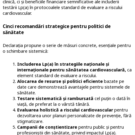
clinică, ci și beneficiile financiare semnificative ale includerii
testării Lp(a) în protocoalele standard de evaluare a riscului
cardiovascular.
Cinci recomandări strategice pentru politici de
sănătate
Declarația propune o serie de măsuri concrete, esențiale pentru
o schimbare sistemică:
Includerea Lp(a) în strategiile naționale și
internaționale pentru sănătatea cardiovasculară,
ca
element standard de evaluare a riscului.
Alocarea de resurse și politici eficiente
bazate pe
date care demonstrează avantajele pentru sistemele de
sănătate.
Testare sistematică și rambursată
cel puțin o dată în
viață, de preferat la o vârstă tânără.
Evaluarea holistică a riscului cardiovascular
pentru
dezvoltarea unor planuri personalizate de prevenție, fără
stigmatizare.
Campanii de conștientizare
pentru public și pentru
profesioniștii din sănătate, privind impactul Lp(a).