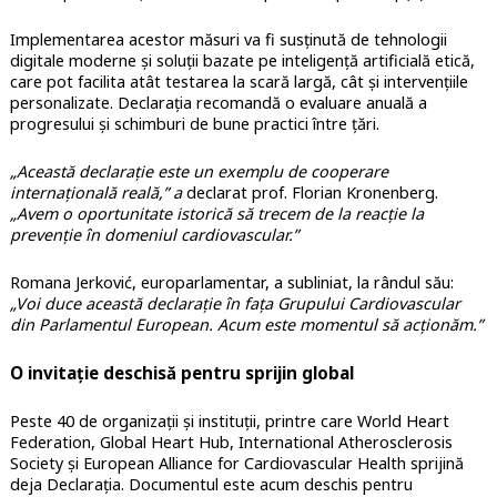
Implementarea acestor măsuri va fi susținută de tehnologii
digitale moderne și soluții bazate pe inteligență artificială etică,
care pot facilita atât testarea la scară largă, cât și intervențiile
personalizate. Declarația recomandă o evaluare anuală a
progresului și schimburi de bune practici între țări.
„Această declarație este un exemplu de cooperare
internațională reală,” a
declarat prof. Florian Kronenberg.
„Avem o oportunitate istorică să trecem de la reacție la
prevenție în domeniul cardiovascular.”
Romana Jerković, europarlamentar, a subliniat, la rândul său:
„Voi duce această declarație în fața Grupului Cardiovascular
din Parlamentul European. Acum este momentul să acționăm.”
O invitație deschisă pentru sprijin global
Peste 40 de organizații și instituții, printre care World Heart
Federation, Global Heart Hub, International Atherosclerosis
Society și European Alliance for Cardiovascular Health sprijină
deja Declarația. Documentul este acum deschis pentru