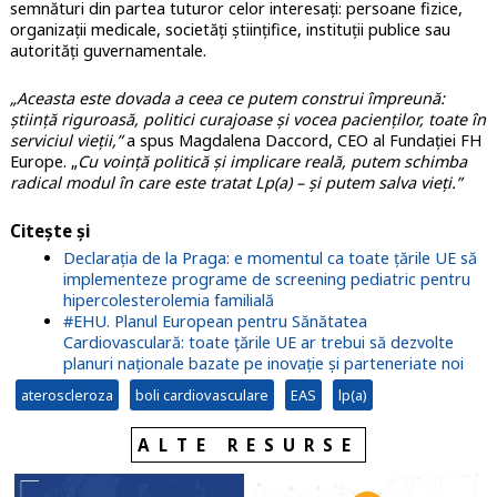
semnături din partea tuturor celor interesați: persoane fizice,
organizații medicale, societăți științifice, instituții publice sau
autorități guvernamentale.
„Aceasta este dovada a ceea ce putem construi împreună:
știință riguroasă, politici curajoase și vocea pacienților, toate în
serviciul vieții,”
a spus Magdalena Daccord, CEO al Fundației FH
Europe. „
Cu voință politică și implicare reală, putem schimba
radical modul în care este tratat Lp(a) – și putem salva vieți.”
Citește și
Declarația de la Praga: e momentul ca toate țările UE să
implementeze programe de screening pediatric pentru
hipercolesterolemia familială
#EHU. Planul European pentru Sănătatea
Cardiovasculară: toate țările UE ar trebui să dezvolte
planuri naționale bazate pe inovație și parteneriate noi
ateroscleroza
boli cardiovasculare
EAS
lp(a)
ALTE RESURSE