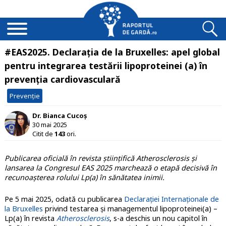
#EAS2025. Declarația de la Bruxelles: apel global
pentru integrarea testării lipoproteinei (a) în
prevenția cardiovasculară
Prevenție
Dr. Bianca Cucoș
30 mai 2025
Citit de
143
ori.
Publicarea oficială în revista științifică Atherosclerosis și
lansarea la Congresul EAS 2025 marchează o etapă decisivă în
recunoașterea rolului Lp(a) în sănătatea inimii.
Pe 5 mai 2025, odată cu publicarea
Declarației Internaționale de
la Bruxelles
privind testarea și managementul lipoproteinei(a) –
Lp(a) în revista
Atherosclerosis
, s-a deschis un nou capitol în