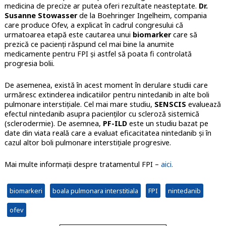
medicina de precize ar putea oferi rezultate neasteptate.
Dr.
Susanne Stowasser
de la Boehringer Ingelheim, compania
care produce Ofev, a explicat în cadrul congresului că
urmatoarea etapă este cautarea unui
biomarker
care să
prezică ce pacienți răspund cel mai bine la anumite
medicamente pentru FPI și astfel să poata fi controlată
progresia bolii.
De asemenea, există în acest moment în derulare studii care
urmăresc extinderea indicatiilor pentru nintedanib in alte boli
pulmonare interstițiale. Cel mai mare studiu,
SENSCIS
evaluează
efectul nintedanib asupra pacienților cu scleroză sistemică
(sclerodermie). De asemnea,
PF-ILD
este un studiu bazat pe
date din viata reală care a evaluat eficacitatea nintedanib și în
cazul altor boli pulmonare interstițiale progresive.
Mai multe informații despre tratamentul FPI –
aici.
biomarkeri
boala pulmonara interstitiala
FPI
nintedanib
ofev