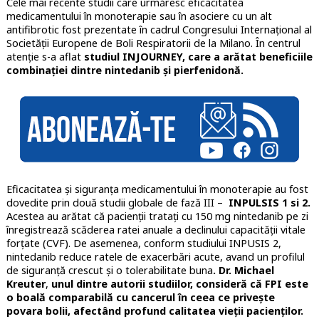
Cele mai recente studii care urmăresc eficacitatea
medicamentului în monoterapie sau în asociere cu un alt
antifibrotic fost prezentate în cadrul Congresului Internațional al
Societății Europene de Boli Respiratorii de la Milano. În centrul
atenție s-a aflat
studiul INJOURNEY, care a arătat beneficiile
combinației dintre nintedanib și pierfenidonă.
Eficacitatea și siguranța medicamentului în monoterapie au fost
dovedite prin două studii globale de fază III –
INPULSIS 1 si 2.
Acestea au arătat că pacienții tratați cu 150 mg nintedanib pe zi
înregistrează scăderea ratei anuale a declinului capacității vitale
forțate (CVF). De asemenea, conform studiului INPUSIS 2,
nintedanib reduce ratele de exacerbări acute, avand un profilul
de siguranță crescut și o tolerabilitate buna
. Dr. Michael
Kreuter
,
unul dintre autorii studiilor, consideră că FPI este
o boală comparabilă cu cancerul în ceea ce privește
povara bolii, afectând profund calitatea vieții pacienților.