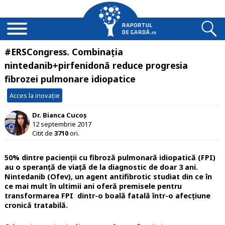
#ERSCongress. Combinația
nintedanib+pirfenidonă reduce progresia
fibrozei pulmonare idiopatice
Acces la inovație
Dr. Bianca Cucoș
12 septembrie 2017
Citit de
3710
ori.
50% dintre pacienții cu fibroză pulmonară idiopatică (FPI)
au o speranță de viață de la diagnostic de doar 3 ani.
Nintedanib (Ofev), un agent antifibrotic studiat din ce în
ce mai mult în ultimii ani oferă premisele pentru
transformarea FPI dintr-o boală fatală într-o afecțiune
cronică tratabilă.