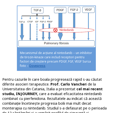
Mecanismul de acțiune al nintedanib – un inhibitor
de tirozin-kinaze care includ receptori pentru
factori de creștere precum PDGF, FGF, VEGF Sursa
foto –
Dovepress
Pentru cazurile în care boala progresează rapid s-au căutat
diferite asocieri terapeutice.
Prof. Carlo Vancher
i de la
Universitatea din Catania, Italia a prezentat
cel mai recent
studiu,
INJOURNEY,
care a evaluat eficacitatea nintedanib
combinat cu pierfenidona. Rezultatele au indicat că această
combinație încetinește progresia bolii mai mult decat
monterapia cu nintedanib. Studiul s-a defasurat pe o perioada
de 12 săptămâni și a urmărit profilul de siguranță și