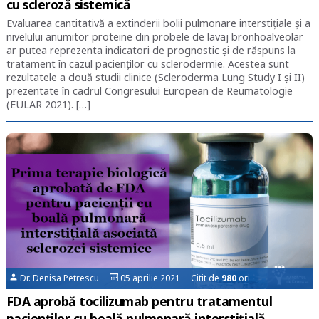
cu scleroză sistemică
Evaluarea cantitativă a extinderii bolii pulmonare interstițiale și a
nivelului anumitor proteine din probele de lavaj bronhoalveolar
ar putea reprezenta indicatori de prognostic și de răspuns la
tratament în cazul pacienților cu sclerodermie. Acestea sunt
rezultatele a două studii clinice (Scleroderma Lung Study I și II)
prezentate în cadrul Congresului European de Reumatologie
(EULAR 2021). […]
Dr. Denisa Petrescu
05 aprilie 2021 Citit de
980
ori
FDA aprobă tocilizumab pentru tratamentul
pacienților cu boală pulmonară interstițială