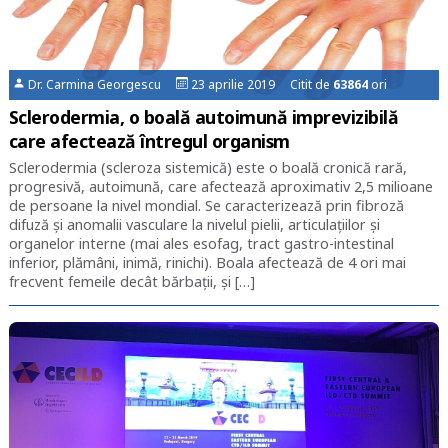
Dr. Carmina Georgescu
23 aprilie 2019 Citit de
63864
ori
Sclerodermia, o boală autoimună imprevizibilă
care afectează întregul organism
Sclerodermia (scleroza sistemică) este o boală cronică rară,
progresivă, autoimună, care afectează aproximativ 2,5 milioane
de persoane la nivel mondial. Se caracterizează prin fibroză
difuză și anomalii vasculare la nivelul pielii, articulațiilor și
organelor interne (mai ales esofag, tract gastro-intestinal
inferior, plămâni, inimă, rinichi). Boala afectează de 4 ori mai
frecvent femeile decât bărbații, și […]