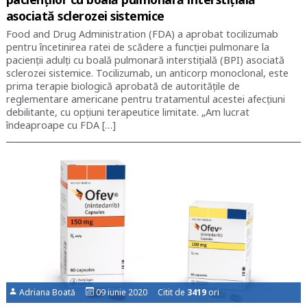
asociată sclerozei sistemice
Food and Drug Administration (FDA) a aprobat tocilizumab
pentru încetinirea ratei de scădere a funcției pulmonare la
pacienții adulți cu boală pulmonară interstițială (BPI) asociată
sclerozei sistemice. Tocilizumab, un anticorp monoclonal, este
prima terapie biologică aprobată de autoritățile de
reglementare americane pentru tratamentul acestei afecțiuni
debilitante, cu opțiuni terapeutice limitate. „Am lucrat
îndeaproape cu FDA […]
Adriana Boată
09 iunie 2020 Citit de
3419
ori