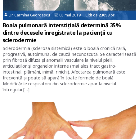
Dr. Carmina Georgescu
03 mai 2019 Citit de
23099
ori
Boala pulmonară interstițială determină 35%
dintre decesele înregistrate la pacienții cu
sclerodermie
Sclerodermia (scleroza sistemică) este o boală cronică rară,
progresivă, autoimună, de cauză necunoscută. Se caracterizează
prin fibroză difuză și anomalii vasculare la nivelul pielii,
articulațiilor și organelor interne (mai ales tract gastro-
intestinal, plămâni, inimă, rinichi). Afectarea pulmonară este
frecventă și poate să apară în toate formele de boală.
Modificările respiratorii din sclerodermie apar la nivelul
întregului […]