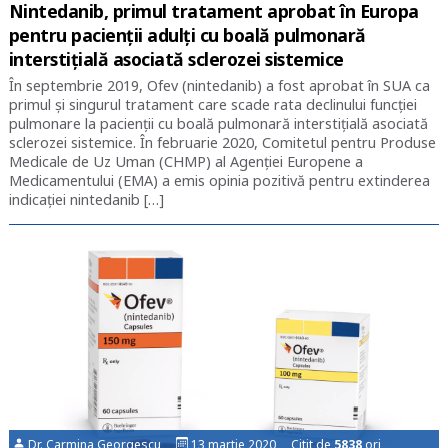
Nintedanib, primul tratament aprobat în Europa
pentru pacienții adulți cu boală pulmonară
interstițială asociată sclerozei sistemice
În septembrie 2019, Ofev (nintedanib) a fost aprobat în SUA ca
primul și singurul tratament care scade rata declinului funcției
pulmonare la pacienții cu boală pulmonară interstițială asociată
sclerozei sistemice. În februarie 2020, Comitetul pentru Produse
Medicale de Uz Uman (CHMP) al Agenției Europene a
Medicamentului (EMA) a emis opinia pozitivă pentru extinderea
indicației nintedanib […]
Dr. Carmina Georgescu
13 martie 2020 Citit de
5838
ori