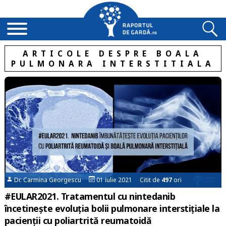
ARTICOLE DESPRE BOALA
PULMONARA INTERSTITIALA
Dr. Carmina Georgescu
01 iulie 2021 Citit de
497
ori
#EULAR2021. Tratamentul cu nintedanib
încetinește evoluția bolii pulmonare interstițiale la
pacienții cu poliartrită reumatoidă