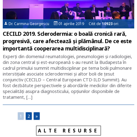
Dr. Carmina Georgescu
01 aprilie 2019 Citit de
10923
ori
CECILD 2019. Sclerodermia: o boală cronică rară,
progresivă, care afectează și plămânul. De ce este
importantă cooperarea multidisciplinară?
Experți din domeniul reumatologiei, pneumologiei și radiologiei,
din zona central și est-europeană s-au reunit la Budapesta în
cadrul primului summit multidisciplinar pe tema bolii pulmonare
interstițiale asociate sclerodermiei și altor boli de țesut
conjunctiv (CECILD – Central European CTD-ILD Summit). Au
fost dezbătute perspectivele și abordările medicilor din diferite
specialități asupra diagnosticului, opțiunilor disponibile de
tratament, […]
1
2
»
ALTE RESURSE