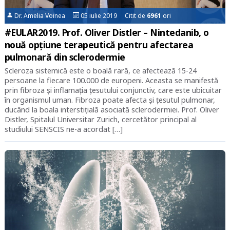
Dr. Amelia Voinea
05 iulie 2019 Citit de
6961
ori
#EULAR2019. Prof. Oliver Distler – Nintedanib, o
nouă opțiune terapeutică pentru afectarea
pulmonară din sclerodermie
Scleroza sistemică este o boală rară, ce afectează 15-24
persoane la fiecare 100.000 de europeni. Aceasta se manifestă
prin fibroza și inflamația țesutului conjunctiv, care este ubicuitar
în organismul uman. Fibroza poate afecta și țesutul pulmonar,
ducând la boala interstițială asociată sclerodermiei. Prof. Oliver
Distler, Spitalul Universitar Zurich, cercetător principal al
studiului SENSCIS ne-a acordat […]