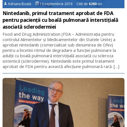
Adriana Boată
13 septembrie 2019 Citit de
6280
ori
Nintedanib, primul tratament aprobat de FDA
pentru pacienții cu boală pulmonară interstițială
asociată sclerodermiei
Food and Drug Administration (FDA – Administrația pentru
controlul Alimentelor și Medicamentelor din Statele Unite) a
aprobat nintedanib (comercializat sub denumirea de Ofev)
pentru a încetini ritmul de degradare a funcției pulmonare la
adulții cu boală pulmonară interstițială asociată cu scleroza
sistemică (sclerodermie). Nintedanib este primul tratament
aprobat de FDA pentru această afecțiune pulmonară rară. […]