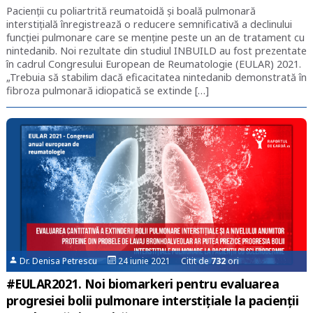
Pacienții cu poliartrită reumatoidă și boală pulmonară
interstițială înregistrează o reducere semnificativă a declinului
funcției pulmonare care se menține peste un an de tratament cu
nintedanib. Noi rezultate din studiul INBUILD au fost prezentate
în cadrul Congresului European de Reumatologie (EULAR) 2021.
„Trebuia să stabilim dacă eficacitatea nintedanib demonstrată în
fibroza pulmonară idiopatică se extinde […]
Dr. Denisa Petrescu
24 iunie 2021 Citit de
732
ori
#EULAR2021. Noi biomarkeri pentru evaluarea
progresiei bolii pulmonare interstițiale la pacienții