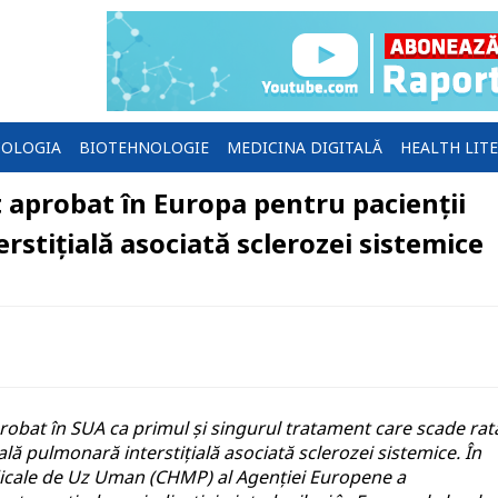
OLOGIA
BIOTEHNOLOGIE
MEDICINA DIGITALĂ
HEALTH LIT
 aprobat în Europa pentru pacienții
rstițială asociată sclerozei sistemice
robat în SUA ca primul și singurul tratament care scade rat
ală pulmonară interstițială asociată sclerozei sistemice. În
icale de Uz Uman (CHMP) al Agenției Europene a