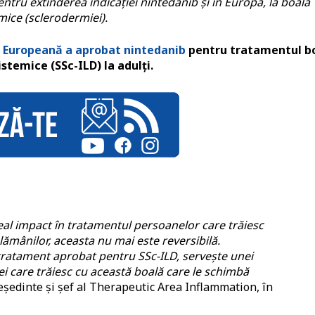
tru extinderea indicației nintedanib și în Europa, la boala
mice (sclerodermiei).
 Europeană a aprobat nintedanib
pentru tratamentul bo
stemice (SSc-ILD) la adulți.
eal impact în tratamentul persoanelor care trăiesc
lămânilor, aceasta nu mai este reversibilă.
 tratament aprobat pentru SSc-ILD, servește unei
ei care trăiesc cu această boală care le schimbă
reședinte și șef al Therapeutic Area Inflammation, în