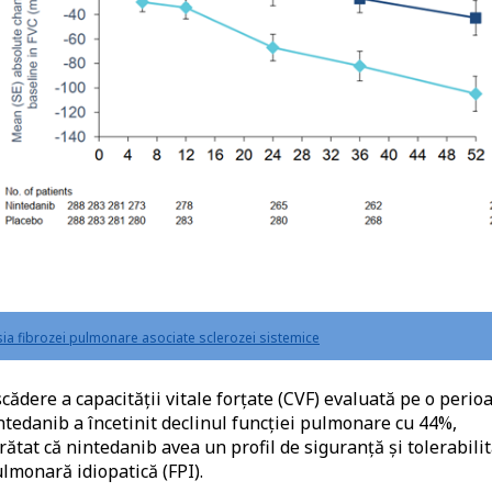
sia fibrozei pulmonare asociate sclerozei sistemice
scădere a capacității vitale forțate (CVF) evaluată pe o perio
ntedanib a încetinit declinul funcției pulmonare cu 44%,
rătat că nintedanib avea un profil de siguranță și tolerabili
ulmonară idiopatică (FPI).