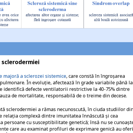
ă sclerodermiei
e majoră a sclerozei sistemice
, care constă în îngroșarea
r pulmonare. În evoluție, afectează în grade variabile până la
identifică defecte ventilatorii restrictive la 40-75% dintre
auza de mortalitate, responsabilă de o treime din decese.
tă sclerodermiei a rămas necunoscută, în ciuda studiilor di
de relația complexă dintre imunitatea înnăscută și cea
la persoane cu susceptibilitate genetică; însă nu se cunoașt
ente care au examinat profiluri de exprimare genică au oferi