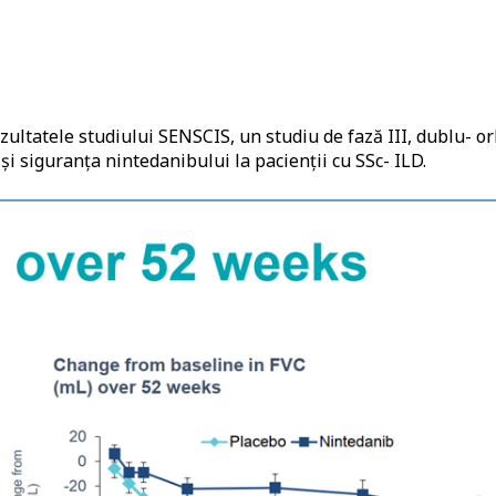
ltatele studiului SENSCIS, un studiu de fază III, dublu- or
 și siguranța nintedanibului la pacienții cu SSc- ILD.