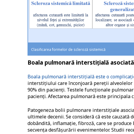
Clasificarea formelor de scleroză sistemică
Boala pulmonară interstițială asociat
Boala pulmonară interstițială este o complicați
interstițiului care înconjoară pereții alveolelo
90% din pacienți. Testele funcționale pulmonare 
pacienți. Afectarea pulmonară este principala c
Patogeneza bolii pulmonare interstițiale asocia
ultimele decenii. Se consideră că este cauzată 
dobândită, inflamație, fibroză, care se produce 
secvența desfășurării evenimentelor. Studii rec