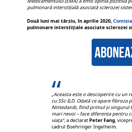
Medicamentului (EMA) a emis opinia pozitivă pen
pulmonară interstițială asociată sclerozei siste
Două luni mai târziu, în aprilie 2020,
Comisia
pulmonare interstițiale asociate sclerozei si
„Aceasta este o descoperire cu un r
cu SSc-ILD. Odată ce apare fibroza p
Nintedanib, fiind primul și singurul
mari nevoi – face diferența pentru c
viața”,
a declarat
Peter Fang
, vicep
cadrul Boehringer Ingelheim.