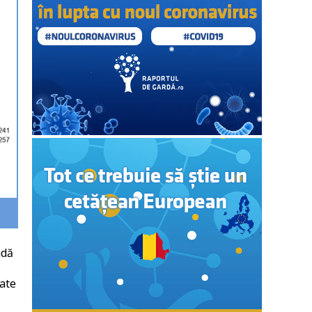
adă
tate