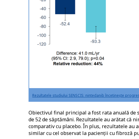
Rezultatele studiului SENSCIS: nintedanib încetinește progre
Obiectivul final principal a fost rata anuală de 
de 52 de săptămâni. Rezultatele au arătat că ni
comparativ cu placebo. În plus, rezultatele au a
similar cu cel observat la pacienții cu fibroză p