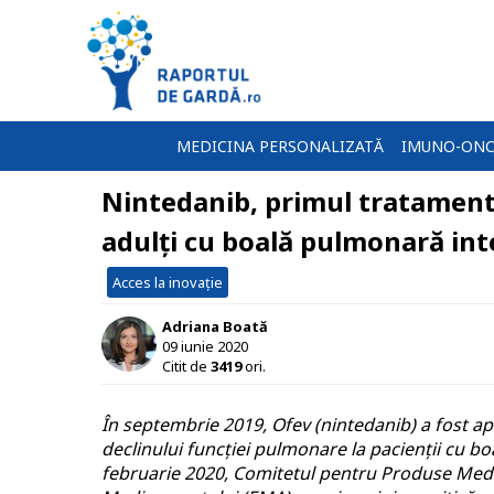
MEDICINA PERSONALIZATĂ
IMUNO-ONC
Nintedanib, primul tratament
adulți cu boală pulmonară inte
Acces la inovație
Adriana Boată
09 iunie 2020
Citit de
3419
ori.
În septembrie 2019, Ofev (nintedanib) a fost ap
declinului funcției pulmonare la pacienții cu bo
februarie 2020, Comitetul pentru Produse Med