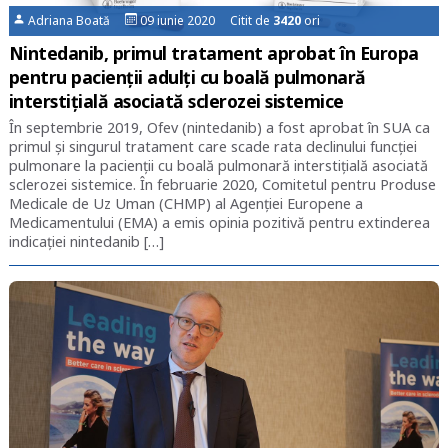
Adriana Boată
09 iunie 2020 Citit de
3420
ori
Nintedanib, primul tratament aprobat în Europa
pentru pacienții adulți cu boală pulmonară
interstițială asociată sclerozei sistemice
În septembrie 2019, Ofev (nintedanib) a fost aprobat în SUA ca
primul și singurul tratament care scade rata declinului funcției
pulmonare la pacienții cu boală pulmonară interstițială asociată
sclerozei sistemice. În februarie 2020, Comitetul pentru Produse
Medicale de Uz Uman (CHMP) al Agenției Europene a
Medicamentului (EMA) a emis opinia pozitivă pentru extinderea
indicației nintedanib […]