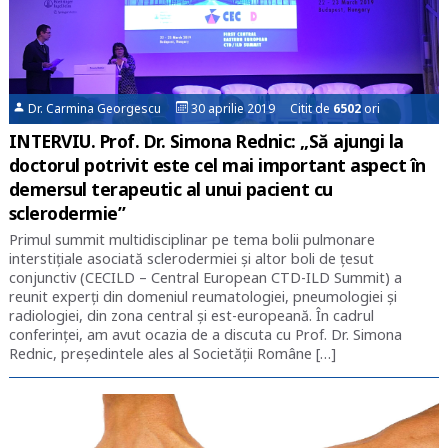
Dr. Carmina Georgescu
30 aprilie 2019 Citit de
6502
ori
INTERVIU. Prof. Dr. Simona Rednic: „Să ajungi la
doctorul potrivit este cel mai important aspect în
demersul terapeutic al unui pacient cu
sclerodermie”
Primul summit multidisciplinar pe tema bolii pulmonare
interstițiale asociată sclerodermiei și altor boli de țesut
conjunctiv (CECILD – Central European CTD-ILD Summit) a
reunit experți din domeniul reumatologiei, pneumologiei și
radiologiei, din zona central și est-europeană. În cadrul
conferinței, am avut ocazia de a discuta cu Prof. Dr. Simona
Rednic, președintele ales al Societății Române […]