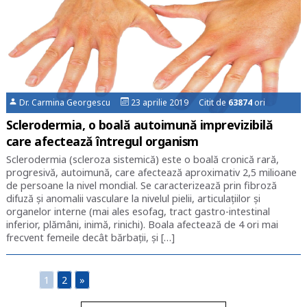
Dr. Carmina Georgescu
23 aprilie 2019 Citit de
63874
ori
Sclerodermia, o boală autoimună imprevizibilă
care afectează întregul organism
Sclerodermia (scleroza sistemică) este o boală cronică rară,
progresivă, autoimună, care afectează aproximativ 2,5 milioane
de persoane la nivel mondial. Se caracterizează prin fibroză
difuză și anomalii vasculare la nivelul pielii, articulațiilor și
organelor interne (mai ales esofag, tract gastro-intestinal
inferior, plămâni, inimă, rinichi). Boala afectează de 4 ori mai
frecvent femeile decât bărbații, și […]
1
2
»