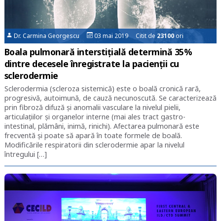
Dr. Carmina Georgescu
03 mai 2019 Citit de
23100
ori
Boala pulmonară interstițială determină 35%
dintre decesele înregistrate la pacienții cu
sclerodermie
Sclerodermia (scleroza sistemică) este o boală cronică rară,
progresivă, autoimună, de cauză necunoscută. Se caracterizează
prin fibroză difuză și anomalii vasculare la nivelul pielii,
articulațiilor și organelor interne (mai ales tract gastro-
intestinal, plămâni, inimă, rinichi). Afectarea pulmonară este
frecventă și poate să apară în toate formele de boală.
Modificările respiratorii din sclerodermie apar la nivelul
întregului […]