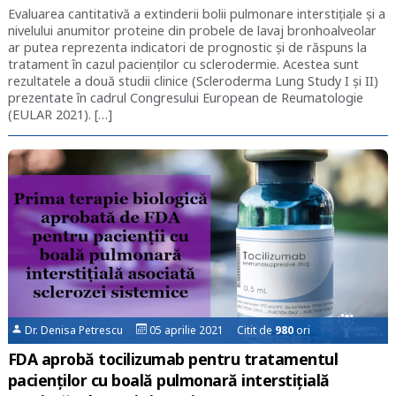
Evaluarea cantitativă a extinderii bolii pulmonare interstițiale și a
nivelului anumitor proteine din probele de lavaj bronhoalveolar
ar putea reprezenta indicatori de prognostic și de răspuns la
tratament în cazul pacienților cu sclerodermie. Acestea sunt
rezultatele a două studii clinice (Scleroderma Lung Study I și II)
prezentate în cadrul Congresului European de Reumatologie
(EULAR 2021). […]
Dr. Denisa Petrescu
05 aprilie 2021 Citit de
980
ori
FDA aprobă tocilizumab pentru tratamentul
pacienților cu boală pulmonară interstițială