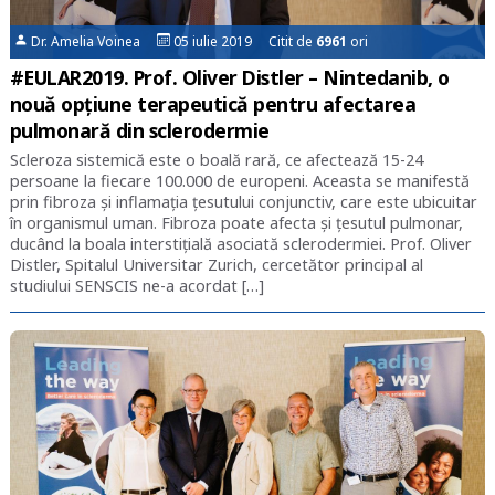
Dr. Amelia Voinea
05 iulie 2019 Citit de
6961
ori
#EULAR2019. Prof. Oliver Distler – Nintedanib, o
nouă opțiune terapeutică pentru afectarea
pulmonară din sclerodermie
Scleroza sistemică este o boală rară, ce afectează 15-24
persoane la fiecare 100.000 de europeni. Aceasta se manifestă
prin fibroza și inflamația țesutului conjunctiv, care este ubicuitar
în organismul uman. Fibroza poate afecta și țesutul pulmonar,
ducând la boala interstițială asociată sclerodermiei. Prof. Oliver
Distler, Spitalul Universitar Zurich, cercetător principal al
studiului SENSCIS ne-a acordat […]