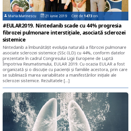
Maria Marinescu
21 iunie 2019 Citit de
1473
ori
#EULAR2019. Nintedanib scade cu 44% progresia
fibrozei pulmonare interstițiale, asociată sclerozei
sistemice
Nintedanib a îmbunătățit evoluția naturală a fibrozei pulmonare
asociate sclerozei sistemice (SSc-ILD) cu 44%, conform datelor
prezentate în cadrul Congresului Ligii Europene de Luptă
Împotriva Reumatismului, EULAR 2019. Cu ocazia EULAR a fost
organizată și o discuție cu pacienții și familiile acestora, prin care
se subliniază marea variabilitate a manifestărilor inițiale ale
sclerozei sistemice. Rezultatele […]