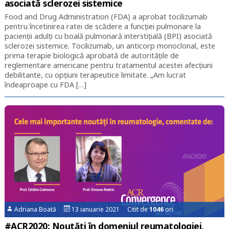
asociată sclerozei sistemice
Food and Drug Administration (FDA) a aprobat tocilizumab
pentru încetinirea ratei de scădere a funcției pulmonare la
pacienții adulți cu boală pulmonară interstițială (BPI) asociată
sclerozei sistemice. Tocilizumab, un anticorp monoclonal, este
prima terapie biologică aprobată de autoritățile de
reglementare americane pentru tratamentul acestei afecțiuni
debilitante, cu opțiuni terapeutice limitate. „Am lucrat
îndeaproape cu FDA […]
Adriana Boată
13 ianuarie 2021 Citit de
1046
ori
#ACR2020: Noutăți în domeniul reumatologiei,