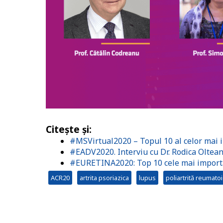
Citește și:
#MSVirtual2020 – Topul 10 al celor mai i
#EADV2020. Interviu cu Dr. Rodica Oltean
#EURETINA2020: Top 10 cele mai importan
ACR20
artrita psoriazica
lupus
poliartrită reumato