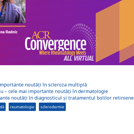
mportante noutăți în scleroza multiplă
u – cele mai importante noutăți în dermatologie
te noutăți în diagnosticul și tratamentul bolilor retiniene
idă
reumatologie
sclerodermie