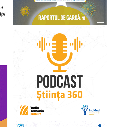
,
ul
ții