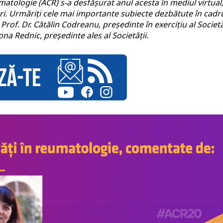
atologie (ACR) s-a desfășurat anul acesta în mediul virtual
ări. Urmăriți cele mai importante subiecte dezbătute în cadr
of. Dr. Cătălin Codreanu, președinte în exercițiu al Societă
a Rednic, președinte ales al Societății.