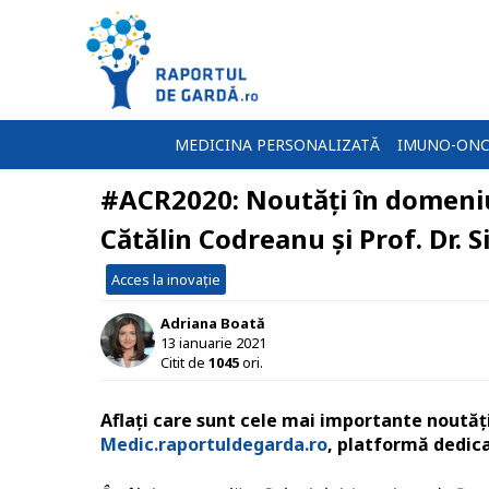
MEDICINA PERSONALIZATĂ
IMUNO-ONC
#ACR2020: Noutăți în domeniu
Cătălin Codreanu și Prof. Dr.
Acces la inovație
Adriana Boată
13 ianuarie 2021
Citit de
1045
ori.
Aflați care sunt cele mai importante noutăț
Medic.raportuldegarda.ro
, platformă dedica