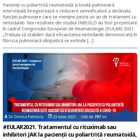
Pacienții cu poliartrită reumatoidă și boală pulmonară
interstițială înregistrează o reducere semnificativă a declinului
funcției pulmonare care se menține peste un an de tratament cu
nintedanib. Noi rezultate din studiul INBUILD au fost prezentate
în cadrul Congresului European de Reumatologie (EULAR) 2021.
„Trebuia să stabilim dacă eficacitatea nintedanib demonstrată în
fibroza pulmonară idiopatică se extinde […]
Dr. Denisa Petrescu
23 iunie 2021 Citit de
797
ori
#EULAR2021. Tratamentul cu rituximab sau
inhibitori JAK la pacienții cu poliartrită reumatoidă,