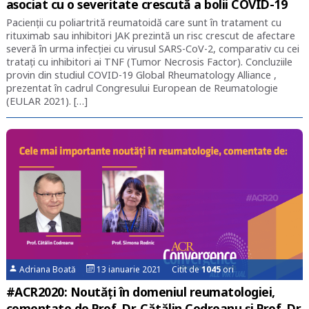
asociat cu o severitate crescută a bolii COVID-19
Pacienții cu poliartrită reumatoidă care sunt în tratament cu
rituximab sau inhibitori JAK prezintă un risc crescut de afectare
severă în urma infecției cu virusul SARS-CoV-2, comparativ cu cei
tratați cu inhibitori ai TNF (Tumor Necrosis Factor). Concluziile
provin din studiul COVID-19 Global Rheumatology Alliance ,
prezentat în cadrul Congresului European de Reumatologie
(EULAR 2021). […]
Adriana Boată
13 ianuarie 2021 Citit de
1045
ori
#ACR2020: Noutăți în domeniul reumatologiei,
comentate de Prof. Dr. Cătălin Codreanu și Prof. Dr.