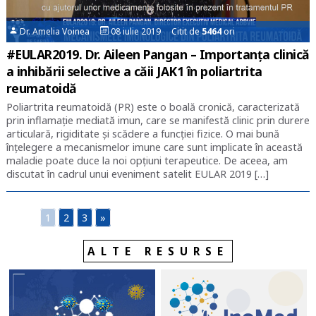
Dr. Amelia Voinea
08 iulie 2019 Citit de
5464
ori
#EULAR2019. Dr. Aileen Pangan – Importanța clinică
a inhibării selective a căii JAK1 în poliartrita
reumatoidă
Poliartrita reumatoidă (PR) este o boală cronică, caracterizată
prin inflamație mediată imun, care se manifestă clinic prin durere
articulară, rigiditate și scădere a funcției fizice. O mai bună
înțelegere a mecanismelor imune care sunt implicate în această
maladie poate duce la noi opțiuni terapeutice. De aceea, am
discutat în cadrul unui eveniment satelit EULAR 2019 […]
1
2
3
»
ALTE RESURSE