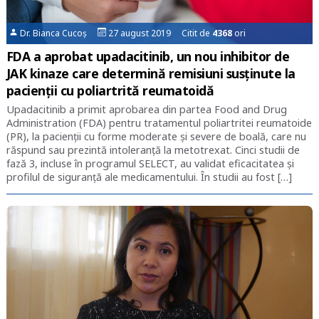
Dr. Bianca Cucoș
27 august 2019 Citit de
4368
ori
FDA a aprobat upadacitinib, un nou inhibitor de
JAK kinaze care determină remisiuni susținute la
pacienții cu poliartrită reumatoidă
Upadacitinib a primit aprobarea din partea Food and Drug
Administration (FDA) pentru tratamentul poliartritei reumatoide
(PR), la pacienții cu forme moderate și severe de boală, care nu
răspund sau prezintă intoleranță la metotrexat. Cinci studii de
fază 3, incluse în programul SELECT, au validat eficacitatea și
profilul de siguranță ale medicamentului. În studii au fost […]