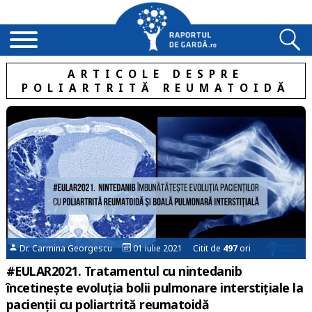
ARTICOLE DESPRE
POLIARTRITĂ REUMATOIDĂ
Dr. Carmina Georgescu
01 iulie 2021 Citit de
497
ori
#EULAR2021. Tratamentul cu nintedanib
încetinește evoluția bolii pulmonare interstițiale la
pacienții cu poliartrită reumatoidă