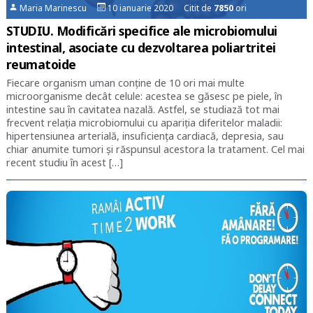
Maria Marinescu
10 ianuarie 2020 Citit de
7850
ori
STUDIU. Modificări specifice ale microbiomului
intestinal, asociate cu dezvoltarea poliartritei
reumatoide
Fiecare organism uman conține de 10 ori mai multe
microorganisme decât celule: acestea se găsesc pe piele, în
intestine sau în cavitatea nazală. Astfel, se studiază tot mai
frecvent relația microbiomului cu apariția diferitelor maladii:
hipertensiunea arterială, insuficiența cardiacă, depresia, sau
chiar anumite tumori și răspunsul acestora la tratament. Cel mai
recent studiu în acest […]