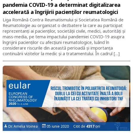
pandemia COVID-19 a determinat digitalizarea
accelerată a îngrijirii pacienților reumatologici
Liga Română Contra Reumatismului și Societatea Română de
Reumatologie au organizat o dezbatere la care au participat
reprezentanți ai pacienților, societății civile, medici, autorități și
mass-media, pe tema impactului pandemiei COVID-19 asupra
îngrijirii pacienților cu afecțiuni reumatologice, luând în
considerare riscurile din această perioadă și importanța
continuării vizitelor la medic și a tratamentului. În cadrul […]
Dr. Amelia Voinea
05 iunie 2020 Citit de
4317
ori