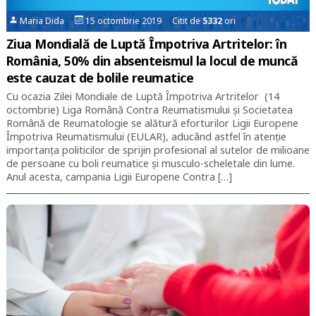
Maria Dida
15 octombrie 2019 Citit de
5332
ori
Ziua Mondială de Luptă Împotriva Artritelor: în
România, 50% din absenteismul la locul de muncă
este cauzat de bolile reumatice
Cu ocazia Zilei Mondiale de Luptă Împotriva Artritelor (14
octombrie) Liga Română Contra Reumatismului și Societatea
Română de Reumatologie se alătură eforturilor Ligii Europene
Împotriva Reumatismului (EULAR), aducând astfel în atenție
importanța politicilor de sprijin profesional al sutelor de milioane
de persoane cu boli reumatice și musculo-scheletale din lume.
Anul acesta, campania Ligii Europene Contra […]