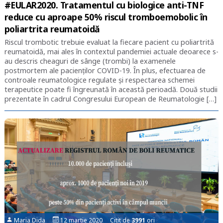
#EULAR2020. Tratamentul cu biologice anti-TNF
reduce cu aproape 50% riscul tromboemobolic în
poliartrita reumatoidă
Riscul trombotic trebuie evaluat la fiecare pacient cu poliartrită
reumatoidă, mai ales în contextul pandemiei actuale deoarece s-
au descris cheaguri de sânge (trombi) la examenele
postmortem ale pacienților COVID-19. În plus, efectuarea de
controale reumatologice regulate și respectarea schemei
terapeutice poate fi îngreunată în această perioadă. Două studii
prezentate în cadrul Congresului European de Reumatologie […]
Maria Dida
12 martie 2020 Citit de
3991
ori