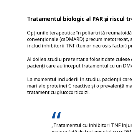
Tratamentul biologic al PAR și riscul
Opțiunile terapeutice în poliartrită reumatoid
convenționale (csDMARD) precum metotrexat, su
includ inhibitorii TNF (tumor necrosis factor)
Al doilea studiu prezentat a folosit date cules
pacienți care au început tratamentul cu un DM
La momentul includerii în studiu, pacienții ca
mari ale proteinei C reactive și o prevalență ma
tratament cu glucocorticoizi.
„Tratamentul cu inhibitori TNF înj
majore față de tratamentul cu csDMA