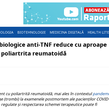
OLOGIA
BIOTEHNOLOGIE
MEDICINA DIGITALĂ
HEALTH LIT
iologice anti-TNF reduce cu aproape
 poliartrita reumatoidă
ent cu poliartrită reumatoidă, mai ales în contextul
pandemi
e (trombi) la examenele postmortem ale pacienților COVID
 regulate și respectarea schemei terapeutice poate fi