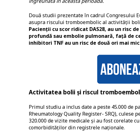
îngreunată în această perioadă.
Două studii prezentate în cadrul Congresului 
asupra riscului tromboembolic al activității boli
Pacienții cu scor ridicat DAS28, au un risc
profundă sau embolie pulmonară, față de cei
inhibitori TNF au un risc de două ori mai m
Activitatea bolii și riscul tromboembol
Primul studiu a inclus date a peste 45.000 de p
Rheumatology Quality Register- SRQ), culese pe 
320.000 de vizite medicale și au fost corelate
comorbidităților din registrele naționale.