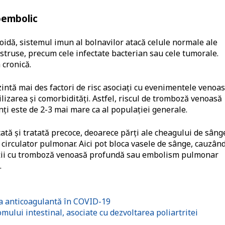
boembolic
oidă, sistemul imun al bolnavilor atacă celule normale ale
distruse, precum cele infectate bacterian sau cele tumorale.
 cronică.
zintă mai des factori de risc asociați cu evenimentele venoa
izarea și comorbidități. Astfel, riscul de tromboză venoasă
ți este de 2-3 mai mare ca al populației generale.
ă și tratată precoce, deoarece părți ale cheagului de sâng
 circulator pulmonar. Aici pot bloca vasele de sânge, cauzân
ții cu tromboză venoasă profundă sau embolism pulmonar
.
ia anticoagulantă în COVID-19
mului intestinal, asociate cu dezvoltarea poliartritei