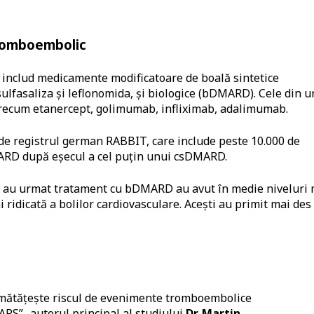
 tromboembolic
ă includ medicamente modificatoare de boală sintetice
lfasaliza și leflonomida, și biologice (bDMARD). Cele din 
 precum etanercept, golimumab, infliximab, adalimumab.
e de registrul german RABBIT, care include peste 10.000 de
ARD după eșecul a cel puțin unui csDMARD.
re au urmat tratament cu bDMARD au avut în medie niveluri 
i ridicată a bolilor cardiovasculare. Acești au primit mai des
umătățește riscul de evenimente tromboembolice
RS”- autorul principal al studiului
Dr. Martin