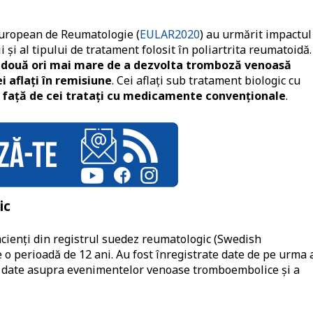
European de Reumatologie (
EULAR2020
) au urmărit impactul
i și al tipului de tratament folosit în poliartrita reumatoidă.
 de două ori mai mare de a dezvolta tromboză venoasă
 aflați în remisiune
. Cei aflați sub tratament biologic cu
ic față de cei tratați cu medicamente convenționale
.
ic
acienți din registrul suedez reumatologic (Swedish
o perioadă de 12 ani. Au fost înregistrate date de pe urma 
 cu date asupra evenimentelor venoase tromboembolice și a