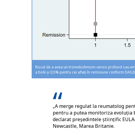
Riscul de a avea un tromebolimism venos profund sau embol
a bolii și 0,5% pentru cei aflați în remisiune conform DAS2
„A merge regulat la reumatolog pent
pentru a putea monitoriza evoluția b
declarat președintele științific EUL
Newcastle, Marea Britanie.