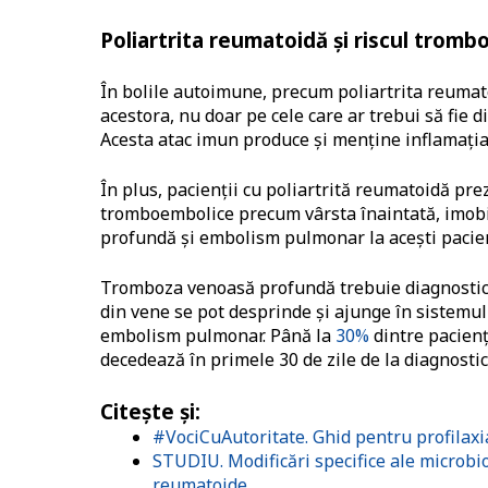
Poliartrita reumatoidă și riscul trom
În bolile autoimune, precum poliartrita reumat
acestora, nu doar pe cele care ar trebui să fie 
Acesta atac imun produce și menține inflamația
În plus, pacienții cu poliartrită reumatoidă pre
tromboembolice precum vârsta înaintată, imobil
profundă și embolism pulmonar la acești pacien
Tromboza venoasă profundă trebuie diagnosticat
din vene se pot desprinde și ajunge în sistemul
embolism pulmonar. Până la
30%
dintre pacien
decedează în primele 30 de zile de la diagnostic
Citește și:
#VociCuAutoritate. Ghid pentru profilax
STUDIU. Modificări specifice ale microbio
reumatoide