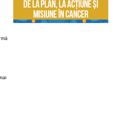
urmă
mai