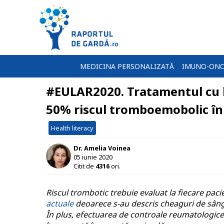
MEDICINA PERSONALIZATĂ
IMUNO-ONC
#EULAR2020. Tratamentul cu b
50% riscul tromboemobolic în
Health literacy
Dr. Amelia Voinea
05 iunie 2020
Citit de
4316
ori.
Riscul trombotic trebuie evaluat la fiecare paci
actuale
deoarece s-au descris cheaguri de sâng
În plus, efectuarea de controale reumatologice