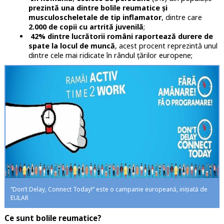
prezintă una dintre bolile reumatice și
musculoscheletale de tip inflamator
, dintre care
2.000 de copii cu artrită juvenilă
;
42% dintre lucrătorii români raportează durere de
spate la locul de muncă
, acest procent reprezintă unul
dintre cele mai ridicate în rândul ţărilor europene;
“Don’t Delay, Connect Today!” este o campanie europeană, inițiată de
EULAR
Ce sunt bolile reumatice?