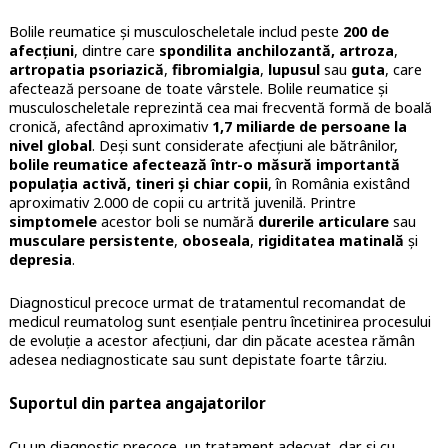
Bolile reumatice și musculoscheletale includ peste
200 de
afecțiuni
, dintre care
spondilita anchilozantă,
artroza
,
artropatia psoriazică
,
fibromialgia
,
lupusul
sau
guta
, care
afectează persoane de toate vârstele. Bolile reumatice și
musculoscheletale reprezintă cea mai frecventă formă de boală
cronică, afectând aproximativ
1,7 miliarde de persoane la
nivel global
. Deşi sunt considerate afecţiuni ale bătrânilor,
bolile reumatice afectează într-o măsură importantă
populaţia activă, tineri şi chiar copii
, în România existând
aproximativ 2.000 de copii cu artrită juvenilă. Printre
simptomele
acestor boli se numără
durerile articulare
sau
musculare persistente
,
oboseala
,
rigiditatea matinală
și
depresia
.
Diagnosticul precoce urmat de tratamentul recomandat de
medicul reumatolog sunt esențiale pentru încetinirea procesului
de evoluție a acestor afecțiuni, dar din păcate acestea rămân
adesea nediagnosticate sau sunt depistate foarte târziu.
Suportul din partea angajatorilor
Cu un diagnostic precoce, un tratament adecvat, dar și cu