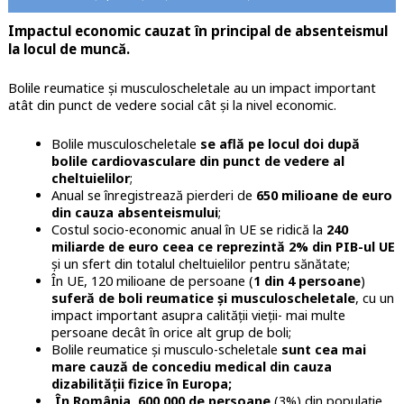
Impactul economic cauzat în principal de absenteismul
la locul de muncă.
Bolile reumatice și musculoscheletale au un impact important
atât din punct de vedere social cât și la nivel economic.
Bolile musculoscheletale
se află pe locul doi după
bolile cardiovasculare din punct de vedere al
cheltuielilor
;
Anual se înregistrează pierderi de
650 milioane de euro
din cauza absenteismului
;
Costul socio-economic anual în UE se ridică la
240
miliarde de euro ceea ce reprezintă 2% din PIB-ul UE
și un sfert din totalul cheltuielilor pentru sănătate;
În UE, 120 milioane de persoane (
1 din 4 persoane
)
suferă de boli reumatice și musculoscheletale
, cu un
impact important asupra calității vieții- mai multe
persoane decât în orice alt grup de boli;
Bolile reumatice și musculo-scheletale
sunt cea mai
mare cauză de concediu medical din cauza
dizabilității fizice în Europa;
În România
,
600.000 de persoane
(3%) din populație