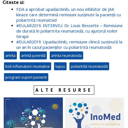
Citeste si:
FDA a aprobat upadacitinib, un nou inhibitor de JAK
kinaze care determină remisiuni susținute la pacienții cu
poliartrită reumatoid
#EULAR2019. INTERVIU: Dr. Louis Bessette – Remisiune
de durată în poliartrita reumatoidă, cu ajutorul noilor
terapii
#EULAR2019. Upadacitinib, remisiune clinică susținută la
un an în cazul pacienților cu poliartrită reumatoidă
artrita
artrită juvenilă
artrita reumatoida
boli inflamatorii reumatice
lupus
poliartrită reumatoidă
program suport pacienti
ALTE RESURSE