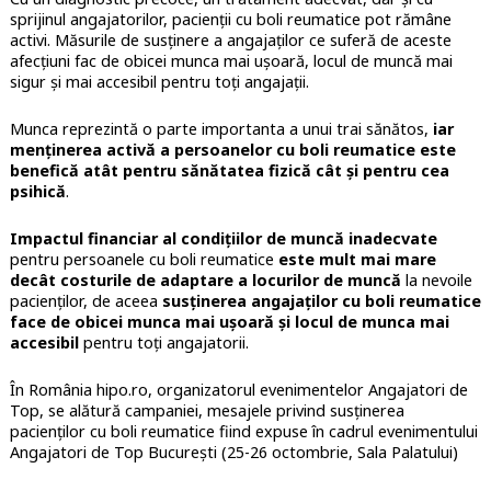
sprijinul angajatorilor, pacienții cu boli reumatice pot rămâne
activi. Măsurile de susținere a angajaților ce suferă de aceste
afecțiuni fac de obicei munca mai ușoară, locul de muncă mai
sigur și mai accesibil pentru toți angajații.
Munca reprezintă o parte importanta a unui trai sănătos,
iar
menținerea activă a persoanelor cu boli reumatice este
benefică atât pentru sănătatea fizică cât și pentru cea
psihică
.
Impactul financiar al condițiilor de muncă inadecvate
pentru persoanele cu boli reumatice
este mult mai mare
decât costurile de adaptare a locurilor de muncă
la nevoile
pacienților, de aceea
susținerea angajaților cu boli reumatice
face de obicei munca mai ușoară și locul de munca mai
accesibil
pentru toți angajatorii.
În România hipo.ro, organizatorul evenimentelor Angajatori de
Top, se alătură campaniei, mesajele privind susținerea
pacienților cu boli reumatice fiind expuse în cadrul evenimentului
Angajatori de Top București (25-26 octombrie, Sala Palatului)