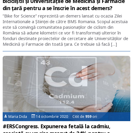
bicicliștii și Universitățile de Medicină și Farmacie
din țară pentru a se înscrie în acest demers?
”Bike for Science” reprezintă un demers lansat cu ocazia Zilei
Internationale a Științei de către BMS Romania. Scopul acestuia
este să convingă comunitatea pasionaților de ciclism din
România să adune kilometri ce vor fi transformați ulterior în
fonduri destinate proiectelor de cercetare ale Universităților de
Medicină și Farmacie din toată țara. Ce trebuie să facă […]
Maria Dida
14 octombrie 2020 Citit de
959
ori
#ERSCongress. Expunerea fetală la cadmiu,