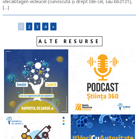
idecabtagen vicleucel (cunoscută și drept Ide-cel, sau bb2121),
[…]
1
2
3
4
»
ALTE RESURSE