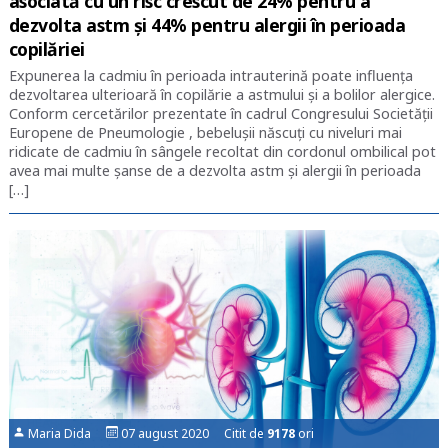
asociată cu un risc crescut de 24% pentru a
dezvolta astm și 44% pentru alergii în perioada
copilăriei
Expunerea la cadmiu în perioada intrauterină poate influența
dezvoltarea ulterioară în copilărie a astmului și a bolilor alergice.
Conform cercetărilor prezentate în cadrul Congresului Societății
Europene de Pneumologie , bebelușii născuți cu niveluri mai
ridicate de cadmiu în sângele recoltat din cordonul ombilical pot
avea mai multe șanse de a dezvolta astm și alergii în perioada
[…]
Maria Dida
07 august 2020 Citit de
9178
ori