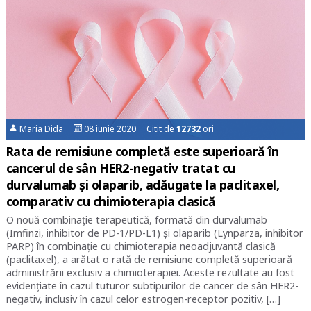
Maria Dida
08 iunie 2020 Citit de
12732
ori
Rata de remisiune completă este superioară în
cancerul de sân HER2-negativ tratat cu
durvalumab și olaparib, adăugate la paclitaxel,
comparativ cu chimioterapia clasică
O nouă combinație terapeutică, formată din durvalumab
(Imfinzi, inhibitor de PD-1/PD-L1) și olaparib (Lynparza, inhibitor
PARP) în combinație cu chimioterapia neoadjuvantă clasică
(paclitaxel), a arătat o rată de remisiune completă superioară
administrării exclusiv a chimioterapiei. Aceste rezultate au fost
evidențiate în cazul tuturor subtipurilor de cancer de sân HER2-
negativ, inclusiv în cazul celor estrogen-receptor pozitiv, […]