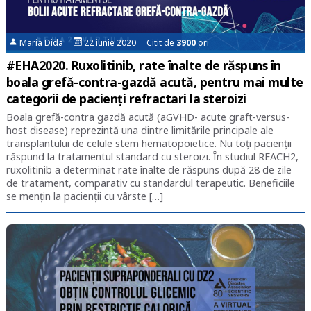
Maria Dida
22 iunie 2020 Citit de
3900
ori
#EHA2020. Ruxolitinib, rate înalte de răspuns în
boala grefă-contra-gazdă acută, pentru mai multe
categorii de pacienți refractari la steroizi
Boala grefă-contra gazdă acută (aGVHD- acute graft-versus-
host disease) reprezintă una dintre limitările principale ale
transplantului de celule stem hematopoietice. Nu toți pacienții
răspund la tratamentul standard cu steroizi. În studiul REACH2,
ruxolitinib a determinat rate înalte de răspuns după 28 de zile
de tratament, comparativ cu standardul terapeutic. Beneficiile
se mențin la pacienții cu vârste […]