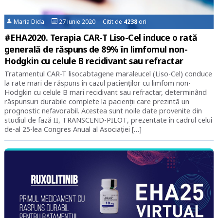
Maria Dida
27 iunie 2020 Citit de
4238
ori
#EHA2020. Terapia CAR-T Liso-Cel induce o rată
generală de răspuns de 89% în limfomul non-
Hodgkin cu celule B recidivant sau refractar
Tratamentul CAR-T lisocabtagene maraleucel (Liso-Cel) conduce
la rate mari de răspuns în cazul pacienților cu limfom non-
Hodgkin cu celule B mari recidivant sau refractar, determinând
răspunsuri durabile complete la pacienții care prezintă un
prognostic nefavorabil. Acestea sunt noile date provenite din
studiul de fază II, TRANSCEND-PILOT, prezentate în cadrul celui
de-al 25-lea Congres Anual al Asociației […]