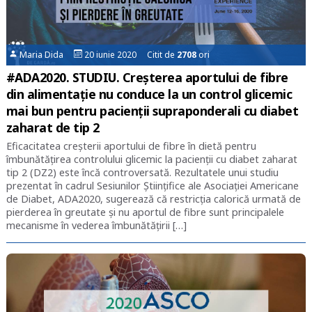
Maria Dida
20 iunie 2020 Citit de
2708
ori
#ADA2020. STUDIU. Creșterea aportului de fibre
din alimentație nu conduce la un control glicemic
mai bun pentru pacienții supraponderali cu diabet
zaharat de tip 2
Eficacitatea creșterii aportului de fibre în dietă pentru
îmbunătățirea controlului glicemic la pacienții cu diabet zaharat
tip 2 (DZ2) este încă controversată. Rezultatele unui studiu
prezentat în cadrul Sesiunilor Științifice ale Asociației Americane
de Diabet, ADA2020, sugerează că restricția calorică urmată de
pierderea în greutate și nu aportul de fibre sunt principalele
mecanisme în vederea îmbunătățirii […]