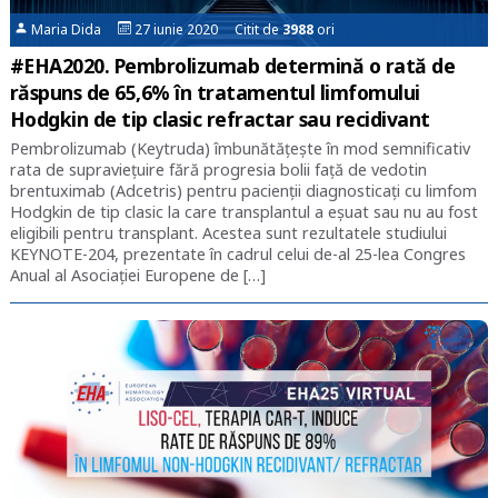
Maria Dida
27 iunie 2020 Citit de
3988
ori
#EHA2020. Pembrolizumab determină o rată de
răspuns de 65,6% în tratamentul limfomului
Hodgkin de tip clasic refractar sau recidivant
Pembrolizumab (Keytruda) îmbunătățește în mod semnificativ
rata de supraviețuire fără progresia bolii față de vedotin
brentuximab (Adcetris) pentru pacienții diagnosticați cu limfom
Hodgkin de tip clasic la care transplantul a eșuat sau nu au fost
eligibili pentru transplant. Acestea sunt rezultatele studiului
KEYNOTE-204, prezentate în cadrul celui de-al 25-lea Congres
Anual al Asociației Europene de […]