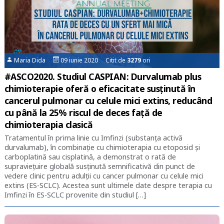
Maria Dida
09 iunie 2020 Citit de
3279
ori
#ASCO2020. Studiul CASPIAN: Durvalumab plus
chimioterapie oferă o eficacitate susținută în
cancerul pulmonar cu celule mici extins, reducând
cu până la 25% riscul de deces față de
chimioterapia clasică
Tratamentul în prima linie cu Imfinzi (substanța activă
durvalumab), în combinație cu chimioterapia cu etoposid și
carboplatină sau cisplatină, a demonstrat o rată de
supraviețuire globală susținută semnificativă din punct de
vedere clinic pentru adulții cu cancer pulmonar cu celule mici
extins (ES-SCLC). Acestea sunt ultimele date despre terapia cu
Imfinzi în ES-SCLC provenite din studiul […]