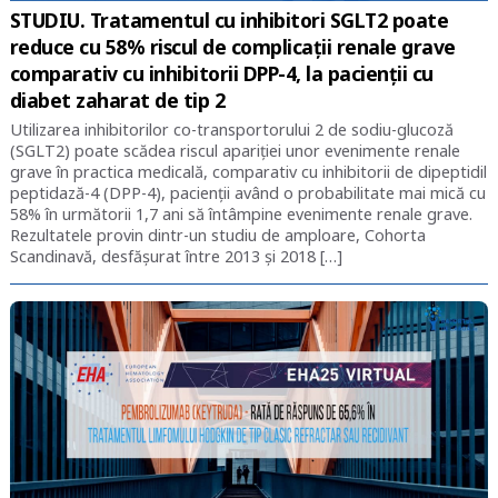
STUDIU. Tratamentul cu inhibitori SGLT2 poate
reduce cu 58% riscul de complicații renale grave
comparativ cu inhibitorii DPP-4, la pacienții cu
diabet zaharat de tip 2
Utilizarea inhibitorilor co-transportorului 2 de sodiu-glucoză
(SGLT2) poate scădea riscul apariției unor evenimente renale
grave în practica medicală, comparativ cu inhibitorii de dipeptidil
peptidază-4 (DPP-4), pacienții având o probabilitate mai mică cu
58% în următorii 1,7 ani să întâmpine evenimente renale grave.
Rezultatele provin dintr-un studiu de amploare, Cohorta
Scandinavă, desfășurat între 2013 și 2018 […]