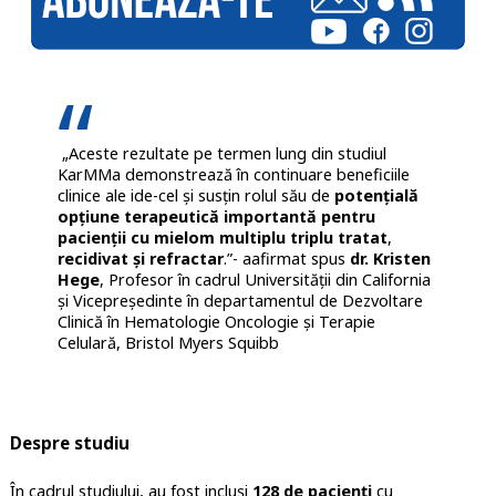
„Aceste rezultate pe termen lung din studiul
KarMMa demonstrează în continuare beneficiile
clinice ale ide-cel și susțin rolul său de
potențială
opțiune terapeutică importantă pentru
pacienții cu mielom multiplu triplu tratat
,
recidivat și refractar
.”- aafirmat spus
dr. Kristen
Hege
, Profesor în cadrul Universității din California
și Vicepreședinte în departamentul de Dezvoltare
Clinică în Hematologie Oncologie și Terapie
Celulară,
Bristol Myers Squibb
Despre studiu
În cadrul studiului, au fost incluși
128 de pacienți
cu