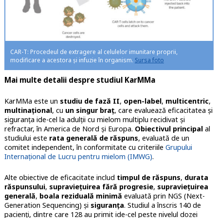
CAR-T: Procedeul de extragere al celulelor imunitare proprii,
modificare a acestora și infuzie în organism.
Sursa foto
Mai multe detalii despre studiul KarMMa
KarMMa este un
studiu de fază II
,
open-label
,
multicentric
,
multinațional
, cu
un singur braț
, care evaluează eficacitatea și
siguranța ide-cel la adulții cu mielom multiplu recidivat și
refractar, în America de Nord și Europa.
Obiectivul principal
al
studiului este
rata generală de răspuns
, evaluată de un
comitet independent, în conformitate cu criteriile
Grupului
Internațional de Lucru pentru mielom (IMWG)
.
Alte obiective de eficacitate includ
timpul de răspuns
,
durata
răspunsului
,
supraviețuirea fără progresie
,
supraviețuirea
generală
,
boala reziduală minimă
evaluată prin NGS (Next-
Generation Sequencing) și
siguranța
. Studiul a înscris 140 de
pacienți, dintre care 128 au primit ide-cel peste nivelul dozei