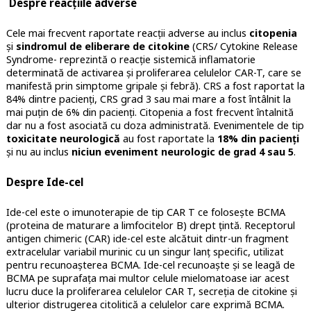
Despre reacțiile adverse
Cele mai frecvent raportate reacții adverse au inclus
citopenia
și
sindromul de eliberare de citokine
(CRS/ Cytokine Release
Syndrome- reprezintă o reacție sistemică inflamatorie
determinată de activarea și proliferarea celulelor CAR-T, care se
manifestă prin simptome gripale și febră). CRS a fost raportat la
84% dintre pacienți, CRS grad 3 sau mai mare a fost întâlnit la
mai puțin de 6% din pacienți. Citopenia a fost frecvent întalnită
dar nu a fost asociată cu doza administrată. Evenimentele de tip
toxicitate neurologică
au fost raportate la
18% din pacienți
și nu au inclus
niciun eveniment neurologic de grad 4 sau 5
.
Despre Ide-cel
Ide-cel este o imunoterapie de tip CAR T ce folosește BCMA
(proteina de maturare a limfocitelor B) drept țintă. Receptorul
antigen chimeric (CAR) ide-cel este alcătuit dintr-un fragment
extracelular variabil murinic cu un singur lanț specific, utilizat
pentru recunoașterea BCMA. Ide-cel recunoaște și se leagă de
BCMA pe suprafața mai multor celule mielomatoase iar acest
lucru duce la proliferarea celulelor CAR T, secreția de citokine și
ulterior distrugerea citolitică a celulelor care exprimă BCMA.