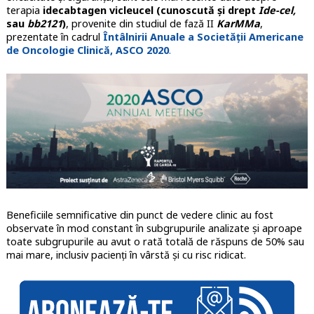
terapia
idecabtagen vicleucel (cunoscută și drept
Ide-cel,
sau
bb2121
)
, provenite din studiul de fază II
KarMMa
,
prezentate în cadrul
Întâlnirii Anuale a Societății Americane
de Oncologie Clinică, ASCO 2020
.
Beneficiile semnificative din punct de vedere clinic au fost
observate în mod constant în subgrupurile analizate și aproape
toate subgrupurile au avut o rată totală de răspuns de 50% sau
mai mare, inclusiv pacienți în vârstă și cu risc ridicat.