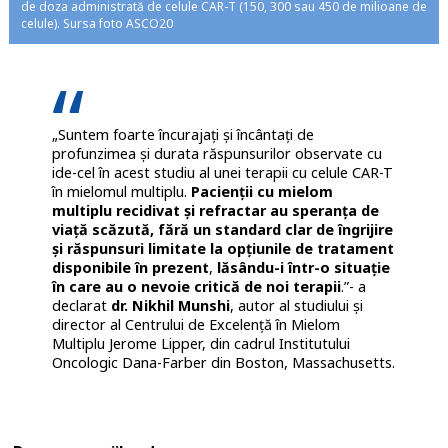
de doza administrată de celule CAR-T (150, 300 sau 450 de milioane de
celule). Sursa foto ASCO20
„Suntem foarte încurajați și încântați de
profunzimea și durata răspunsurilor observate cu
ide-cel în acest studiu al unei terapii cu celule CAR-T
în mielomul multiplu.
Pacienții cu mielom
multiplu recidivat și refractar au speranța de
viață scăzută, fără un standard clar de îngrijire
și răspunsuri limitate la opțiunile de tratament
disponibile în prezent
,
lăsându-i într-o situație
în care au o nevoie critică de noi terapii
.”- a
declarat
dr. Nikhil Munshi
, autor al studiului și
director al Centrului de Excelență în Mielom
Multiplu Jerome Lipper, din cadrul Institutului
Oncologic Dana-Farber din Boston, Massachusetts.