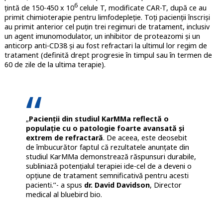
6
țintă de 150-450 x 10
celule T, modificate CAR-T, după ce au
primit chimioterapie pentru limfodepleție. Toți pacienții înscriși
au primit anterior cel puțin trei regimuri de tratament, inclusiv
un agent imunomodulator, un inhibitor de proteazomi și un
anticorp anti-CD38 și au fost refractari la ultimul lor regim de
tratament (definită drept progresie în timpul sau în termen de
60 de zile de la ultima terapie).
„
Pacienții din studiul KarMMa reflectă o
populație cu o patologie foarte avansată și
extrem de refractară
. De aceea, este deosebit
de îmbucurător faptul că rezultatele anunțate din
studiul KarMMa demonstrează răspunsuri durabile,
subliniază potențialul terapiei ide-cel de a deveni o
opțiune de tratament semnificativă pentru acesti
pacienti.’’- a spus
dr. David Davidson
, Director
medical al bluebird bio.