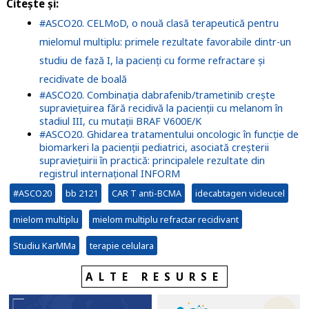
Citește și:
#ASCO20. CELMoD, o nouă clasă terapeutică pentru
mielomul multiplu: primele rezultate favorabile dintr-un
studiu de fază I, la pacienți cu forme refractare și
recidivate de boală
#ASCO20. Combinația dabrafenib/trametinib crește
supraviețuirea fără recidivă la pacienții cu melanom în
stadiul III, cu mutații BRAF V600E/K
#ASCO20. Ghidarea tratamentului oncologic în funcție de
biomarkeri la pacienții pediatrici, asociată creșterii
supraviețuirii în practică: principalele rezultate din
registrul internațional INFORM
#ASCO20
bb 2121
CAR T anti-BCMA
idecabtagen vicleucel
mielom multiplu
mielom multiplu refractar recidivant
Studiu KarMMa
terapie celulara
ALTE RESURSE