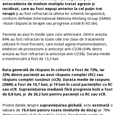
antecedente de mielom multiplu tratat agresiv și
recidivat, care au fost expuși anterior la cel puțin trei
terapii
și au fost refractari la ultima lor schemă terapeutică,
conform definiției International Mieloma Working Group (IMWG
-niciun răspuns la terapie sau progresie a bolii în 60 zile).
Pacienții au avut în medie șase cure anterioare. Dintre aceștia
84% au fost refractari la toate cele trei clase de tratamente
utilizate în mod frecvent, care includ agenți imunomodulatori,
inhibitori de proteazomi și anticorpi anti-CD38 (94% dintre
aceștia au fost refractari la anticorpii anti-CD38). Durata medie
a monitorizării a fost de 13,3 luni.
Rata generală de răspuns în cohortă a fost de 73%, iar
33% dintre pacienții au avut răspuns complet (RC) sau
răspuns complet susținut (sCR). Durata medie de raspuns
(DMR) a fost de 10,7 luni, și 19 luni în cazul pacienților cu RC
sau sCR. Supraviețuirea mediană fără progresia bolii a fost
de 8,8 luni, și de 20,2 luni pentru pacienții cu RC sau sCR.
Privind datele despre
supraviețuirea globală
, este
estimată
o
valoare de
19,4 luni pentru toate nivelurile de dozaj
iar 78%
dintre pacienții să fie în viață la 12 luni. Rezultatele susțin un