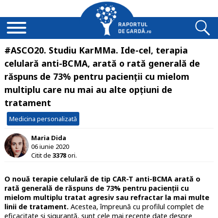
#ASCO20. Studiu KarMMa. Ide-cel, terapia
celulară anti-BCMA, arată o rată generală de
răspuns de 73% pentru pacienții cu mielom
multiplu care nu mai au alte opțiuni de
tratament
Medicina personalizată
Maria Dida
06 iunie 2020
Citit de
3378
ori.
O nouă terapie celulară de tip CAR-T anti-BCMA arată o
rată generală de răspuns de 73% pentru pacienții cu
mielom multiplu tratat agresiv sau refractar la mai multe
linii de tratament.
Acestea, împreună cu profilul complet de
eficacitate și siguranță, sunt cele mai recente date despre