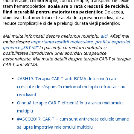
radioterapie, chimioterapie, corticoterapie, transplant de celule
stem hematopoietice.
Boala are o rată crescută de recidivă,
fiind incurabilă pentru majoritatea pacienților.
De aceea,
obiectivul tratamentului este acela de a preveni recidiva, de a
reduce complicațiile și de a prelungi durata vieții pacienţilor.
Mai multe informații despre mielomul multiplu,
aici
.
Aflați mai
multe despre
importanța testării moleculare, profilul expresiei
genetice „SKY 92”
la pacienții cu mielom multiplu și
posibilitatea introducerii unei abordări terapeutice
personalizate.
Mai multe detalii despre terapia CAR-T și terapia
CAR-T anti-BCMA:
#ASH19. Terapia CAR-T anti-BCMA determină rate
crescute de răspuns în mielomul multiplu refractar sau
recidivant
O nouă terapie CAR-T eficientă în tratarea mielomului
multiplu
#ASCO2017: CAR-T – cum sunt antrenate celulele umane
să lupte împotriva mielomului multiplu