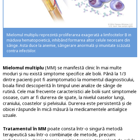
Mielomul multiplu reprezintă proliferarea exagerată a limfocitelor B in
măduva hematopoietică, inhibând formarea altor celule necesare din
sânge. Asta duce la anemie, sângerare anormală și imunitate scăzută
contra infectiilor.
Mielomul multiplu
(MM) se manifestă clinic în mai multe
moduri și nu există simptome specifice ale bolii. Până la 1/3
dintre pacienți pot fi asimptomatici la momentul diagnosticului,
boala fiind descoperită în timpul unei analize de sânge de
rutină. Cele mai frecvente caracteristici ale bolii sunt simptomele
osoase, cum ar fi durerea de spate, la nivelul oaselor lungi,
craniului, coastelor și pelvisului. Durerea este persistentă și de
obicei răspunde în mică măsură la medicamentele antialgice
uzuale.
Tratamentul în MM
poate consta într-o singură metodă
terapeutică sau într-o combinație de metode, precum: