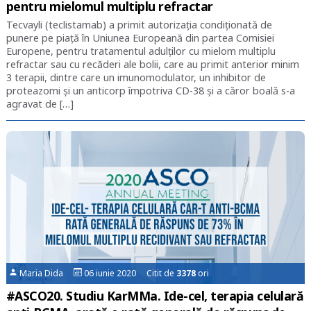
pentru mielomul multiplu refractar
Tecvayli (teclistamab) a primit autorizaţia condiţionată de
punere pe piaţă în Uniunea Europeană din partea Comisiei
Europene, pentru tratamentul adulţilor cu mielom multiplu
refractar sau cu recăderi ale bolii, care au primit anterior minim
3 terapii, dintre care un imunomodulator, un inhibitor de
proteazomi şi un anticorp împotriva CD-38 şi a căror boală s-a
agravat de […]
Maria Dida
06 iunie 2020 Citit de
3378
ori
#ASCO20. Studiu KarMMa. Ide-cel, terapia celulară