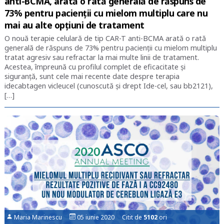
anti-BCMA, arată o rată generală de răspuns de
73% pentru pacienții cu mielom multiplu care nu
mai au alte opțiuni de tratament
O nouă terapie celulară de tip CAR-T anti-BCMA arată o rată
generală de răspuns de 73% pentru pacienții cu mielom multiplu
tratat agresiv sau refractar la mai multe linii de tratament.
Acestea, împreună cu profilul complet de eficacitate și
siguranță, sunt cele mai recente date despre terapia
idecabtagen vicleucel (cunoscută și drept Ide-cel, sau bb2121),
[…]
Maria Marinescu
05 iunie 2020 Citit de
5102
ori