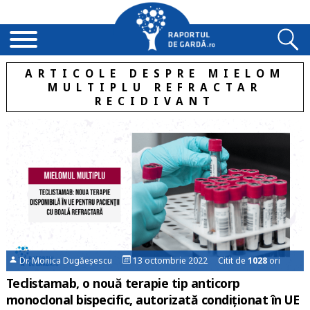
ARTICOLE DESPRE MIELOM
MULTIPLU REFRACTAR
RECIDIVANT
Dr. Monica Dugăeșescu
13 octombrie 2022 Citit de
1028
ori
Teclistamab, o nouă terapie tip anticorp
monoclonal bispecific, autorizată condiţionat în UE