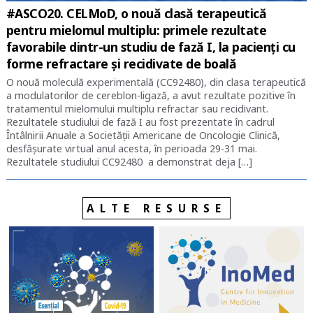
#ASCO20. CELMoD, o nouă clasă terapeutică
pentru mielomul multiplu: primele rezultate
favorabile dintr-un studiu de fază I, la pacienți cu
forme refractare și recidivate de boală
O nouă moleculă experimentală (CC92480), din clasa terapeutică
a modulatorilor de cereblon-ligază, a avut rezultate pozitive în
tratamentul mielomului multiplu refractar sau recidivant.
Rezultatele studiului de fază I au fost prezentate în cadrul
Întâlnirii Anuale a Societății Americane de Oncologie Clinică,
desfășurate virtual anul acesta, în perioada 29-31 mai.
Rezultatele studiului CC92480 a demonstrat deja […]
ALTE RESURSE