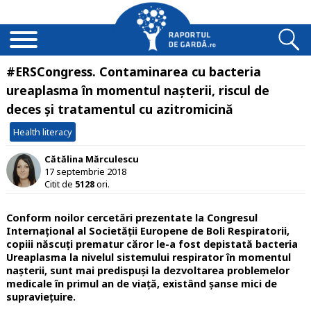
#ERSCongress. Contaminarea cu bacteria
ureaplasma în momentul nașterii, riscul de
deces și tratamentul cu azitromicină
Health literacy
Cătălina Mărculescu
17 septembrie 2018
Citit de
5128
ori.
Conform noilor cercetări prezentate la Congresul
Internațional al Societății Europene de Boli Respiratorii,
copiii născuți prematur căror le-a fost depistată bacteria
Ureaplasma la nivelul sistemului respirator în momentul
nașterii, sunt mai predispuși la dezvoltarea problemelor
medicale în primul an de viață, existând șanse mici de
supraviețuire.