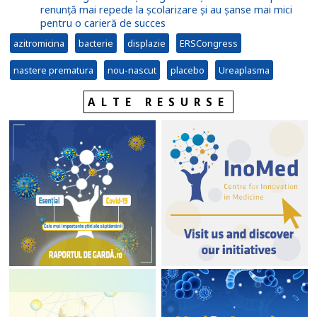
renunță mai repede la școlarizare și au șanse mai mici
pentru o carieră de succes
azitromicina
bacterie
displazie
ERSCongress
nastere prematura
nou-nascut
placebo
Ureaplasma
ALTE RESURSE