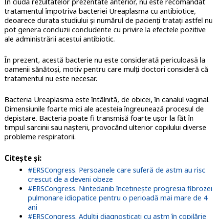
În ciuda rezultatelor prezentate anterior, nu este recomandat
tratamentul împotriva bacteriei Ureaplasma cu antibiotice,
deoarece durata studiului și numărul de pacienți tratați astfel nu
pot genera concluzii concludente cu privire la efectele pozitive
ale administrării acestui antibiotic.
În prezent, acestă bacterie nu este considerată periculoasă la
oamenii sănătoși, motiv pentru care mulți doctori consideră că
tratamentul nu este necesar.
Bacteria Ureaplasma este întâlnită, de obicei, în canalul vaginal.
Dimensiunile foarte mici ale acesteia îngreunează procesul de
depistare. Bacteria poate fi transmisă foarte ușor la făt în
timpul sarcinii sau nașterii, provocând ulterior copilului diverse
probleme respiratorii.
Citește și:
#ERSCongress. Persoanele care suferă de astm au risc
crescut de a deveni obeze
#ERSCongress. Nintedanib încetinește progresia fibrozei
pulmonare idiopatice pentru o perioadă mai mare de 4
ani
#ERSCongress. Adulții diagnosticați cu astm în copilărie