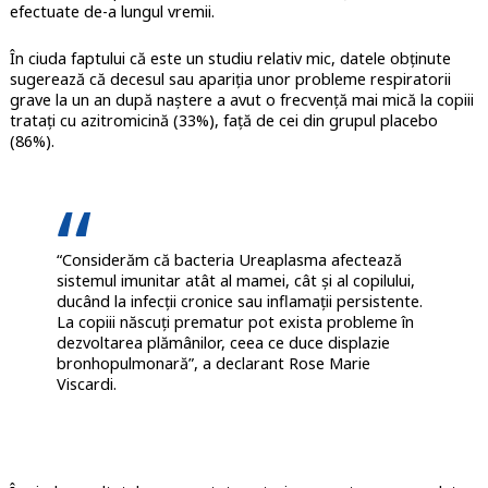
efectuate de-a lungul vremii.
În ciuda faptului că este un studiu relativ mic, datele obținute
sugerează că decesul sau apariția unor probleme respiratorii
grave la un an după naștere a avut o frecvență mai mică la copiii
tratați cu azitromicină (33%), față de cei din grupul placebo
(86%).
“Considerăm că bacteria Ureaplasma afectează
sistemul imunitar atât al mamei, cât și al copilului,
ducând la infecții cronice sau inflamații persistente.
La copiii născuți prematur pot exista probleme în
dezvoltarea plămânilor, ceea ce duce displazie
bronhopulmonară”, a declarant Rose Marie
Viscardi.