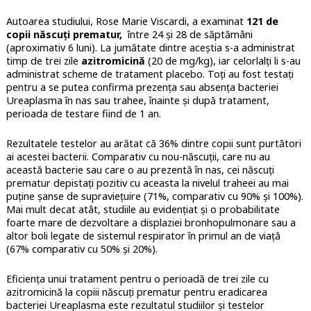
Autoarea studiului, Rose Marie Viscardi, a examinat
121 de
copii născuți prematur,
între 24 și 28 de săptămâni
(aproximativ 6 luni). La jumătate dintre aceștia s-a administrat
timp de trei zile
azitromicină
(20 de mg/kg), iar celorlalți li s-au
administrat scheme de tratament placebo. Toți au fost testați
pentru a se putea confirma prezența sau absența bacteriei
Ureaplasma în nas sau trahee, înainte și după tratament,
perioada de testare fiind de 1 an.
Rezultatele testelor au arătat că 36% dintre copii sunt purtători
ai acestei bacterii. Comparativ cu nou-născuții, care nu au
această bacterie sau care o au prezentă în nas, cei născuți
prematur depistați pozitiv cu aceasta la nivelul traheei au mai
puține șanse de supraviețuire (71%, comparativ cu 90% și 100%).
Mai mult decat atât, studiile au evidențiat și o probabilitate
foarte mare de dezvoltare a displaziei bronhopulmonare sau a
altor boli legate de sistemul respirator în primul an de viață
(67% comparativ cu 50% și 20%).
Eficiența unui tratament pentru o perioadă de trei zile cu
azitromicină la copiii născuți prematur pentru eradicarea
bacteriei Ureaplasma este rezultatul studiilor și testelor