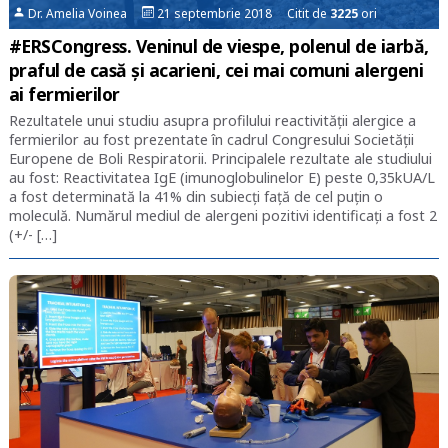
Dr. Amelia Voinea
21 septembrie 2018 Citit de
3225
ori
#ERSCongress. Veninul de viespe, polenul de iarbă,
praful de casă și acarieni, cei mai comuni alergeni
ai fermierilor
Rezultatele unui studiu asupra profilului reactivității alergice a
fermierilor au fost prezentate în cadrul Congresului Societății
Europene de Boli Respiratorii. Principalele rezultate ale studiului
au fost: Reactivitatea IgE (imunoglobulinelor E) peste 0,35kUA/L
a fost determinată la 41% din subiecți față de cel puțin o
moleculă. Numărul mediul de alergeni pozitivi identificați a fost 2
(+/- […]