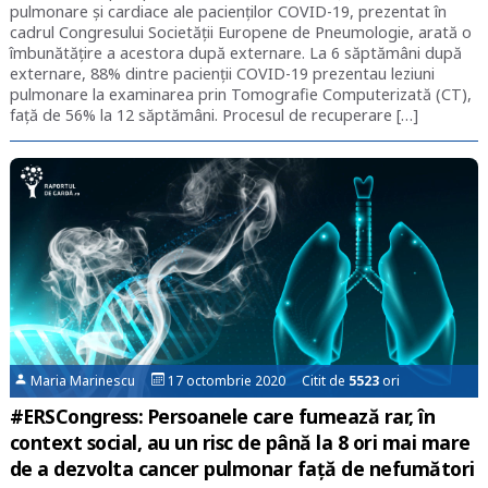
pulmonare și cardiace ale pacienților COVID-19, prezentat în
cadrul Congresului Societății Europene de Pneumologie, arată o
îmbunătățire a acestora după externare. La 6 săptămâni după
externare, 88% dintre pacienții COVID-19 prezentau leziuni
pulmonare la examinarea prin Tomografie Computerizată (CT),
față de 56% la 12 săptămâni. Procesul de recuperare […]
Maria Marinescu
17 octombrie 2020 Citit de
5523
ori
#ERSCongress: Persoanele care fumează rar, în
context social, au un risc de până la 8 ori mai mare
de a dezvolta cancer pulmonar față de nefumători