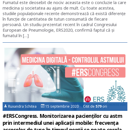
Fumatul este deosebit de nociv: aceasta este o concluzie la care
medicina și societatea au ajuns de mult. Cu toate acestea,
studiile populaționale recente demonstrează că există diferențe
în funcție de cantitatea de tutun consumată de fiecare
persoană. Un studiu prezentat recent în cadrul Congresului
European de Pneumologie, ERS2020, confirmă faptul că și
fumatul în […]
Ruxandra Schitea
15 septembrie 2020 Citit de
579
ori
#ERSCongress. Monitorizarea pacienților cu astm
prin intermediul unei aplicații mobile: frecvența
acceselor de tuse în timpul nopții se poate corela