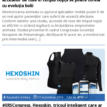
cu evoluția bolii
Monitorizarea astmului cu ajutorul aplicațiilor mobile poate fi de
un real ajutor pacienților care suferă de această afecțiune.
Conform datelor unui studiu, accesele de tuse din timpul nopții
se află într-o strânsă legătură cu înrăutățirea simptomelor
astmului. Studiul prezentat în cadrul Congresului Societății
Europene de Pneumologie, desfășurat în acest an, a monitorizat
prin intermediul unei […]
Ruxandra Schitea
17 octombrie 2019 Citit de
4752
ori
#ERSCongress. Hexoskin, tricoul inteligent care ar