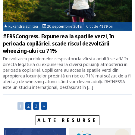
Ruxandra Schitea
20 septembrie 2018 Citit de
4979
ori
#ERSCongress. Expunerea la spațiile verzi, în
perioada copilăriei, scade riscul dezvoltării
wheezing-ului cu 71%
Dezvoltarea problemelor respiratorii la vârsta adultă se află în
directă legătură cu expunerea la diverși poluanți atmosferici în
perioada copilăriei. Copiii care au acces la spațiile verzi din
apropierea locuințelor prezintă un risc cu 71% mai scăzut de a fi
afectați de wheezing atunci când vor deveni adulți. RHINESSA
este un studiu internațional, desfășurat în […]
1
2
3
»
ALTE RESURSE