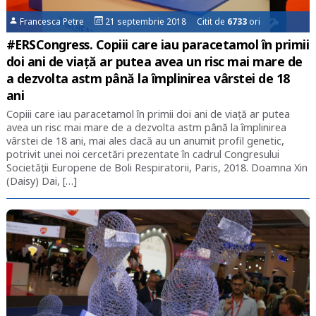
Francesca Petre
21 septembrie 2018 Citit de
6733
ori
#ERSCongress. Copiii care iau paracetamol în primii
doi ani de viață ar putea avea un risc mai mare de
a dezvolta astm până la împlinirea vârstei de 18
ani
Copiii care iau paracetamol în primii doi ani de viață ar putea
avea un risc mai mare de a dezvolta astm până la împlinirea
vârstei de 18 ani, mai ales dacă au un anumit profil genetic,
potrivit unei noi cercetări prezentate în cadrul Congresului
Societății Europene de Boli Respiratorii, Paris, 2018. Doamna Xin
(Daisy) Dai, […]