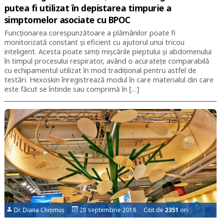
putea fi utilizat în depistarea timpurie a
simptomelor asociate cu BPOC
Funcționarea corespunzătoare a plămânilor poate fi
monitorizată constant și eficient cu ajutorul unui tricou
inteligent. Acesta poate simți mișcările pieptului și abdomenului
în timpul procesului respirator, având o acuratețe comparabilă
cu echipamentul utilizat în mod tradițional pentru astfel de
testări. Hexoskin înregistrează modul în care materialul din care
este făcut se întinde sau comprimă în […]
Dr. Diana Chițimuș
28 septembrie 2018 Citit de
2351
ori