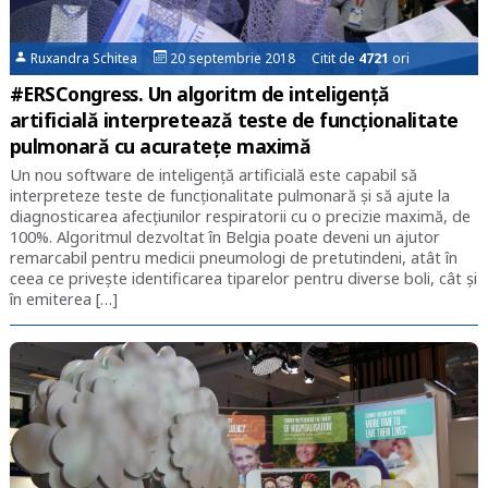
Ruxandra Schitea
20 septembrie 2018 Citit de
4721
ori
#ERSCongress. Un algoritm de inteligență
artificială interpretează teste de funcționalitate
pulmonară cu acuratețe maximă
Un nou software de inteligență artificială este capabil să
interpreteze teste de funcționalitate pulmonară și să ajute la
diagnosticarea afecțiunilor respiratorii cu o precizie maximă, de
100%. Algoritmul dezvoltat în Belgia poate deveni un ajutor
remarcabil pentru medicii pneumologi de pretutindeni, atât în
ceea ce privește identificarea tiparelor pentru diverse boli, cât și
în emiterea […]