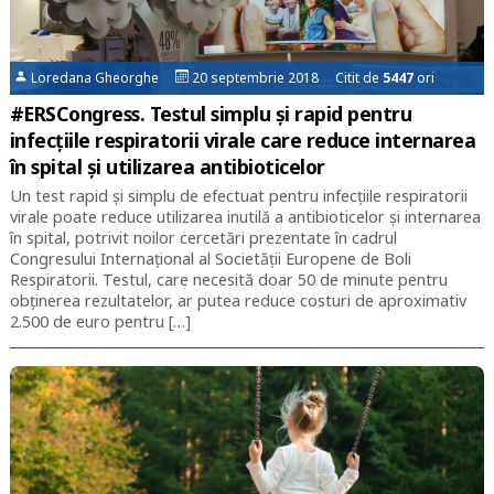
Loredana Gheorghe
20 septembrie 2018 Citit de
5447
ori
#ERSCongress. Testul simplu și rapid pentru
infecțiile respiratorii virale care reduce internarea
în spital și utilizarea antibioticelor
Un test rapid și simplu de efectuat pentru infecțiile respiratorii
virale poate reduce utilizarea inutilă a antibioticelor și internarea
în spital, potrivit noilor cercetări prezentate în cadrul
Congresului Internațional al Societății Europene de Boli
Respiratorii. Testul, care necesită doar 50 de minute pentru
obținerea rezultatelor, ar putea reduce costuri de aproximativ
2.500 de euro pentru […]