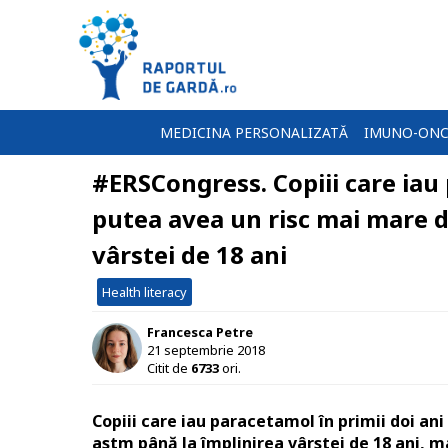
MEDICINA PERSONALIZATĂ
IMUNO-ONC
#ERSCongress. Copiii care iau 
putea avea un risc mai mare d
vârstei de 18 ani
Health literacy
Francesca Petre
21 septembrie 2018
Citit de
6733
ori.
Copiii care iau paracetamol în primii doi an
astm până la împlinirea vârstei de 18 ani, ma