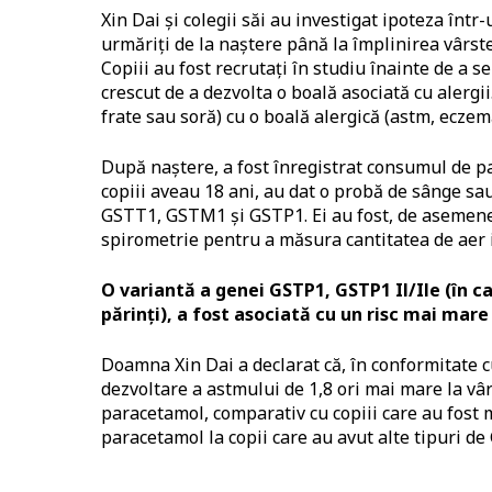
Xin Dai și colegii săi au investigat ipoteza într-
urmăriți de la naștere până la împlinirea vârst
Copiii au fost recrutați în studiu înainte de a 
crescut de a dezvolta o boală asociată cu alergi
frate sau soră) cu o boală alergică (astm, eczem
După naștere, a fost înregistrat consumul de pa
copiii aveau 18 ani, au dat o probă de sânge sau
GSTT1, GSTM1 și GSTP1. Ei au fost, de asemenea,
spirometrie pentru a măsura cantitatea de aer i
O variantă a genei GSTP1, GSTP1 Il/Ile (în 
părinți), a fost asociată cu un risc mai mare
Doamna Xin Dai a declarat că, în conformitate cu
dezvoltare a astmului de 1,8 ori mai mare la vâr
paracetamol, comparativ cu copiii care au fost m
paracetamol la copii care au avut alte tipuri de