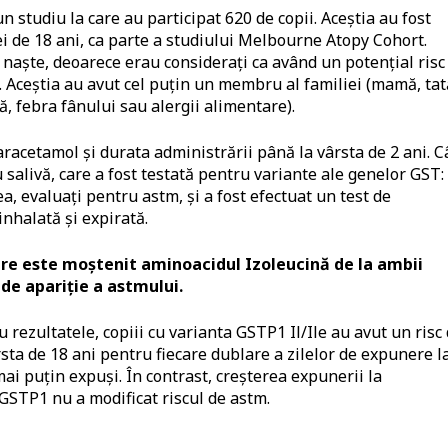
un studiu la care au participat 620 de copii. Aceștia au fost
ei de 18 ani, ca parte a studiului Melbourne Atopy Cohort.
se naște, deoarece erau considerați ca având un potențial risc
i. Aceștia au avut cel puțin un membru al familiei (mamă, tat
ă, febra fânului sau alergii alimentare).
racetamol și durata administrării până la vârsta de 2 ani. 
 salivă, care a fost testată pentru variante ale genelor GST:
 evaluați pentru astm, și a fost efectuat un test de
nhalată și expirată.
care este moștenit aminoacidul Izoleucină de la ambii
 de apariție a astmului.
 rezultatele, copiii cu varianta GSTP1 Il/Ile au avut un risc
sta de 18 ani pentru fiecare dublare a zilelor de expunere l
ai puțin expuși. În contrast, creșterea expunerii la
 GSTP1 nu a modificat riscul de astm.