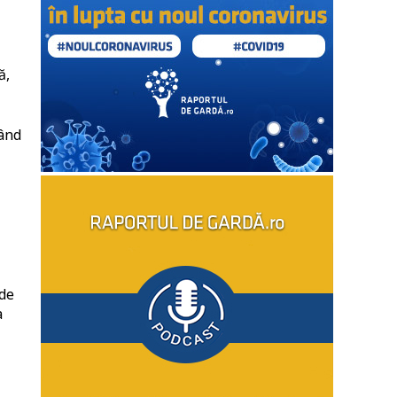
ă,
Când
 de
a