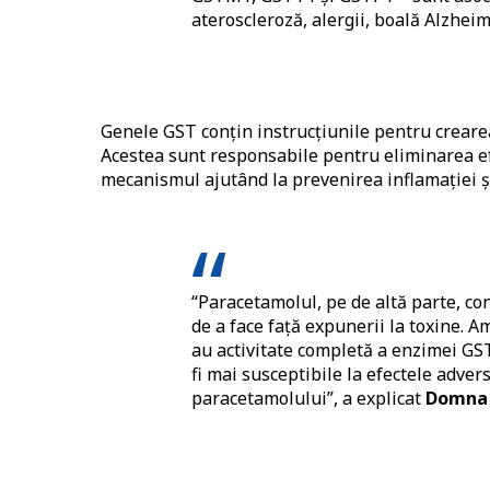
ateroscleroză, alergii, boală Alzhei
Genele GST conțin instrucțiunile pentru crearea
Acestea sunt responsabile pentru eliminarea ef
mecanismul ajutând la prevenirea inflamației și
“Paracetamolul, pe de altă parte, c
de a face față expunerii la toxine. 
au activitate completă a enzimei GST,
fi mai susceptibile la efectele adver
paracetamolului”, a explicat
Domna 