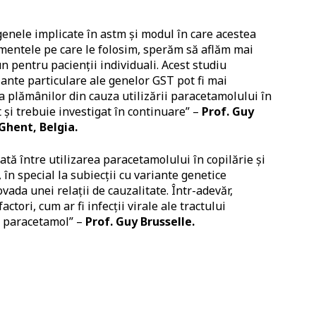
enele implicate în astm și modul în care acestea
mentele pe care le folosim, sperăm să aflăm mai
n pentru pacienții individuali. Acest studiu
ante particulare ale genelor GST pot fi mai
a plămânilor din cauza utilizării paracetamolului în
t și trebuie investigat în continuare” –
Prof. Guy
 Ghent, Belgia.
tă între utilizarea paracetamolului în copilărie și
 în special la subiecții cu variante genetice
ada unei relații de cauzalitate. Într-adevăr,
actori, cum ar fi infecții virale ale tractului
cu paracetamol” –
Prof. Guy Brusselle.