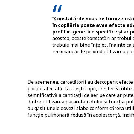
“
Constatările noastre furnizează 
în copilărie poate avea efecte adv
profiluri genetice specifice și ar 
acestea, aceste constatări ar trebui 
trebuie mai bine înțeles, înainte ca 
recomandările privind utilizarea pa
De asemenea, cercetătorii au descoperit efecte 
parțial afectată. La acești copii, creșterea util
semnificativă a cantității de aer pe care ar pute
dintre utilizarea paracetamolului și funcția pul
au găsit unele dovezi slabe conform cărora utili
funcție pulmonară redusă în adolescență, indif