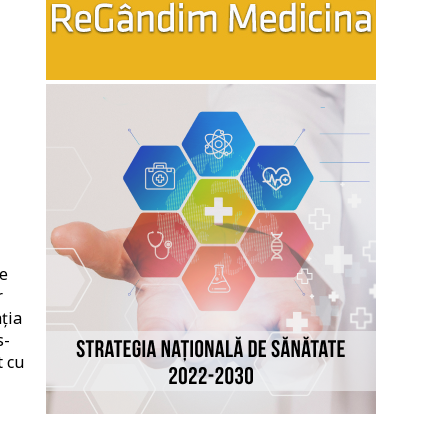
ie
r
ația
s-
t cu