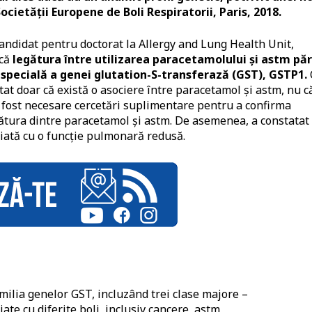
cietății Europene de Boli Respiratorii, Paris, 2018.
andidat pentru doctorat la Allergy and Lung Health Unit,
 că
legătura între utilizarea paracetamolului și astm pă
 specială a genei glutation-S-transferază (GST), GSTP1.
ătat doar că există o asociere între paracetamol și astm, nu c
 fost necesare cercetări suplimentare pentru a confirma
gătura dintre paracetamol și astm. De asemenea, a constatat
ciată cu o funcție pulmonară redusă.
amilia genelor GST, incluzând trei clase majore –
e cu diferite boli, inclusiv cancere, astm,