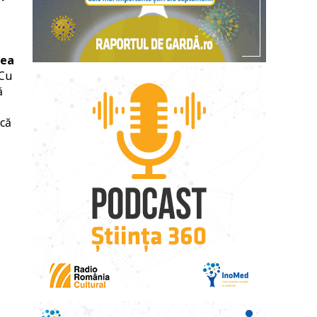
rea
Cu
ă
 că