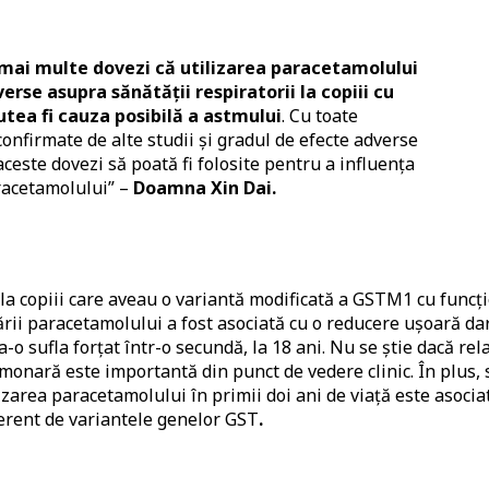
mai multe dovezi că utilizarea paracetamolului
erse asupra sănătății respiratorii la copiii cu
putea fi cauza posibilă a astmului
. Cu toate
confirmate de alte studii și gradul de efecte adverse
aceste dovezi să poată fi folosite pentru a influența
racetamolului” –
Doamna Xin Dai.
la copiii care aveau o variantă modificată a GSTM1 cu funcț
izării paracetamolului a fost asociată cu o reducere ușoară da
a-o sufla forțat într-o secundă, la 18 ani. Nu se știe dacă rel
monară este importantă din punct de vedere clinic. În plus, 
zarea paracetamolului în primii doi ani de viață este asocia
erent de variantele genelor GST
.