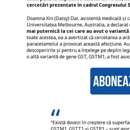
cercetări prezentate în cadrul Congresului So
Doamna Xin (Daisy) Dai, asistentă medicală și c
Universitatea Melbourne, Australia, a declarat
mai puternică la cei care au avut o variantă
toate acestea, ea a avertizat că cercetarea a ar
paracetamolul a provocat această afecțiune. Au
descoperirile și pentru a înțelege pe deplin le
o altă variantă de gene GST, GSTM1, a fost aso
“Există dovezi în creștere că superf
GSTM1, GSTT1 și GSTP1 – sunt asociat