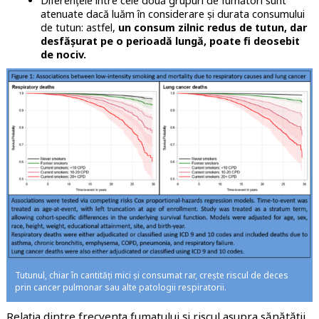
Diferențele între cele două grupuri de fumători sunt
atenuate dacă luăm în considerare și durata consumului
de tutun: astfel,
un consum zilnic redus de tutun, dar
desfășurat pe o perioadă lungă, poate fi deosebit
de nociv.
Tutunul, chiar în cantități mici și consumat rar, crește riscul de deces
prin cancer pulmonar sau alte patologii respiratorii.
Relația dintre frecvența fumatului și riscul asupra sănătății