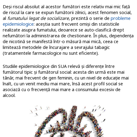
Deși riscul absolut al acestor fumători este relativ mai mic față
de riscul la care se expun fumătorii zilnici, acest fenomen social,
al
fumatului legat de socializare
, prezintă o serie de
probleme
epidemiologice
: aceștia sunt frecvent omiși din statisticile
realizate asupra fumatului, deoarece se auto-clasifică drept
nefumători la administrarea de chestionare. În plus, dependența
de nicotină se manifestă într-o măsură mai mică, ceea ce
limitează metodele de încurajare a sevrajului tabagic
(tratamentele farmacologice nu sunt eficiente).
Studiile epidemiologice din SUA relevă și diferențe între
fumătorul tipic și fumătorul social: acesta din urmă este mai
tânăr, mai frecvent de gen feminin, cu un nivel de educație mai
înalt, cu un venit mediu mai mare, însă acest profil social se
asociază cu o frecvență mai mare a consumului excesiv de
alcool.