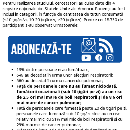
Pentru realizarea studiului, cercetătorii au cules date din 4
registre naționale din Statele Unite ale Americii. Pacienții au fost
incluși în categorii, în funcție de cantitatea de tutun consumată
(<10 țigări/zi, 10-20 țigări/zi, >20 țigări/zi). Printre cei 18.730 de
participanți s-au observat următoarele:
13% dintre persoane erau fumătoare;
649 au decedat în urma unor afecțiuni respiratorii;
560 au decedat în urma cancerului pulmonar;
Față de persoanele care nu au fumat niciodată,
fumătorii ocazionali (sub 10 țigări pe zi) au un risc
de 2,5 ori mai mare de boli respiratorii și de 8,6 ori
mai mare de cancer pulmonar;
Față de persoanele care fumează peste 20 de țigări pe zi,
persoanele care fumează sub 10 țigări zilnic au un risc
relativ mai mic
: cu 51% mai mic de boli respiratorii și cu
29% mai mic de cancer pulmonar;