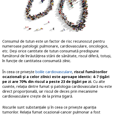
Consumul de tutun este un factor de risc recunoscut pentru
numeroase patologii: pulmonare, cardiovasculare, oncologice,
etc. Deși orice cantitate de tutun consumată predispune
fumătorul de înrăutățirea stării de sănătate, riscul diferă, totuși,
în funcție de cantitatea consumată zilnic.
În ceea ce privește
bolile cardiovasculare
,
riscul fumătorilor
ocazionali și a celor zilnici este aproape identic: 4-7 țigări
pe zi are 70% din riscul a peste 23 de țigări pe zi
.
Cu alte
cuvinte, relația dintre fumat și patologia cardiovasculară nu este
direct proporțională, iar riscul de deces prin mecanisme
cardiovasculare crește de la prima țigară.
Riscurile sunt substanțiale și în ceea ce privește apariția
tumorilor. Relația fumat ocazional-cancer pulmonar a fost