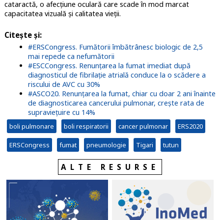
cataractă, o afecțiune oculară care scade în mod marcat
capacitatea vizuală și calitatea vieții.
Citește și:
#ERSCongress. Fumătorii îmbătrânesc biologic de 2,5
mai repede ca nefumătorii
#ESCCongress. Renunțarea la fumat imediat după
diagnosticul de fibrilație atrială conduce la o scădere a
riscului de AVC cu 30%
#ASCO20. Renunțarea la fumat, chiar cu doar 2 ani înainte
de diagnosticarea cancerului pulmonar, crește rata de
supraviețuire cu 14%
boli pulmonare
boli respiratorii
cancer pulmonar
ERS2020
ERSCongress
fumat
pneumologie
Tigari
tutun
ALTE RESURSE