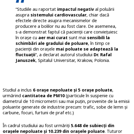
“Studiile au raportat
impactul negativ
al poluării
asupra
sistemului cardiovascular
, chiar dacă
efectele directe asupra mecanismelor de
producere a bolilor nu au fost clare. De asemenea,
s-a demonstrat faptul că pacienții care conviețuiesc
în orașe cu
aer mai curat
sunt mai
sensibili la
schimbări ale gradului de poluare
, în timp ce
pacienții din orașele
mai poluate se adaptează la
fluctuații
“, a declarat autorul studiului
Dr. Rafal
Januszek
, Spitalul Universitar, Krakow, Polonia.
Studiul a inclus
6 orașe nepoluate și 5 orașe poluate
,
urmărind
cantitatea de PM10
(particule în suspenie cu
diametrul de 10 micrometri sau mai puțin, provenite de la emisii
poluante generate de industrie precum: trafic, sobe de lemn și
carbune, focuri, furtuni de praf etc.)
În cadrul studiului au fost urmăriți
5.648 de subiecți din
orașele nepoluate și 10.239 din orașele poluate
. Tuturor