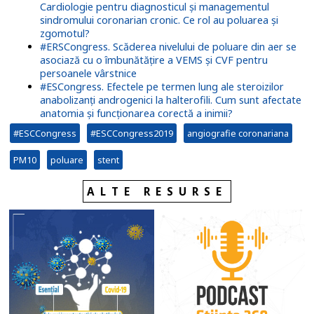
Cardiologie pentru diagnosticul și managementul
sindromului coronarian cronic. Ce rol au poluarea și
zgomotul?
#ERSCongress. Scăderea nivelului de poluare din aer se
asociază cu o îmbunătățire a VEMS și CVF pentru
persoanele vârstnice
#ESCongress. Efectele pe termen lung ale steroizilor
anabolizanți androgenici la halterofili. Cum sunt afectate
anatomia și funcționarea corectă a inimii?
#ESCCongress
#ESCCongress2019
angiografie coronariana
PM10
poluare
stent
ALTE RESURSE