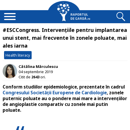
#ESCCongress. Intervențiile pentru implantarea
unui stent, mai frecvente în zonele poluate, mai
ales iarna
Health literacy
Cătălina Mărculescu
04 septembrie 2019
Citit de
2643
ori.
Conform
studiilor epidemiologice
, prezentate în cadrul
Congresului Societății Europene de Cardiologie
, zonele
puternic
poluate
au o
pondere mai mare
a intervențiilor
de
angioplastie
comparativ cu zonele mai putin
poluate.