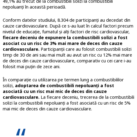
49,1% au trecut de la combustibili solizi la combustibili
nepoluanți în această perioadă.
Conform datelor studiului, 8.304 de participanți au decedat din
cauze cardiovasculare. După ce s-au luat în calcul factori precum
nivelul de educație, fumatul și alți factori de risc cardiovascular,
fiecare deceniu de expunere la combustibili solizi a fost
asociat cu un risc de 3% mai mare de deces din cauze
cardiovasculare.
Participanții care au folosit combustibili solizi
timp de 30 de ani sau mai mult au avut un risc cu 12% mai mare
de deces din cauze cardiovasculare, comparativ cu cei care i-au
folosit mai puțin de zece ani.
În comparație cu utilizarea pe termen lung a combustibililor
solizi,
adoptarea de combustibili nepoluanți a fost
asociată cu un risc mai mic de deces din cauze
cardiovasculare.
La fiecare deceniu, trecerea de la combustibili
solizi la combustibili nepoluanți a fost asociată cu un risc de 5%
mai mic de deces din cauze cardiovasculare.