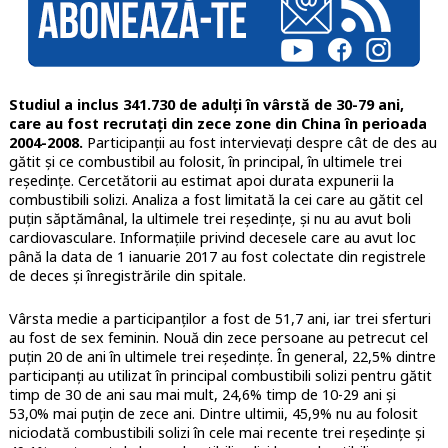
Studiul a inclus 341.730 de adulți în vârstă de 30-79 ani,
care au fost recrutați din zece zone din China în perioada
2004-2008.
Participanții au fost intervievați despre cât de des au
gătit și ce combustibil au folosit, în principal, în ultimele trei
reședințe. Cercetătorii au estimat apoi durata expunerii la
combustibili solizi. Analiza a fost limitată la cei care au gătit cel
puțin săptămânal, la ultimele trei reședințe, și nu au avut boli
cardiovasculare. Informațiile privind decesele care au avut loc
până la data de 1 ianuarie 2017 au fost colectate din registrele
de deces și înregistrările din spitale.
Vârsta medie a participanților a fost de 51,7 ani, iar trei sferturi
au fost de sex feminin. Nouă din zece persoane au petrecut cel
puțin 20 de ani în ultimele trei reședințe. În general, 22,5% dintre
participanți au utilizat în principal combustibili solizi pentru gătit
timp de 30 de ani sau mai mult, 24,6% timp de 10-29 ani și
53,0% mai puțin de zece ani. Dintre ultimii, 45,9% nu au folosit
niciodată combustibili solizi în cele mai recente trei reședințe și