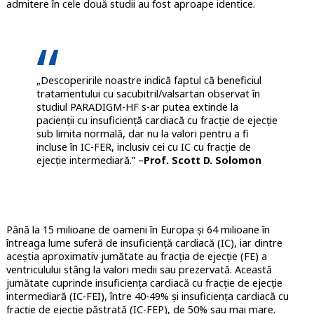
admitere în cele două studii au fost aproape identice.
„Descoperirile noastre indică faptul că beneficiul
tratamentului cu sacubitril/valsartan observat în
studiul PARADIGM-HF s-ar putea extinde la
pacienții cu insuficiență cardiacă cu fracție de ejecție
sub limita normală, dar nu la valori pentru a fi
incluse în IC-FER, inclusiv cei cu IC cu fracție de
ejecție intermediară.” –
Prof. Scott D. Solomon
Până la 15 milioane de oameni în Europa și 64 milioane în
întreaga lume suferă de insuficiență cardiacă (IC), iar dintre
aceștia aproximativ jumătate au fracția de ejecție (FE) a
ventriculului stâng la valori medii sau prezervată. Această
jumătate cuprinde insuficiența cardiacă cu fracție de ejecție
intermediară (IC-FEI), între 40-49% și insuficiența cardiacă cu
fracție de ejecție păstrată (IC-FEP), de 50% sau mai mare.