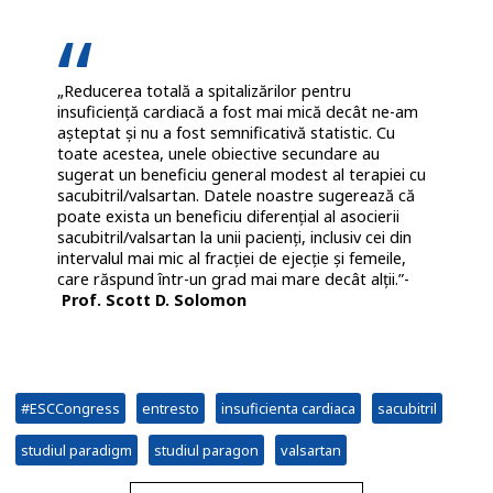
„Reducerea totală a spitalizărilor pentru
insuficiență cardiacă a fost mai mică decât ne-am
așteptat și nu a fost semnificativă statistic. Cu
toate acestea, unele obiective secundare au
sugerat un beneficiu general modest al terapiei cu
sacubitril/valsartan. Datele noastre sugerează că
poate exista un beneficiu diferențial al asocierii
sacubitril/valsartan la unii pacienți, inclusiv cei din
intervalul mai mic al fracției de ejecție și femeile,
care răspund într-un grad mai mare decât alții.”-
Prof. Scott D. Solomon
#ESCCongress
entresto
insuficienta cardiaca
sacubitril
studiul paradigm
studiul paragon
valsartan