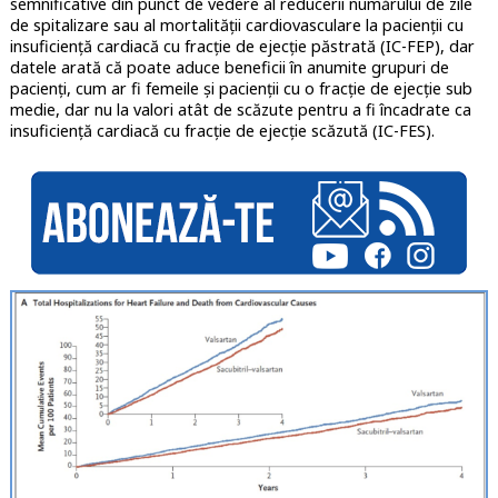
semnificative din punct de vedere al reducerii numărului de zile
de spitalizare sau al mortalității cardiovasculare la pacienții cu
insuficiență cardiacă cu fracție de ejecție păstrată (IC-FEP), dar
datele arată că poate aduce beneficii în anumite grupuri de
pacienți, cum ar fi femeile și pacienții cu o fracție de ejecție sub
medie, dar nu la valori atât de scăzute pentru a fi încadrate ca
insuficiență cardiacă cu fracție de ejecție scăzută (IC-FES).