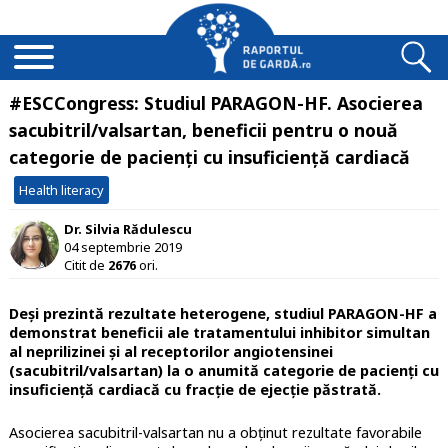
#ESCCongress: Studiul PARAGON-HF. Asocierea
sacubitril/valsartan, beneficii pentru o nouă
categorie de pacienți cu insuficiență cardiacă
Health literacy
Dr. Silvia Rădulescu
04 septembrie 2019
Citit de
2676
ori.
Deși prezintă rezultate heterogene, studiul PARAGON-HF a
demonstrat beneficii ale tratamentului inhibitor simultan
al neprilizinei și al receptorilor angiotensinei
(sacubitril/valsartan) la o anumită categorie de pacienți cu
insuficiență cardiacă cu fracție de ejecție păstrată.
Asocierea sacubitril-valsartan nu a obținut rezultate favorabile