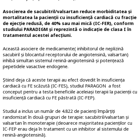
Asocierea de sacubitril/valsartan reduce morbiditatea și
mortalitatea la pacienții cu insuficiență cardiacă cu fracție
de ejecție redusă, de 40% sau mai mică (IC-FER), conform
studiului PARADIGM și reprezintă o indicație de clasa I în
tratamentul acestei afecțiuni.
Această asociere de medicamente( inhibitorul de neplizină
sacubiril și blocantul receptorului de angiotensină, valsartan)
inhibă simultan sistemul renină-angiotensină și potențează
pepetidele vasactive endogene.
Știind deja că aceste terapii au efect dovedit în insuficiența
cardiacă cu FE scăzută (IC-FES), studiul PARAGON a fost
conceput pentru a testa beneficiile aceleiași terapii la pacienții cu
insuficiență cardiacă cu FE păstrată (IC-FEP).
Studiul a inclus un număr de 4.822 de pacienți împărțiți
randomizat în două grupuri de terapie: sacubitril/valsartan și
valsartan în monoterapie (deoarece majoritatea pacienților cu
IC-FEP erau deja în tratament cu un inhibitor al sistemului de
renină-angiotensină).