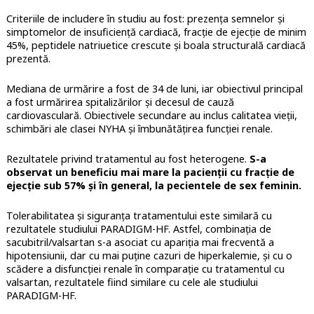
Criteriile de includere în studiu au fost: prezența semnelor și
simptomelor de insuficiență cardiacă, fracție de ejecție de minim
45%, peptidele natriuetice crescute și boala structurală cardiacă
prezentă.
Mediana de urmărire a fost de 34 de luni, iar obiectivul principal
a fost urmărirea spitalizărilor și decesul de cauză
cardiovasculară. Obiectivele secundare au inclus calitatea vieții,
schimbări ale clasei NYHA și îmbunătățirea funcției renale.
Rezultatele privind tratamentul au fost heterogene.
S-a
observat un beneficiu mai mare la pacienții cu fracție de
ejecție sub 57% și în general, la pecientele de sex feminin.
Tolerabilitatea și siguranța tratamentului este similară cu
rezultatele studiului PARADIGM-HF. Astfel, combinația de
sacubitril/valsartan s-a asociat cu apariția mai frecventă a
hipotensiunii, dar cu mai puține cazuri de hiperkalemie, și cu o
scădere a disfuncției renale în comparație cu tratamentul cu
valsartan, rezultatele fiind similare cu cele ale studiului
PARADIGM-HF.