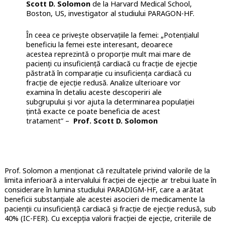
Scott D. Solomon
de la Harvard Medical School,
Boston, US, investigator al studiului PARAGON-HF.
În ceea ce privește observațiile la femei: „Potențialul
beneficiu la femei este interesant, deoarece
acestea reprezintă o proporție mult mai mare de
pacienți cu insuficiență cardiacă cu fracție de ejecție
păstrată în comparație cu insuficiența cardiacă cu
fracție de ejecție redusă. Analize ulterioare vor
examina în detaliu aceste descoperiri ale
subgrupului și vor ajuta la determinarea populației
țintă exacte ce poate beneficia de acest
tratament” –
Prof. Scott D. Solomon
Prof. Solomon a menționat că rezultatele privind valorile de la
limita inferioară a intervalului fracției de ejecție ar trebui luate în
considerare în lumina studiului PARADIGM-HF, care a arătat
beneficii substanțiale ale acestei asocieri de medicamente la
pacienții cu insuficiență cardiacă și fracție de ejecție redusă, sub
40% (IC-FER). Cu excepția valorii fracției de ejecție, criteriile de