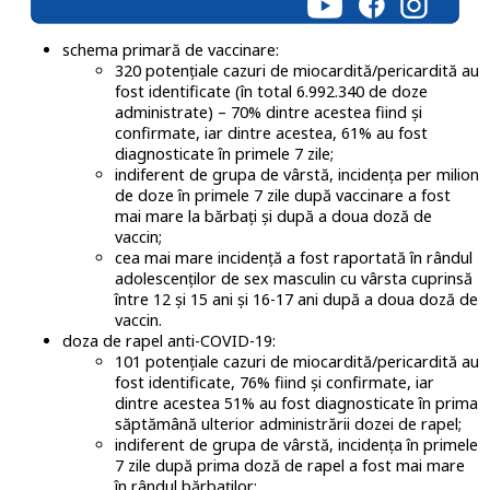
schema primară de vaccinare:
320 potențiale cazuri de miocardită/pericardită au
fost identificate (în total 6.992.340 de doze
administrate) – 70% dintre acestea fiind și
confirmate, iar dintre acestea, 61% au fost
diagnosticate în primele 7 zile;
indiferent de grupa de vârstă, incidența per milion
de doze în primele 7 zile după vaccinare a fost
mai mare la bărbați și după a doua doză de
vaccin;
cea mai mare incidență a fost raportată în rândul
adolescenților de sex masculin cu vârsta cuprinsă
între 12 și 15 ani și 16-17 ani după a doua doză de
vaccin.
doza de rapel anti-COVID-19:
101 potențiale cazuri de miocardită/pericardită au
fost identificate, 76% fiind și confirmate, iar
dintre acestea 51% au fost diagnosticate în prima
săptămână ulterior administrării dozei de rapel;
indiferent de grupa de vârstă, incidența în primele
7 zile după prima doză de rapel a fost mai mare
în rândul bărbaților;