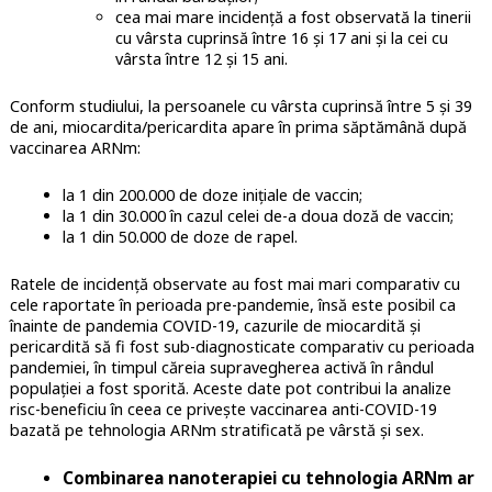
cea mai mare incidență a fost observată la tinerii
cu vârsta cuprinsă între 16 și 17 ani și la cei cu
vârsta între 12 și 15 ani.
Conform studiului, la persoanele cu vârsta cuprinsă între 5 și 39
de ani, miocardita/pericardita apare în prima săptămână după
vaccinarea ARNm:
la 1 din 200.000 de doze inițiale de vaccin;
la 1 din 30.000 în cazul celei de-a doua doză de vaccin;
la 1 din 50.000 de doze de rapel.
Ratele de incidență observate au fost mai mari comparativ cu
cele raportate în perioada pre-pandemie, însă este posibil ca
înainte de pandemia COVID-19, cazurile de miocardită și
pericardită să fi fost sub-diagnosticate comparativ cu perioada
pandemiei, în timpul căreia supravegherea activă în rândul
populației a fost sporită. Aceste date pot contribui la analize
risc-beneficiu în ceea ce privește vaccinarea anti-COVID-19
bazată pe tehnologia ARNm stratificată pe vârstă și sex.
Combinarea nanoterapiei cu tehnologia ARNm ar