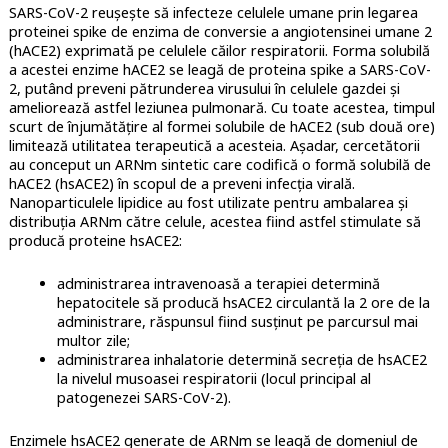
SARS-CoV-2 reușește să infecteze celulele umane prin legarea
proteinei spike de enzima de conversie a angiotensinei umane 2
(hACE2) exprimată pe celulele căilor respiratorii. Forma solubilă
a acestei enzime hACE2 se leagă de proteina spike a SARS-CoV-
2, putând preveni pătrunderea virusului în celulele gazdei și
ameliorează astfel leziunea pulmonară. Cu toate acestea, timpul
scurt de înjumătățire al formei solubile de hACE2 (sub două ore)
limitează utilitatea terapeutică a acesteia. Așadar, cercetătorii
au conceput un ARNm sintetic care codifică o formă solubilă de
hACE2 (hsACE2) în scopul de a preveni infecția virală.
Nanoparticulele lipidice au fost utilizate pentru ambalarea și
distribuția ARNm către celule, acestea fiind astfel stimulate să
producă proteine hsACE2:
administrarea intravenoasă a terapiei determină
hepatocitele să producă hsACE2 circulantă la 2 ore de la
administrare, răspunsul fiind susținut pe parcursul mai
multor zile;
administrarea inhalatorie determină secreția de hsACE2
la nivelul musoasei respiratorii (locul principal al
patogenezei SARS-CoV-2).
Enzimele hsACE2 generate de ARNm se leagă de domeniul de