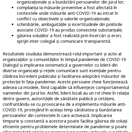
organizaționale și a bunăstării persoanelor din jurul lor;
complianța la măsurile preventive a fost afectată în
contextele unde măsurile anti-COVID-19 au intrat în
conflict cu obiectivele și valorile organizaționale;
schimbările, ambiguitățile și incertitudinile din politicile
asociate COVID-19 au produs consecințe substanțiale;
găsirea soluțiilor a fost realizată prin încercări și erori,
sprijin inter-colegial și comunicare transparentă.
Rezultatele studiului demonstrează rolul important și activ al
organizațiilor și comunităților în timpul pandemiei de COVID-19.
Dialogul și implicarea sistematică a guvernelor cu liderii din
diverse organizații și rețele comunitare sunt esențiale pentru
clădirea încrederii publicului și facilitarea adoptării măsurilor de
protecție în fața pandemiei. Aceste persoane cheie funcționează
adesea ca modele, fiind capabile să influențeze comportamentul
oamenilor din jurul lor. Astfel, liderii locali au un rol cheie în relația
dintre guvern, autoritățile de sănătate publică și cetățeni,
confruntându-se cu provocarea de a implementa măsurile anti-
COVID-19, protejând în același timp sănătatea și bunăstarea
persoanelor din contextele în care activează. Implicarea
timpurie și constantă a acestora poate facilita găsirea de soluții
eficiente pentru problemele determinate de pandemie și poate