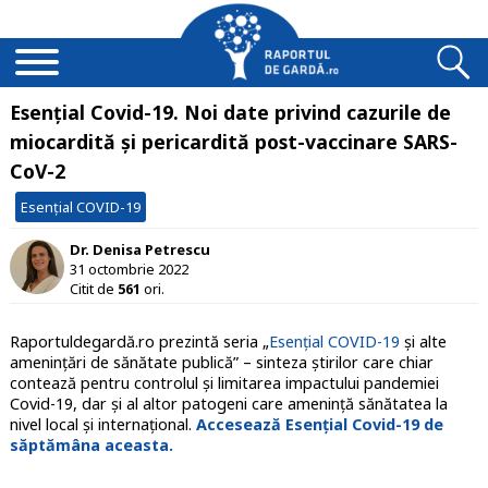
Esențial Covid-19. Noi date privind cazurile de
miocardită și pericardită post-vaccinare SARS-
CoV-2
Esențial COVID-19
Dr. Denisa Petrescu
31 octombrie 2022
Citit de
561
ori.
Raportuldegardă.ro prezintă seria „
Esențial COVID-19
și alte
amenințări de sănătate publică” – sinteza știrilor care chiar
contează pentru controlul și limitarea impactului pandemiei
Covid-19, dar și al altor patogeni care amenință sănătatea la
nivel local și internațional.
Accesează Esențial Covid-19 de
săptămâna aceasta.