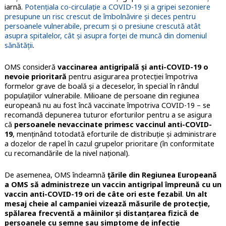
iarnă.
Potențiala co-circulație a COVID-19 și a gripei sezoniere
presupune un risc crescut de îmbolnăvire și deces pentru
persoanele vulnerabile, precum și o presiune crescută atât
asupra spitalelor, cât și asupra forței de muncă din domeniul
sănătății
.
OMS consideră
vaccinarea antigripală și anti-COVID-19 o
nevoie prioritară
pentru asigurarea protecției împotriva
formelor grave de boală și a deceselor, în special în rândul
populațiilor vulnerabile. Milioane de persoane din regiunea
europeană nu au fost încă vaccinate împotriva COVID-19 – se
recomandă depunerea tuturor eforturilor pentru a se asigura
că
persoanele nevaccinate primesc vaccinul anti-COVID-
19
, menținând totodată eforturile de distribuție și administrare
a dozelor de rapel în cazul grupelor prioritare (în conformitate
cu recomandările de la nivel național).
De asemenea, OMS îndeamnă
țările din Regiunea Europeană
a OMS să administreze un vaccin antigripal împreună cu un
vaccin anti-COVID-19 ori de câte ori este fezabil
.
Un alt
mesaj cheie al campaniei vizează măsurile de protecție,
spălarea frecventă a mâinilor și distanțarea fizică de
persoanele cu semne sau simptome de infecție