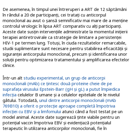
De asemenea, în timpul unei întreruperi a ART de 12 săptămâni
în rândul a 20 de participanți, cei tratați cu anticorpul
monoclonal au avut o șansă semnificativ mai mare de a menține
controlul virologic în lipsa ART comparativ cu alți participanți.
Aceste date susțin intervențiile administrate la momentul inițierii
terapiei antiretrovirale ca strategie de limitare a persistenței
HIV-1 pe termen lung. Totuși, în ciuda rezultatelor remarcabile,
studii suplimentare sunt necesare pentru stabilirea eficacității și
siguranței anticorpului monoclonal, precum și identificarea unor
soluții pentru optimizarea tratamentului și amplificarea efectelor
clinice.
Într-un alt
studiu experimental, un grup de anticorpi
monoclonali (mAb) ce țintesc două proteine cheie de pe
suprafața virusului Epstein-Barr (gH și gL) a putut împiedica
infecția
celulelor B umane și a celulelor epiteliale de le nivelul
gâtului. Totodată,
unul dintre anticorpii monoclonali (mAb
769B10) a oferit o protecție aproape completă împotriva
infecției cu EBV și a limfomului
atunci când a fost testat pe un
model animal. Aceste date sugerează ținte viabile pentru un
potențial vaccin împotriva EBV și evidențiază potențialul
terapeutic în utilizarea anticorpilor monoclonali, fie în