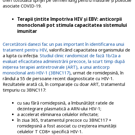
oferi totodată sprijin pe termen lung pentru măsurile și politicile
asociate COVID-19.
Terapii țintite împotriva HIV și EBV: anticorpii
monoclonali pot stimula capacitatea sistemului
imunitar
Cercetătorii danezi fac un pas important în identificarea unui
tratament pentru HIV
, valorificând capacitatea organismului de
a lupta cu infecția
. Studiul clinic randomizat de fază 1b/2a a
evaluat eficacitatea administrării precoce, la scurt timp după
inițierea terapiei antiretrovirale (ART), a unui anticorp
monoclonal anti-HIV-1 (3BNC117)
, urmat de romidepsină, în
rândul a 55 de persoane recent diagnosticate cu HIV-1.
Rezultatele arată că, în comparație cu doar ART, tratamentul
timpuriu cu 3BNC117:
cu sau fără romidepsină, a îmbunătățit ratele de
dezintegrare plasmatică a ARN-ului HIV-1;
a accelerat eliminarea celulelor infectate;
în ziua 365, tratamentul precoce cu 3BNC117 +
romidepsină a fost asociat cu creșterea imunității
celulelor T CD8+ specifică HIV-1.