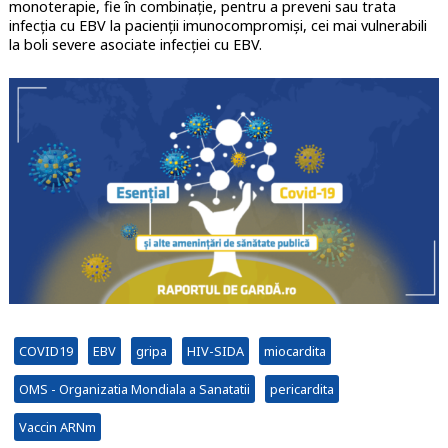
monoterapie, fie în combinație, pentru a preveni sau trata
infecția cu EBV la pacienții imunocompromiși, cei mai vulnerabili
la boli severe asociate infecției cu EBV.
COVID19
EBV
gripa
HIV-SIDA
miocardita
OMS - Organizatia Mondiala a Sanatatii
pericardita
Vaccin ARNm