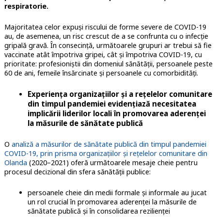
respiratorie.
Majoritatea celor expuși riscului de forme severe de COVID-19
au, de asemenea, un risc crescut de a se confrunta cu o infecție
gripală gravă. În consecință, următoarele grupuri ar trebui să fie
vaccinate atât împotriva gripei, cât și împotriva COVID-19, cu
prioritate: profesioniștii din domeniul sănătății, persoanele peste
60 de ani, femeile însărcinate și persoanele cu comorbidități.
Experiența organizațiilor și a rețelelor comunitare
din timpul pandemiei evidențiază necesitatea
implicării liderilor locali în promovarea aderenței
la măsurile de sănătate publică
O
analiză a măsurilor de sănătate publică din timpul pandemiei
COVID-19, prin prisma organizațiilor și rețelelor comunitare din
Olanda
(2020–2021) oferă următoarele mesaje cheie pentru
procesul decizional din sfera sănătății publice:
persoanele cheie din medii formale și informale au jucat
un rol crucial în promovarea aderenței la măsurile de
sănătate publică și în consolidarea rezilienței