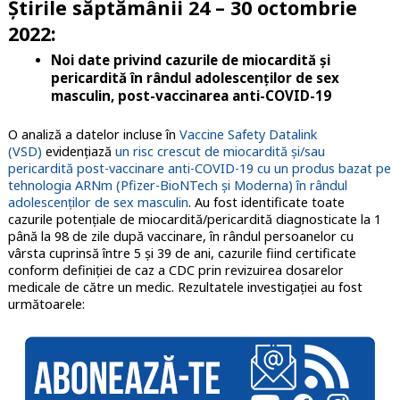
Știrile săptămânii 24 – 30 octombrie
2022:
Noi date privind cazurile de miocardită și
pericardită în rândul adolescenților de sex
masculin, post-vaccinarea anti-COVID-19
O analiză a datelor incluse în
Vaccine Safety Datalink
(VSD)
evidențiază
un risc crescut de miocardită și/sau
pericardită post-vaccinare anti-COVID-19 cu un produs bazat pe
tehnologia ARNm (Pfizer-BioNTech și Moderna) în rândul
adolescenților de sex masculin
. Au fost identificate toate
cazurile potențiale de miocardită/pericardită diagnosticate la 1
până la 98 de zile după vaccinare, în rândul persoanelor cu
vârsta cuprinsă între 5 și 39 de ani, cazurile fiind certificate
conform definiției de caz a CDC prin revizuirea dosarelor
medicale de către un medic. Rezultatele investigației au fost
următoarele: