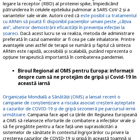
legare la receptor (RBD) al proteinei spike, împiedicând
pătrunderea în celulele epiteliului pulmonar a SARS-CoV-2 și a
variantelor sale virale. Autorii cred că
este posibil ca tratamentul
cu ARNm să poată fi disponibil pacienților umani peste „câțiva
ani”, ulteriror demostrării eficacității în prevenția infecției la
șoareci
. Dacă acest lucru se va realiza, metoda de administrare
preferată în cazul oamenilor ar fi cea pe cale inhalatorie. Printre
avantajele unei astfel de terapii se numără și faptul că sinteza
ARNm este rapidă, accesibilă și scalabilă, putând reprezenta o
opțiune terapeutică importantă în combaterea pandemiei.
Biroul Regional al OMS pentru Europa: informații
despre cum să ne protejăm de gripă și Covid-19 în
această iarnă
Organizația Mondială a Sănătății (OMS) a lansat recent o
campanie de conștiențizare a riscului asociat creșterii așteptate
a cazurilor de COVID-19 și de gripă sezonieră pe parcursul iernii
următoare
. Campania face apel ca țările din Regiunea Europeană
a OMS să relanseze eforturile de combatere a infecțiilor virale și
să fie pregătite pentru a face față unei suprasolicitări a
sistemelor de sănătate în contextul îngrijorărilor cu privire la
creșterea cazurilor de COVID-19 și gripă în această toamnă și