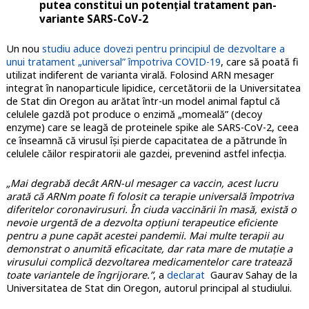
putea constitui un potențial tratament pan-
variante SARS-CoV-2
Un nou
studiu aduce dovezi pentru principiul de dezvoltare a
unui tratament „universal” împotriva COVID-19
, care să poată fi
utilizat indiferent de varianta virală. Folosind ARN mesager
integrat în nanoparticule lipidice, cercetătorii de la Universitatea
de Stat din Oregon au arătat într-un model animal faptul că
celulele gazdă pot produce o enzimă „momeală” (decoy
enzyme) care se leagă de proteinele spike ale SARS-CoV-2, ceea
ce înseamnă că virusul își pierde capacitatea de a pătrunde în
celulele căilor respiratorii ale gazdei, prevenind astfel infecția.
„Mai degrabă decât ARN-ul mesager ca vaccin, acest lucru
arată că ARNm poate fi folosit ca terapie universală împotriva
diferitelor coronavirusuri. În ciuda vaccinării în masă, există o
nevoie urgentă de a dezvolta opțiuni terapeutice eficiente
pentru a pune capăt acestei pandemii. Mai multe terapii au
demonstrat o anumită eficacitate, dar rata mare de mutație a
virusului complică dezvoltarea medicamentelor care tratează
toate variantele de îngrijorare.”
, a
declarat
Gaurav Sahay de la
Universitatea de Stat din Oregon, autorul principal al studiului.