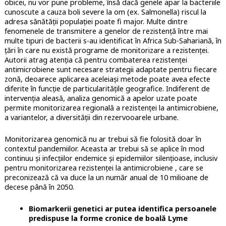
obicei, nu vor pune probleme, însă dacă genele apar la bacteriile
cunoscute a cauza boli severe la om (ex. Salmonella) riscul la
adresa sănătății populației poate fi major. Multe dintre
fenomenele de transmitere a genelor de rezistență între mai
multe tipuri de bacterii s-au identificat în Africa Sub-Sahariană, în
țări în care nu există programe de monitorizare a rezistenței.
Autorii atrag atenția că pentru combaterea rezistenței
antimicrobiene sunt necesare strategii adaptate pentru fiecare
zonă, deoarece aplicarea aceleiași metode poate avea efecte
diferite în funcție de particularitățile geografice. Indiferent de
intervenția aleasă, analiza genomică a apelor uzate poate
permite monitorizarea regională a rezistenței la antimicrobiene,
a variantelor, a diversității din rezervooarele urbane.
Monitorizarea genomică nu ar trebui să fie folosită doar în
contextul pandemiilor. Aceasta ar trebui să se aplice în mod
continuu și infecțiilor endemice și epidemiilor silențioase, inclusiv
pentru monitorizarea rezistenței la antimicrobiene , care se
preconizează că va duce la un număr anual de 10 milioane de
decese până în 2050.
Biomarkerii genetici ar putea identifica persoanele
predispuse la forme cronice de boală Lyme