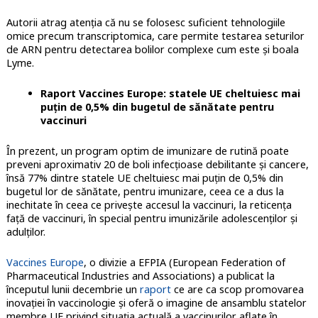
Autorii atrag atenția că nu se folosesc suficient tehnologiile
omice precum transcriptomica, care permite testarea seturilor
de ARN pentru detectarea bolilor complexe cum este și boala
Lyme.
Raport Vaccines Europe: statele UE cheltuiesc mai
puțin de 0,5% din bugetul de sănătate pentru
vaccinuri
În prezent, un program optim de imunizare de rutină poate
preveni aproximativ 20 de boli infecțioase debilitante și cancere,
însă 77% dintre statele UE cheltuiesc mai puțin de 0,5% din
bugetul lor de sănătate, pentru imunizare, ceea ce a dus la
inechitate în ceea ce privește accesul la vaccinuri, la reticența
față de vaccinuri, în special pentru imunizările adolescenților și
adulților.
Vaccines Europe
, o divizie a EFPIA (European Federation of
Pharmaceutical Industries and Associations) a publicat la
începutul lunii decembrie un
raport
ce are ca scop promovarea
inovației în vaccinologie și oferă o imagine de ansamblu statelor
membre UE privind situația actuală a vaccinurilor aflate în