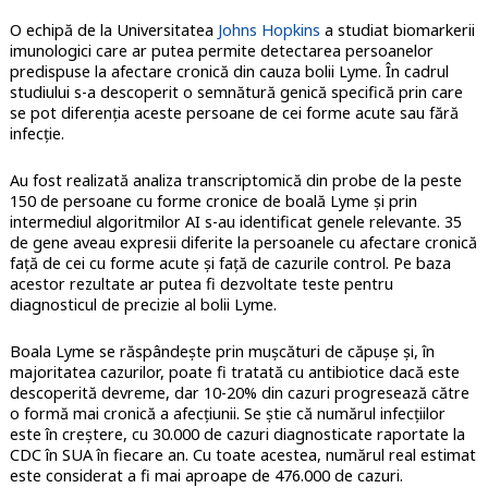
O echipă de la Universitatea
Johns Hopkins
a studiat biomarkerii
imunologici care ar putea permite detectarea persoanelor
predispuse la afectare cronică din cauza bolii Lyme. În cadrul
studiului s-a descoperit o semnătură genică specifică prin care
se pot diferenția aceste persoane de cei forme acute sau fără
infecție.
Au fost realizată analiza transcriptomică din probe de la peste
150 de persoane cu forme cronice de boală Lyme și prin
intermediul algoritmilor AI s-au identificat genele relevante. 35
de gene aveau expresii diferite la persoanele cu afectare cronică
față de cei cu forme acute și față de cazurile control. Pe baza
acestor rezultate ar putea fi dezvoltate teste pentru
diagnosticul de precizie al bolii Lyme.
Boala Lyme se răspândește prin mușcături de căpușe și, în
majoritatea cazurilor, poate fi tratată cu antibiotice dacă este
descoperită devreme, dar 10-20% din cazuri progresează către
o formă mai cronică a afecțiunii. Se știe că numărul infecțiilor
este în creștere, cu 30.000 de cazuri diagnosticate raportate la
CDC în SUA în fiecare an. Cu toate acestea, numărul real estimat
este considerat a fi mai aproape de 476.000 de cazuri.