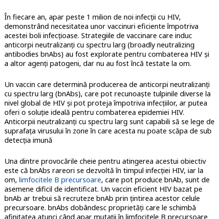
În fiecare an, apar peste 1 milion de noi infecții cu HIV,
demonstrând necesitatea unor vaccinuri eficiente împotriva
acestei boli infecțioase. Strategiile de vaccinare care induc
anticorpi neutralizanți cu spectru larg (broadly neutralizing
antibodies bnAbs) au fost explorate pentru combaterea HIV și
a altor agenți patogeni, dar nu au fost încă testate la om.
Un vaccin care determină producerea de anticorpi neutralizanți
cu spectru larg (bnAbs), care pot recunoaște tulpinile diverse la
nivel global de HIV și pot proteja împotriva infecțiilor, ar putea
oferi o soluție ideală pentru combaterea epidemiei HIV.
Anticorpii neutralizanți cu spectru larg sunt capabili să se lege de
suprafața virusului în zone în care acesta nu poate scăpa de sub
detecția imună
Una dintre provocările cheie pentru atingerea acestui obiectiv
este că bnAbs rareori se dezvoltă în timpul infecției HIV, iar la
om,
limfocitele B precursoare
, care pot produce bnAb, sunt de
asemene dificil de identificat. Un vaccin eficient HIV bazat pe
bnAb ar trebui să recruteze bnAb prin țintirea acestor celule
precursoare. bnAbs dobândesc proprietăți care le schimbă
afinitatea atunci când apar mutații în limfocitele B precursoare