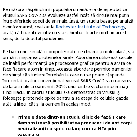
Pe măsura răspândirii în populația umană, era de așteptat ca
virusul SARS-CoV-2 să evolueze astfel încât să circule mai puțin
între diferitele specii de animale. Însă, un studiu bazat pe analiză
bioinformatică, realizat la
Rochester Institute of Technology
,
arată că tiparul evolutiv nu s-a schimbat foarte mult, în acest
sens, de la debutul pandemiei.
Pe baza unei simulări computerizate de dinamică moleculară, s-a
urmărit mișcarea proteinelor virale. Abordarea utilizează calcule
de înaltă performanță pe procesoare grafice pentru a arăta ce
face fiecare atom în timp. Această abordare permite oamenilor
de știință să studieze întrebări la care nu se poate răspunde
într-un laborator convențional. Virusul SARS-CoV-2 s-a transmis
de la animale la oameni în 2019, unul dintre vectorii incriminați
fiind liliacul. În cadrul studiului s-a demonstrat că virusul își
folosește proteinele spike pentru a se atașa de celulele gazdă
atât la lilieci, cât și la oameni în același mod.
Primele date dintr-un studiu clinic de fază 1 care
demonstrează posibilitatea producerii de anticorpi
neutralizanți cu spectru larg contra HIV prin
vaccinare