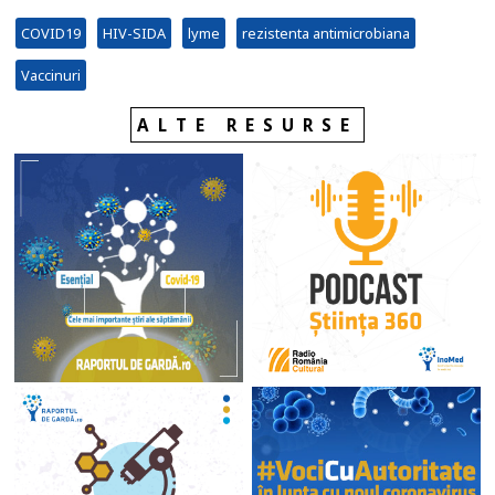
COVID19
HIV-SIDA
lyme
rezistenta antimicrobiana
Vaccinuri
ALTE RESURSE