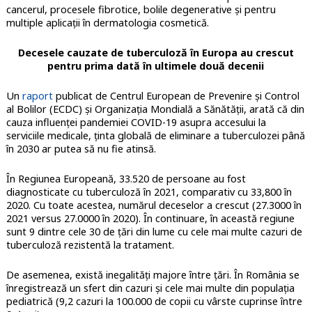
cancerul, procesele fibrotice, bolile degenerative și pentru
multiple aplicații în dermatologia cosmetică.
Decesele cauzate de tuberculoză în Europa au crescut
pentru prima dată în ultimele două decenii
Un
raport
publicat de Centrul European de Prevenire și Control
al Bolilor (ECDC) și Organizația Mondială a Sănătății, arată că din
cauza influenței pandemiei COVID-19 asupra accesului la
serviciile medicale, ținta globală de eliminare a tuberculozei până
în 2030 ar putea să nu fie atinsă.
În Regiunea Europeană, 33.520 de persoane au fost
diagnosticate cu tuberculoză în 2021, comparativ cu 33,800 în
2020. Cu toate acestea, numărul deceselor a crescut (27.3000 în
2021 versus 27.0000 în 2020). În continuare, în această regiune
sunt 9 dintre cele 30 de țări din lume cu cele mai multe cazuri de
tuberculoză rezistentă la tratament.
De asemenea, există inegalități majore între țări. În România se
înregistrează un sfert din cazuri și cele mai multe din populația
pediatrică (9,2 cazuri la 100.000 de copii cu vârste cuprinse între