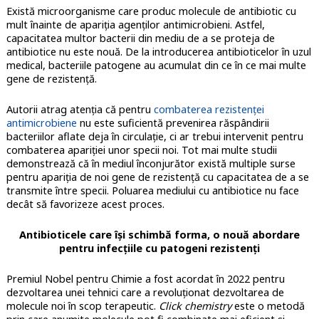
Există microorganisme care produc molecule de antibiotic cu
mult înainte de apariția agenților antimicrobieni. Astfel,
capacitatea multor bacterii din mediu de a se proteja de
antibiotice nu este nouă. De la introducerea antibioticelor în uzul
medical, bacteriile patogene au acumulat din ce în ce mai multe
gene de rezistență.
Autorii atrag atenția că pentru
combaterea rezistenței
antimicrobiene
nu este suficientă prevenirea răspândirii
bacteriilor aflate deja în circulație, ci ar trebui intervenit pentru
combaterea apariției unor specii noi. Tot mai multe studii
demonstrează că în mediul înconjurător există multiple surse
pentru apariția de noi gene de rezistență cu capacitatea de a se
transmite între specii. Poluarea mediului cu antibiotice nu face
decât să favorizeze acest proces.
Antibioticele care își schimbă forma, o nouă abordare
pentru infecțiile cu patogeni rezistenți
Premiul Nobel pentru Chimie a fost acordat în 2022 pentru
dezvoltarea unei tehnici care a revoluționat dezvoltarea de
molecule noi în scop terapeutic.
Click chemistry
este o metodă