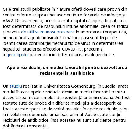
Cele trei studii publicate în Nature oferă dovezi care provin din
centre diferite asupra unei asocieri între focarele de infecție și
AAV2. De asemenea, acestea arată faptul că injuria hepatică a
fost determinată de răspunsuri imune anormale, ceea ce indică
și nevoia
de utiliza imunosupresoare
în abordarea terapeutică,
nu neapărat agenți antivirali. Următorii pași sunt legați de
identificarea contribuției fiecărui tip de virus în determinarea
hepatitei, studierea efectelor COVID-19, precum și
a
genotipului
pacientului în determinarea evoluției clinice.
Apele reziduale, un mediu favorabil pentru dezvoltarea
rezistenței la antibiotice
Un
studiu
realizat la Universitatea Gothenburg, în Suedia, arată
modul în care apele reziduale devin un mediu favorabil pentru
dezvoltarea mecanismelor de rezistență antimicrobiană. Au fost
testate sute de probe din diferite medii și s-a descoperit că
toate aceste specii se dezvoltă mai ales în apele reziduale, și nu
la nivelul microbiomului uman sau animal. Apele uzate conțin
reziduuri de antibiotice, însă acestea nu sunt suficiente pentru
dobândirea rezistenței.