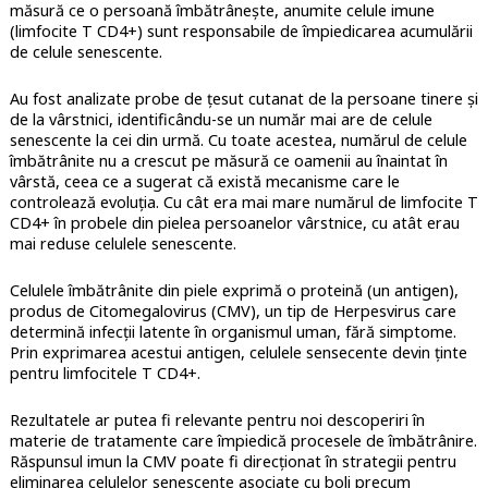
măsură ce o persoană îmbătrânește, anumite celule imune
(limfocite T CD4+) sunt responsabile de împiedicarea acumulării
de celule senescente.
Au fost analizate probe de țesut cutanat de la persoane tinere și
de la vârstnici, identificându-se un număr mai are de celule
senescente la cei din urmă. Cu toate acestea, numărul de celule
îmbătrânite nu a crescut pe măsură ce oamenii au înaintat în
vârstă, ceea ce a sugerat că există mecanisme care le
controlează evoluția. Cu cât era mai mare numărul de limfocite T
CD4+ în probele din pielea persoanelor vârstnice, cu atât erau
mai reduse celulele senescente.
Celulele îmbătrânite din piele exprimă o proteină (un antigen),
produs de Citomegalovirus (CMV), un tip de Herpesvirus care
determină infecții latente în organismul uman, fără simptome.
Prin exprimarea acestui antigen, celulele sensecente devin ținte
pentru limfocitele T CD4+.
Rezultatele ar putea fi relevante pentru noi descoperiri în
materie de tratamente care împiedică procesele de îmbătrânire.
Răspunsul imun la CMV poate fi direcționat în strategii pentru
eliminarea celulelor senescente asociate cu boli precum