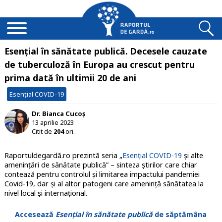
Esențial în sănătate publică. Decesele cauzate
de tuberculoză în Europa au crescut pentru
prima dată în ultimii 20 de ani
Esențial COVID-19
Dr. Bianca Cucoș
13 aprilie 2023
Citit de
204
ori.
Raportuldegardă.ro prezintă seria „
Esențial COVID-19
și alte
amenințări de sănătate publică” – sinteza știrilor care chiar
contează pentru controlul și limitarea impactului pandemiei
Covid-19, dar și al altor patogeni care amenință sănătatea la
nivel local și internațional.
Accesează
Esențial în sănătate publică
de săptămâna