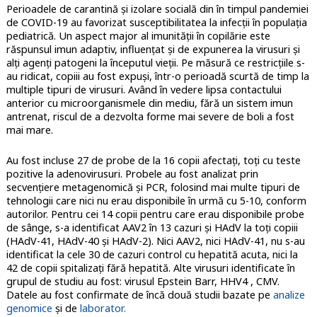
Perioadele de carantină și izolare socială din în timpul pandemiei
de COVID-19 au favorizat susceptibilitatea la infecții în populația
pediatrică. Un aspect major al imunității în copilărie este
răspunsul imun adaptiv, influențat și de expunerea la virusuri și
alți agenți patogeni la începutul vieții. Pe măsură ce restricțiile s-
au ridicat, copiii au fost expuși, într-o perioadă scurtă de timp la
multiple tipuri de virusuri. Având în vedere lipsa contactului
anterior cu microorganismele din mediu, fără un sistem imun
antrenat, riscul de a dezvolta forme mai severe de boli a fost
mai mare.
Au fost incluse 27 de probe de la 16 copii afectați, toți cu teste
pozitive la adenovirusuri. Probele au fost analizat prin
secvențiere metagenomică și PCR, folosind mai multe tipuri de
tehnologii care nici nu erau disponibile în urmă cu 5-10, conform
autorilor. Pentru cei 14 copii pentru care erau disponibile probe
de sânge, s-a identificat AAV2 în 13 cazuri și HAdV la toți copiii
(HAdV-41, HAdV-40 și HAdV-2). Nici AAV2, nici HAdV-41, nu s-au
identificat la cele 30 de cazuri control cu hepatită acuta, nici la
42 de copii spitalizați fără hepatită. Alte virusuri identificate în
grupul de studiu au fost: virusul Epstein Barr, HHV4 , CMV.
Datele au fost confirmate de încă două studii bazate pe
analize
genomice
și de
laborator.