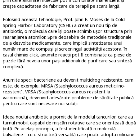
prin care anumite molecule pot fi combinate mai eficient și
crește capacitatea de fabricare de terapii pe scară largă.
Folosind această tehnologie, Prof. John E. Moses de la Cold
Spring Harbor Laboratory (CSHL) a creat un nou tip de
antibiotic, o moleculă care își poate schimb ușor structura prin
rearanjarea atomilor. Spre deosebire de metodele tradiționale
de a dezvolta medicamente, care implică sintetizarea unui
număr mare de compuși și screeningul activității acestora, în
cazul chimiei click, anumite reacții pot fi combinate ca piese de
puzzle fără nevoia unor pași adiționali de purificare sau sinteză
complexă.
Anumite specii bacteriene au devenit multidrog rezistente, cum
este, de exemplu, MRSA (Staphylococcus aureus meticilino-
rezistent), VRSA (Staphylococcus aureus rezistent la
vacomicină), devenind adevărate probleme de sănătate publică
pentru care sunt necesare noi soluții.
Ideea noului antibiotic a pornit de la modelul tancurilor, care au
turnul mobil, capabil de mișcări rotative care se orientează după
țintă. Pe același principiu, a fost identificată o moleculă –
bulvallene – cu o structură versatilă care poate adopta milioane