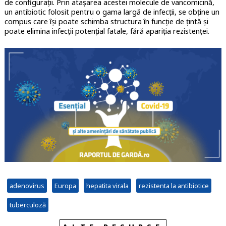
de configurații. Prin atașarea acestei molecule de vancomicină,
un antibiotic folosit pentru o gama largă de infecții, se obține un
compus care își poate schimba structura în funcție de țintă și
poate elimina infecții potențial fatale, fără apariția rezistenței.
adenovirus
Europa
hepatita virala
rezistenta la antibiotice
tuberculoză