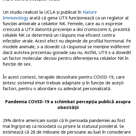
Un studiu realizat la UCLA și publicat în
Nature
Immunology
arată că gena UTX funcționează ca un reglator al
funcției antivirale a celulelor NK. Femeile, care au o expresie
crescută a UTX datorită prezenței a doi cromozomi X, prezintă
celulele NK ce determină un răspuns mai eficient contra
infecțiilor virale. Acest efect nu depinde de profilul hormonal. Pe
modele animale, s-a dovedit că răspunsul se menține indiferent
dacă acestea prezentau gonade sau nu. Astfel, UTX s-a dovedit
un factor molecular decisiv pentru diferențierea celulelor NK în
funcție de sex.
În acest context, terapiile dezvoltate pentru COVID-19, care
țintesc sistemul imun trebuie adaptate și în funcție de acești
factori, pentru o abordare cu adevărat personalizată.
Pandemia COVID-19 a schimbat percepția publică asupra
obezității
29% dintre americani susțin că în perioada pandemiei au fost
mai îngrijorați ca niciodată cu privire la statusul ponderal. Se
estimează că 28 de milioane de persoane au luat în considerare