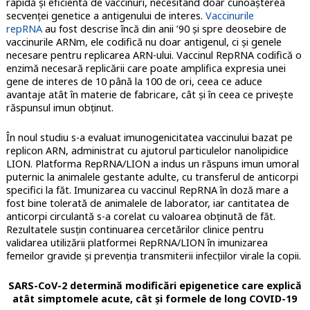
rapidă și eficientă de vaccinuri, necesitând doar cunoașterea
secvenței genetice a antigenului de interes.
Vaccinurile
repRNA
au fost descrise încă din anii ’90 și spre deosebire de
vaccinurile ARNm, ele codifică nu doar antigenul, ci și genele
necesare pentru replicarea ARN-ului. Vaccinul RepRNA codifică o
enzimă necesară replicării care poate amplifica expresia unei
gene de interes de 10 până la 100 de ori, ceea ce aduce
avantaje atât în materie de fabricare, cât și în ceea ce privește
răspunsul imun obținut.
În noul studiu s-a evaluat imunogenicitatea vaccinului bazat pe
replicon ARN, administrat cu ajutorul particulelor nanolipidice
LION. Platforma RepRNA/LION a indus un răspuns imun umoral
puternic la animalele gestante adulte, cu transferul de anticorpi
specifici la făt. Imunizarea cu vaccinul RepRNA în doză mare a
fost bine tolerată de animalele de laborator, iar cantitatea de
anticorpi circulantă s-a corelat cu valoarea obținută de făt.
Rezultatele susțin continuarea cercetărilor clinice pentru
validarea utilizării platformei RepRNA/LION în imunizarea
femeilor gravide și prevenția transmiterii infecțiilor virale la copii.
SARS-CoV-2 determină modificări epigenetice care explică
atât simptomele acute, cât și formele de long COVID-19