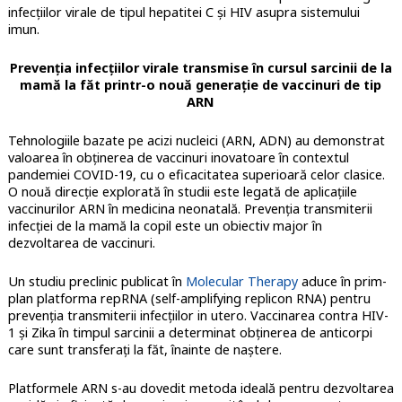
infecțiilor virale de tipul hepatitei C și HIV asupra sistemului
imun.
Prevenția infecțiilor virale transmise în cursul sarcinii de la
mamă la făt printr-o nouă generație de vaccinuri de tip
ARN
Tehnologiile bazate pe acizi nucleici (ARN, ADN) au demonstrat
valoarea în obținerea de vaccinuri inovatoare în contextul
pandemiei COVID-19, cu o eficacitatea superioară celor clasice.
O nouă direcție explorată în studii este legată de aplicațiile
vaccinurilor ARN în medicina neonatală. Prevenția transmiterii
infecției de la mamă la copil este un obiectiv major în
dezvoltarea de vaccinuri.
Un studiu preclinic publicat în
Molecular Therapy
aduce în prim-
plan platforma repRNA (self-amplifying replicon RNA) pentru
prevenția transmiterii infecțiilor in utero. Vaccinarea contra HIV-
1 și Zika în timpul sarcinii a determinat obținerea de anticorpi
care sunt transferați la făt, înainte de naștere.
Platformele ARN s-au dovedit metoda ideală pentru dezvoltarea