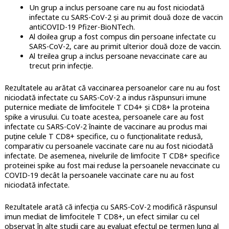
Un grup a inclus persoane care nu au fost niciodată
infectate cu SARS-CoV-2 și au primit două doze de vaccin
antiCOVID-19 Pfizer-BioNTech.
Al doilea grup a fost compus din persoane infectate cu
SARS-CoV-2, care au primit ulterior două doze de vaccin.
Al treilea grup a inclus persoane nevaccinate care au
trecut prin infecție.
Rezultatele au arătat că vaccinarea persoanelor care nu au fost
niciodată infectate cu SARS-CoV-2 a indus răspunsuri imune
puternice mediate de limfocitele T CD4+ și CD8+ la proteina
spike a virusului. Cu toate acestea, persoanele care au fost
infectate cu SARS-CoV-2 înainte de vaccinare au produs mai
puține celule T CD8+ specifice, cu o funcționalitate redusă,
comparativ cu persoanele vaccinate care nu au fost niciodată
infectate. De asemenea, nivelurile de limfocite T CD8+ specifice
proteinei spike au fost mai reduse la persoanele nevaccinate cu
COVID-19 decât la persoanele vaccinate care nu au fost
niciodată infectate.
Rezultatele arată că infecția cu SARS-CoV-2 modifică răspunsul
imun mediat de limfocitele T CD8+, un efect similar cu cel
observat în alte studii care au evaluat efectul pe termen lung al