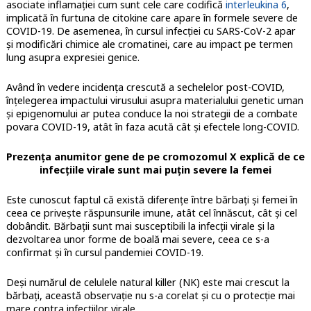
asociate inflamației cum sunt cele care codifică
interleukina 6
,
implicată în furtuna de citokine care apare în formele severe de
COVID-19. De asemenea, în cursul infecției cu SARS-CoV-2 apar
și modificări chimice ale cromatinei, care au impact pe termen
lung asupra expresiei genice.
Având în vedere incidența crescută a sechelelor post-COVID,
înțelegerea impactului virusului asupra materialului genetic uman
și epigenomului ar putea conduce la noi strategii de a combate
povara COVID-19, atât în faza acută cât și efectele long-COVID.
Prezența anumitor gene de pe cromozomul X explică de ce
infecțiile virale sunt mai puțin severe la femei
Este cunoscut faptul că există diferențe între bărbați și femei în
ceea ce privește răspunsurile imune, atât cel înnăscut, cât și cel
dobândit. Bărbații sunt mai susceptibili la infecții virale și la
dezvoltarea unor forme de boală mai severe, ceea ce s-a
confirmat și în cursul pandemiei COVID-19.
Deși numărul de celulele natural killer (NK) este mai crescut la
bărbați, această observație nu s-a corelat și cu o protecție mai
mare contra infecțiilor virale.