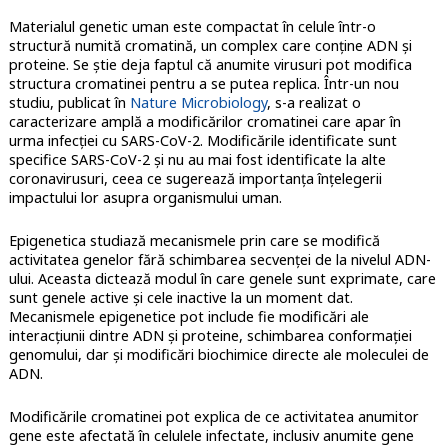
Materialul genetic uman este compactat în celule într-o
structură numită cromatină, un complex care conține ADN și
proteine. Se știe deja faptul că anumite virusuri pot modifica
structura cromatinei pentru a se putea replica. Într-un nou
studiu, publicat în
Nature Microbiology
, s-a realizat o
caracterizare amplă a modificărilor cromatinei care apar în
urma infecției cu SARS-CoV-2. Modificările identificate sunt
specifice SARS-CoV-2 și nu au mai fost identificate la alte
coronavirusuri, ceea ce sugerează importanța înțelegerii
impactului lor asupra organismului uman.
Epigenetica studiază mecanismele prin care se modifică
activitatea genelor fără schimbarea secvenței de la nivelul ADN-
ului. Aceasta dictează modul în care genele sunt exprimate, care
sunt genele active și cele inactive la un moment dat.
Mecanismele epigenetice pot include fie modificări ale
interacțiunii dintre ADN și proteine, schimbarea conformației
genomului, dar și modificări biochimice directe ale moleculei de
ADN.
Modificările cromatinei pot explica de ce activitatea anumitor
gene este afectată în celulele infectate, inclusiv anumite gene