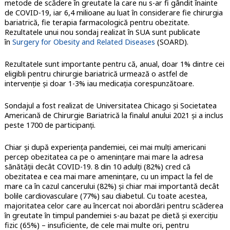
metode de scădere în greutate la care nu s-ar fi gândit înainte
de COVID-19, iar 6,4 milioane au luat în considerare fie chirurgia
bariatrică, fie terapia farmacologică pentru obezitate.
Rezultatele unui nou sondaj realizat în SUA sunt publicate
în
Surgery for Obesity and Related Diseases
(SOARD).
Rezultatele sunt importante pentru că, anual, doar 1% dintre cei
eligibli pentru chirurgie bariatrică urmează o astfel de
intervenție și doar 1-3% iau medicația corespunzătoare.
Sondajul a fost realizat de Universitatea Chicago și Societatea
Americană de Chirurgie Bariatrică la finalul anului 2021 și a inclus
peste 1700 de participanți.
Chiar și după experiența pandemiei, cei mai mulți americani
percep obezitatea ca pe o amenințare mai mare la adresa
sănătății decât COVID-19. 8 din 10 adulți (82%) cred că
obezitatea e cea mai mare amenințare, cu un impact la fel de
mare ca în cazul cancerului (82%) și chiar mai importantă decât
bolile cardiovasculare (77%) sau diabetul. Cu toate acestea,
majoritatea celor care au încercat noi abordări pentru scăderea
în greutate în timpul pandemiei s-au bazat pe dietă și exercițiu
fizic (65%) – insuficiente, de cele mai multe ori, pentru