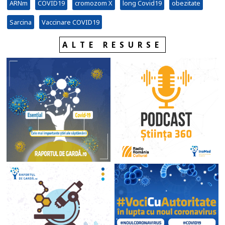
ARNm
COVID19
cromozom X
long Covid19
obezitate
Sarcina
Vaccinare COVID19
ALTE RESURSE