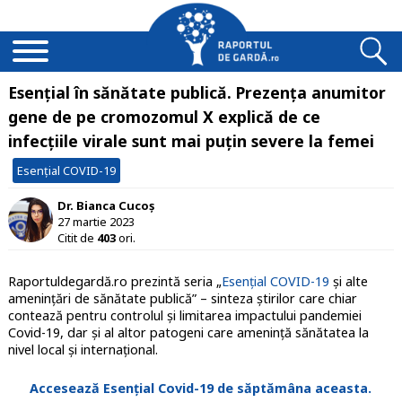
Esențial în sănătate publică. Prezența anumitor
gene de pe cromozomul X explică de ce
infecțiile virale sunt mai puțin severe la femei
Esențial COVID-19
Dr. Bianca Cucoș
27 martie 2023
Citit de
403
ori.
Raportuldegardă.ro prezintă seria „
Esențial COVID-19
și alte
amenințări de sănătate publică” – sinteza știrilor care chiar
contează pentru controlul și limitarea impactului pandemiei
Covid-19, dar și al altor patogeni care amenință sănătatea la
nivel local și internațional.
Accesează Esențial Covid-19 de săptămâna aceasta.