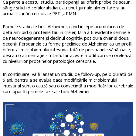
Ca parte a acestui studiu, participanții au oferit probe de scaun,
sânge și lichid cefalorahidian, au ținut jurnale alimentare și au
urmat scanări cerebrale PET și RMN.
Primele stadii ale bolii Alzheimer, când începe acumularea de
beta amiloid și proteine tau în creier, fără a fi evidente semnele
de neurodegenerare și declinul cognitiv, pot dura chiar și două
decenii. Persoanele cu forme preclinice de Alzheimer au un profil
diferit al mircobiomului intestinal față de persoanele sănătoase,
deși au o alimentație similară. Iar aceste modificări se corelează
cu nivelurilor proteinelor patologice cerebrale.
În continuare, va fi lansat un studiu de follow-up, pe o durată de
5 ani, pentru a se evalua dacă modificările microbiomului
intestinal sunt o cauză sau o consecință a modificărilor cerebrale
care apar în primele faze ale bolii Alzheimer.