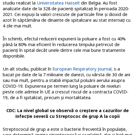
studiu realizat la
Universitatea Hasselt
din Belgia. Au fost
analizate date de la 328 de pacienți spitalizați în perioada 2020-
2021. Cei expuși la valori crescute de particule fine și dioxid de
azot în săptămâna de dinainte de spitalizare au stat internați cu
4 zile mai mult.
În schimb, efectul reducerii expunerii la poluare a fost cu 40%
până la 80% mai eficient în reducerea timpului petrecut de
pacienți în spital decât unele dintre cele mai bune tratamente
disponibile.
Un alt studiu, publicat în
European Respiratory Journal,
s-a
bazat pe date de la 7 milioane de danezi, cu vârsta de 30 de ani
sau mai mult, pentru a stabili impactul poluării aerului asupra
COVID-19. Expunerea pe termen lung la poluare de niveluri
peste cele admise în UE a crescut riscul de a contracta COVID-
19, de a fi spitalizat, precum și mortalitatea.
CDC: La nivel global se observă o creștere a cazurilor de
infecție severă cu Streptococ de grup A la copii
Streptococul de grup a este o bacterie frecventă în populație,
care determină angina streptococică și scarlatină, dar și boli mai