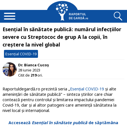
Esențial în sănătate publică: numărul infecțiilor
severe cu Streptococ de grup A la copii, în
creștere la nivel global
Esențial COVID-19
Dr. Bianca Cucoș
28 iunie 2023
Citit de
219
ori.
Raportuldegardă.ro prezintă seria „
Esențial COVID-19
și alte
amenințări de sănătate publică” – sinteza știrilor care chiar
contează pentru controlul și limitarea impactului pandemiei
Covid-19, dar și al altor patogeni care amenință sănătatea la
nivel local și internațional.
Accesează
Esențial în sănătate publică
de săptămâna