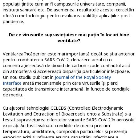
populații țintite cum ar fi campusurile universitare, companii,
instituții sanitare etc. De asemenea, rezultatele acestei cercetări
oferă o metodologie pentru evaluarea utilității aplicațiilor post-
pandemie.
De ce virusurile supraviețuiesc mai puțin în locuri bine
ventilate?
Ventilarea încăperilor este mai importantă decât se știa anterior
pentru combaterea SARS-CoV-2, deoarece aerul cu o
concentrație redusă de dioxid de carbon scade conținutul acid
din atmosferă și accelerează dispariția particulelor infecțioase.
Un nou studiu publicat în
Journal of the Royal Society
Interface
arată mecanismele prin care virusurile își pierd
capacitatea de transmitere interumană, în funcție de condițiile
de mediu.
Cu ajutorul tehnologiei CELEBS (Controlled Electrodynamic
Levitation and Extraction of Bioaerosols onto a Substrate) s-a
testat supraviețuirea diferitelor variante SARS-CoV-2 în aerosolii
expirați. Au fost evaluate condițiile de mediu precum
temperatura, umiditatea, compoziția particulelor și prezența
vaporilor acizi și influența asupra capacității infecțioase a