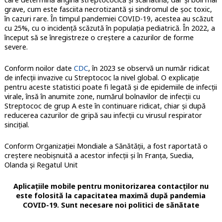
grave, cum este fasciita necrotizantă și sindromul de șoc toxic,
în cazuri rare. În timpul pandemiei COVID-19, acestea au scăzut
cu 25%, cu o incidență scăzută în populația pediatrică. În 2022, a
început să se înregistreze o creștere a cazurilor de forme
severe.
Conform noilor date
CDC
, în 2023 se observă un număr ridicat
de infecții invazive cu Streptococ la nivel global. O explicație
pentru aceste statistici poate fi legată și de epidemiile de infecții
virale, însă în anumite zone, numărul bolnavilor de infecții cu
Streptococ de grup A este în continuare ridicat, chiar și după
reducerea cazurilor de gripă sau infecții cu virusul respirator
sincițial.
Conform Organizației Mondiale a Sănătății, a fost raportată o
creștere neobișnuită a acestor infecții și în Franța, Suedia,
Olanda și Regatul Unit
Aplicațiile mobile pentru monitorizarea contacților nu
este folosită la capacitatea maximă după pandemia
COVID-19. Sunt necesare noi politici de sănătate