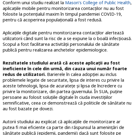
Conform unui studiu realizat la
Mason’s College of Public Health
,
aplicațiile mobile pentru monitorizarea contacților nu au fost
folosite la potențialul maxim în timpul pandemiei COVID-19,
pentru că acoperirea populațională a fost redusă.
Aplicațiile digitale pentru monitorizarea contacților alertează
utilizatorii când sunt la risc de a se expune la o boală infecțioasă.
Scopul a fost facilitarea activității personalului de sănătate
publică pentru realizarea anchetelor epidemiologice.
Rezultatele studiului arată că aceste aplicații au fost
ineficiente în cele din urmă, din cauza unui număr foarte
redus de utilizatori.
Barierele în calea adopției au inclus
problemele legate de securitate, lipsa de interes cu privire la
aceste tehnologii, lipsa de acuratețe și lipsa de încredere cu
privire la monitorizare, din partea guvernului. În SUA, puține
persoane au folosit soluțiile digitale în ciuda investițiilor
semnificative, ceea ce demonstrează că politicile de sănătate nu
au fost bazate pe dovezi.
Autorii studiului au explicat că aplicațiile de monitorizare ar
putea fi mai eficiente ca parte din răspunsul la amenințări de
sănătate publică (epidemii, pandemii) dacă sunt folosite pe