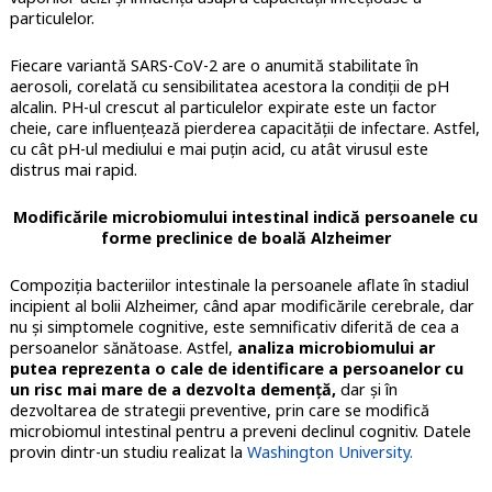
particulelor.
Fiecare variantă SARS-CoV-2 are o anumită stabilitate în
aerosoli, corelată cu sensibilitatea acestora la condiții de pH
alcalin. PH-ul crescut al particulelor expirate este un factor
cheie, care influențează pierderea capacității de infectare. Astfel,
cu cât pH-ul mediului e mai puțin acid, cu atât virusul este
distrus mai rapid.
Modificările microbiomului intestinal indică persoanele cu
forme preclinice de boală Alzheimer
Compoziția bacteriilor intestinale la persoanele aflate în stadiul
incipient al bolii Alzheimer, când apar modificările cerebrale, dar
nu și simptomele cognitive, este semnificativ diferită de cea a
persoanelor sănătoase. Astfel,
analiza microbiomului ar
putea reprezenta o cale de identificare a persoanelor cu
un risc mai mare de a dezvolta demență,
dar și în
dezvoltarea de strategii preventive, prin care se modifică
microbiomul intestinal pentru a preveni declinul cognitiv. Datele
provin dintr-un studiu realizat la
Washington University.